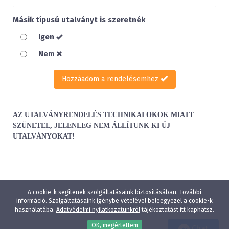
Másik típusú utalványt is szeretnék
Igen
Nem
Hozzáadom a rendelésemhez
AZ UTALVÁNYRENDELÉS TECHNIKAI OKOK MIATT
SZÜNETEL, JELENLEG NEM ÁLLÍTUNK KI ÚJ
UTALVÁNYOKAT!
A cookie-k segítenek szolgáltatásaink biztosításában. További
információ. Szolgáltatásaink igénybe vételével beleegyezel a cookie-k
használatába.
Adatvédelmi nyilatkozatunkról
tájékoztatást itt kaphatsz.
OK, megértettem
Chat