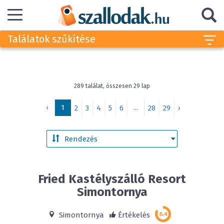
Találatok szűkítése
289 találat, összesen 29 lap
‹
1
...
2
3
4
5
6
28
29
›
Fried Kastélyszálló Resort
Simontornya
Simontornya
Értékelés