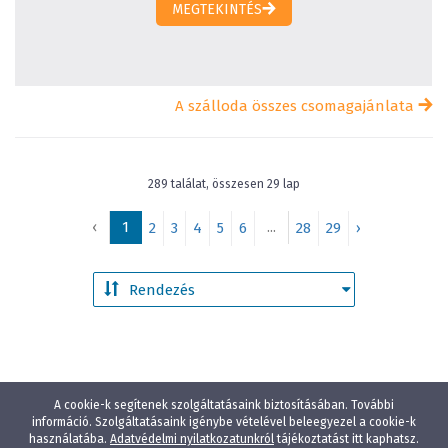
MEGTEKINTÉS
A szálloda összes csomagajánlata
289 találat, összesen 29 lap
‹
1
...
2
3
4
5
6
28
29
›
A cookie-k segítenek szolgáltatásaink biztosításában. További
információ. Szolgáltatásaink igénybe vételével beleegyezel a cookie-k
használatába.
Adatvédelmi nyilatkozatunkról
tájékoztatást itt kaphatsz.