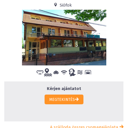
Siófok
Kérjen ajánlatot
MEGTEKINTÉS
A szálloda összes csomagajánlata