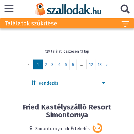
Találatok szűkítése
129 találat, összesen 13 lap
‹
1
...
2
3
4
5
6
12
13
›
Fried Kastélyszálló Resort
Simontornya
Simontornya
Értékelés