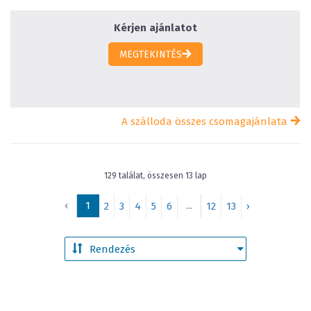
Kérjen ajánlatot
MEGTEKINTÉS
A szálloda összes csomagajánlata
129 találat, összesen 13 lap
‹
1
...
2
3
4
5
6
12
13
›