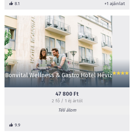
8.1
+1 ajánlat
Bonvital Wellness & Gastro Hotel Hévíz
47 800 Ft
2 fő / 1 éj ártól
Téli álom
9.9