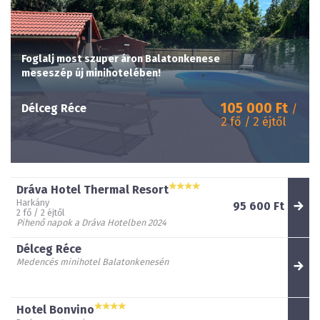
Foglalj most szuper áron Balatonkenese
meseszép új minihotelében!
105 000 Ft
Délceg Réce
/
2 fő / 2 éjtől
Dráva Hotel Thermal Resort
Harkány
95 600 Ft
2 fő / 2 éjtől
Pihenő napok a Dráva Hotelben 2024
Délceg Réce
Medencés minihotel Balatonkenesén
Hotel Bonvino