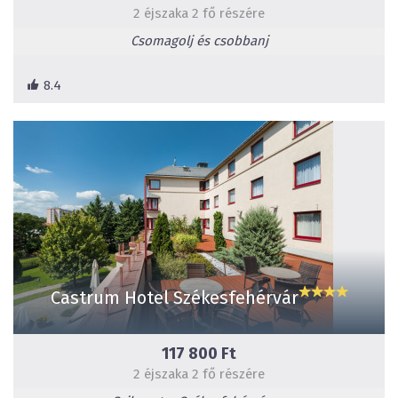
2 éjszaka 2 fő részére
Csomagolj és csobbanj
8.4
Castrum Hotel Székesfehérvár
117 800 Ft
2 éjszaka 2 fő részére