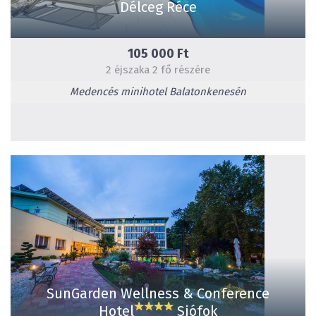
Délceg Réce
105 000 Ft
2 éjszaka 2 fő részére
Medencés minihotel Balatonkenesén
SunGarden Wellness & Conference
Hotel
Siófok