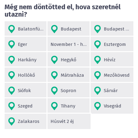
Még nem döntötted el, hova szeretnél
utazni?
Balatonfüred
Budapest
Budapest környéke
Eger
November 1 - hosszú hétvége
Esztergom
Harkány
Hegykő
Hévíz
Hollókő
Mátraháza
Mezőkövesd
Siófok
Sopron
Sárvár
Szeged
Tihany
Visegrád
Zalakaros
Húsvét 2 éj