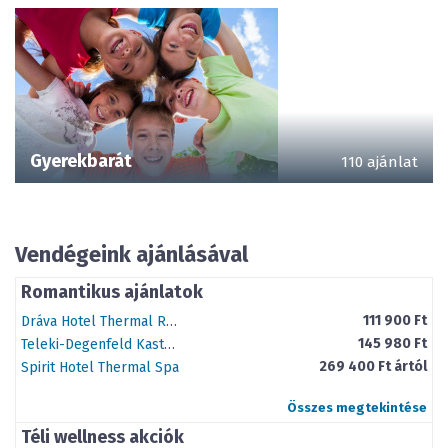
Gyerekbarát
110 ajánlat
Vendégeink ajánlásával
Romantikus ajánlatok
111 900 Ft
Dráva Hotel Thermal Resort
145 980 Ft
Teleki-Degenfeld Kastélyszálló Szirák
269 400 Ft ártól
Spirit Hotel Thermal Spa
Összes megtekintése
Téli wellness akciók