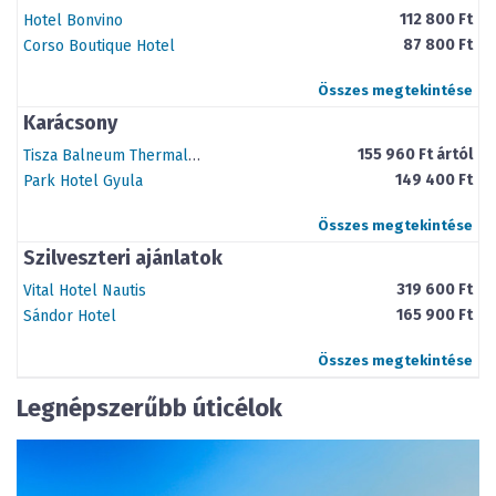
112 800 Ft
Hotel Bonvino
87 800 Ft
Corso Boutique Hotel
Összes megtekintése
Karácsony
155 960 Ft ártól
Tisza Balneum Thermal Hotel
149 400 Ft
Park Hotel Gyula
Összes megtekintése
Szilveszteri ajánlatok
319 600 Ft
Vital Hotel Nautis
165 900 Ft
Sándor Hotel
Összes megtekintése
Legnépszerűbb úticélok