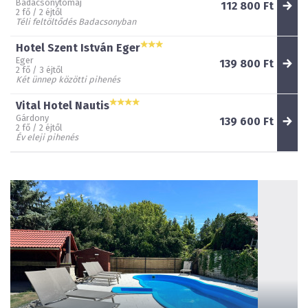
Badacsonytomaj
112 800 Ft
2 fő / 2 éjtől
Téli feltöltődés Badacsonyban
Hotel Szent István Eger
Eger
139 800 Ft
2 fő / 3 éjtől
Két ünnep közötti pihenés
Vital Hotel Nautis
Gárdony
139 600 Ft
2 fő / 2 éjtől
Év eleji pihenés