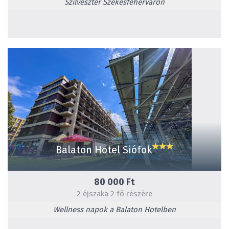
Szilveszter Székesfehérváron
Balaton Hotel Siófok
80 000 Ft
2 éjszaka 2 fő részére
Wellness napok a Balaton Hotelben