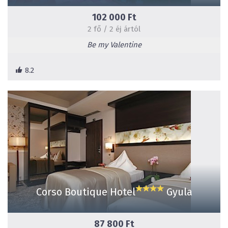
102 000 Ft
2 fő / 2 éj ártól
Be my Valentine
8.2
Corso Boutique Hotel
Gyula
87 800 Ft