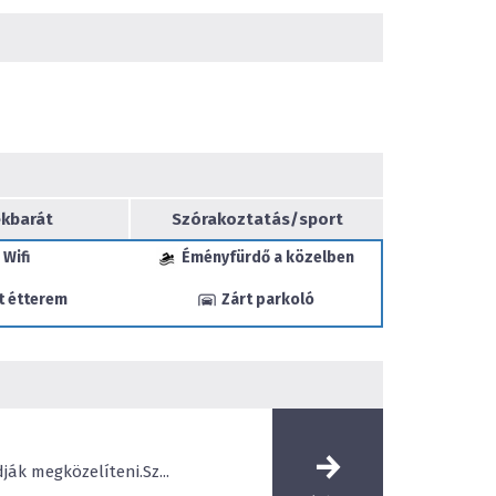
, melyek I. és II. emeleten találhatóak. A szobák
líthetőek meg, lifttel nem rendelkezünk,
adálymentesített. Szobáink mindegyike
ntesen vehető igénybe.
: LCD TV, minihűtő, önálló fürdőszoba. I.
rtre néző szoba Deluxe található, melyek
artalan pihenést.
saládok számára 5 db apartman szobánk (4 db
lyes) nyújt kényelmes elhelyezést, melyek közül
etén, térítésmentesen biztosítunk baba
kbarát
Szórakoztatás/sport
ilit.
Wifi
Éményfürdő a közelben
yenesen áll Vendégeink rendelkezésére!
t étterem
Zárt parkoló
ábbá éttermünk egész területén térítésmentes
tunk!
ák megközelíteni.Sz...