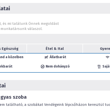
16 db szobával rendelkezünk
lépcsőházon keresztül köze
atai
valamint az épület nem ak
klimatizált, mely térítésme
Szobáink alapfelszereltsége
t, és mi találunk Önnek megoldást
emeletünkön 3 erkélyes, ke
munkatársunk válaszol.
garantálják a csendes, zav
Kis gyermekekkel érkező c
négy- és 1 db három férőhe
három kétlégterű. Igény es
s Egészség
Étel & Ital
Gyere
utazóágyat, baba kádat és b
and a közelben
Állatbarát
Udvari, zárt parkolónk ing
ekbarát
Nem dohányzó
Sajá
Szállodánk halljában, tov
WiFi internetelérést biztosí
tai
ágyas szoba
nem található, a szobákat Vendégeink lépcsőházon keresztül tudj