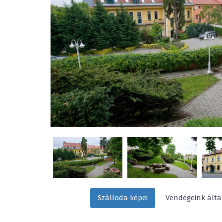
Szálloda képei
Vendégeink által