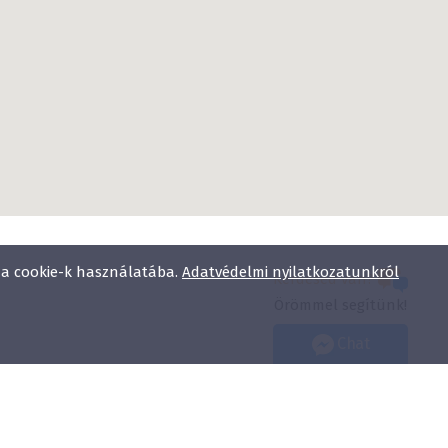
l a cookie-k használatába.
Adatvédelmi nyilatkozatunkról
Kérdésed van?
Örömmel segítünk!
Chat
Adatvédelmi nyilatkozat