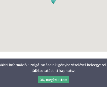
vábbi információ. Szolgáltatásaink igénybe vételével beleegyeze
tájékoztatást itt kaphatsz.
OK, megértettem
Gyerekbarát
Vízparti szállodák
Élményfürdő közelében
Állatbarát
E-mail:
info@szallodak.hu