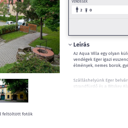
VENDÉGEK
2
0
Leírás
Az Aqua Villa egy olyan kül
vendégek Eger igazi esszenc
élmények, nemes borok, gyógy
Szálláshelyünk Eger belvár
strandfürdő és a Bitskey Al
déli bejáratától 2 perc sét
biztosítja, hogy Eger neve
legyenek. Az Aqua Villában
remekekkel, a táj jellegzete
 feltöltött fotók
helyi alapanyagokból készül