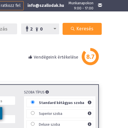
Munkanapokon
Iratkozz fel
info@szallodak.hu
9:00 - 17:00
Keresés
2
0
Vendégeink értékelése
SZOBA TÍPUS
Standard kétágyas szoba
Superior szoba
Deluxe szoba