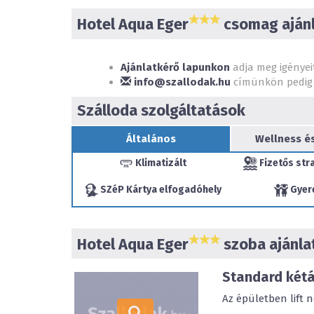
Hotel Aqua Eger
csomag ajánl
Ajánlatkérő lapunkon
adja meg igényei
info@szallodak.hu
címünkön pedig 
Szálloda szolgáltatások
Általános
Wellness é
Klimatizált
Fizetős str
SZéP Kártya elfogadóhely
Gyer
Hotel Aqua Eger
szoba ajánla
Standard két
Az épületben lift 