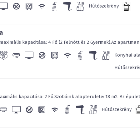
Hűtőszekrény
a
maximális kapacitása: 4 Fő (2 Felnőtt és 2 Gyermek).Az apartman
Konyhai ala
Hűtőszekré
ximális kapacitása: 2 Fő.Szobáink alapterülete: 18 m2. Az épületb
Hűtőszekrény