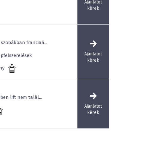
Ajánlatot
kérek
 szobákban franciaá...
Ajánlatot
pfelszerelések
kérek
ny
en lift nem talál...
Ajánlatot
kérek