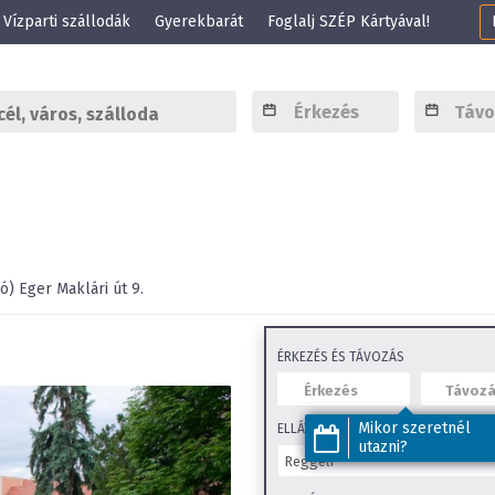
Vízparti szállodák
Gyerekbarát
Foglalj SZÉP Kártyával!
ó)
Eger
Maklári út 9.
ÉRKEZÉS ÉS TÁVOZÁS
Mikor szeretnél
ELLÁTÁS
utazni?