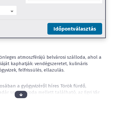
Időpontválasztás
önleges atmoszférájú belvárosi szálloda, ahol a
iáját kaphatják: vendégszeretet, kulináris
vizek, felfrissülés, ellazulás.
osában a gyógyvizéről híres Török fürdő,
adár sportuszoda mellett található, az Egri Vár
ára. A belváros szívében való elhelyezkedés
zetességei gyalogosan könnyen megközelíthetőek
 található étterem igazi gasztronómiai
s íz világával, mindig friss, szezonnak megfelelő
t specialitásokkal várja vendégeit!