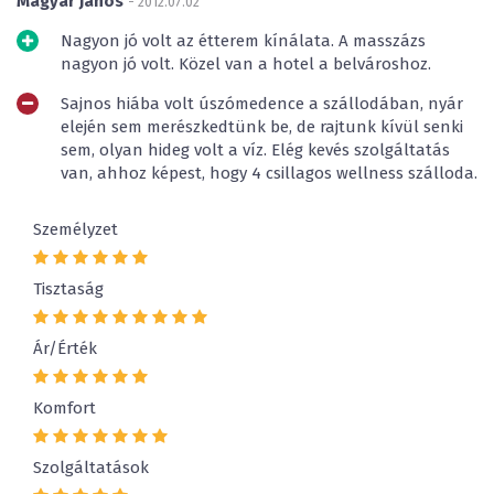
Magyar János
- 2012.07.02
Nagyon jó volt az étterem kínálata. A masszázs
nagyon jó volt. Közel van a hotel a belvároshoz.
Sajnos hiába volt úszómedence a szállodában, nyár
elején sem merészkedtünk be, de rajtunk kívül senki
sem, olyan hideg volt a víz. Elég kevés szolgáltatás
van, ahhoz képest, hogy 4 csillagos wellness szálloda.
Személyzet
Tisztaság
Ár/Érték
Komfort
Szolgáltatások