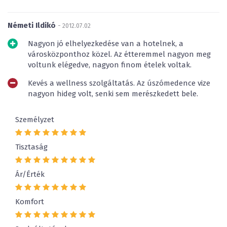
Németi Ildikó
- 2012.07.02
Nagyon jó elhelyezkedése van a hotelnek, a
városközponthoz közel. Az étteremmel nagyon meg
voltunk elégedve, nagyon finom ételek voltak.
Kevés a wellness szolgáltatás. Az úszómedence vize
nagyon hideg volt, senki sem merészkedett bele.
Személyzet
Tisztaság
Ár/Érték
Komfort