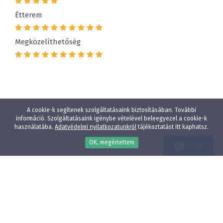
Étterem
Megközelíthetőség
A cookie-k segítenek szolgáltatásaink biztosításában. További
információ. Szolgáltatásaink igénybe vételével beleegyezel a cookie-k
használatába.
Adatvédelmi nyilatkozatunkról
tájékoztatást itt kaphatsz.
OK, megértettem
Chat
Wellness
Gyógyfürdő
Gyerekbarát
Vízparti szállodák
Élményfürdő közelében
Állatbarát
Adatvédelmi nyilatkozat
E-mail:
info@szallodak.hu
Minden jog fenntartva - HotelPremio Kft.