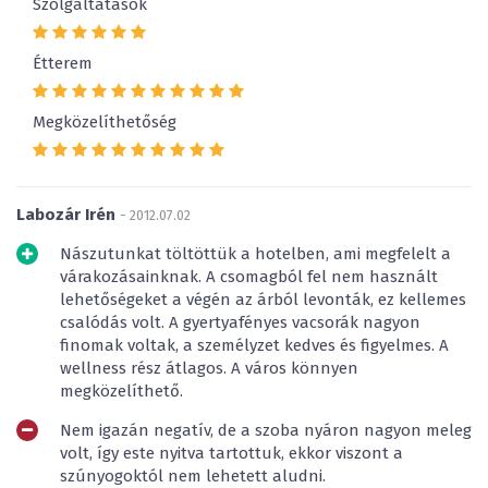
Szolgáltatások
Étterem
Megközelíthetőség
Labozár Irén
- 2012.07.02
Nászutunkat töltöttük a hotelben, ami megfelelt a
várakozásainknak. A csomagból fel nem használt
lehetőségeket a végén az árból levonták, ez kellemes
csalódás volt. A gyertyafényes vacsorák nagyon
finomak voltak, a személyzet kedves és figyelmes. A
wellness rész átlagos. A város könnyen
megközelíthető.
Nem igazán negatív, de a szoba nyáron nagyon meleg
volt, így este nyitva tartottuk, ekkor viszont a
szúnyogoktól nem lehetett aludni.