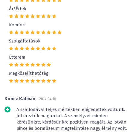
Ár/Érték
Komfort
Szolgáltatások
Étterem
Megközelíthetőség
Koncz Kálmán
- 2014.04.18
A szállodával teljes mértékben elégedettek voltunk.
Jól éreztük magunkat. A személyzet minden
kérésünkre, kérdésünkre pozitíven reagált. Az István
pince és bormúzeum megtekintése nagy élmény volt.