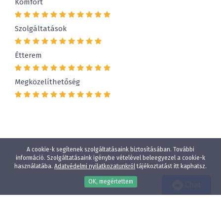
Komfort
Szolgáltatások
Étterem
Megközelíthetőség
A cookie-k segítenek szolgáltatásaink biztosításában. További
információ. Szolgáltatásaink igénybe vételével beleegyezel a cookie-k
használatába.
Adatvédelmi nyilatkozatunkról
tájékoztatást itt kaphatsz.
OK, megértettem
Chat
Wellness
Gyógyfürdő
Gyerekbarát
Vízparti szállodák