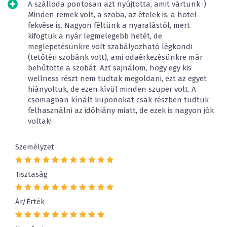
A szálloda pontosan azt nyújtotta, amit vártunk :)
Minden remek volt, a szoba, az ételek is, a hotel
fekvése is. Nagyon féltünk a nyaralástól, mert
kifogtuk a nyár legmelegebb hetét, de
meglepetésünkre volt szabályozható légkondi
(tetőtéri szobánk volt), ami odaérkezésünkre már
behűtötte a szobát. Azt sajnálom, hogy egy kis
wellness részt nem tudtak megoldani, ezt az egyet
hiányoltuk, de ezen kívül minden szuper volt. A
csomagban kínált kuponokat csak részben tudtuk
felhasználni az időhiány miatt, de ezek is nagyon jók
voltak!
Személyzet
Tisztaság
Ár/Érték