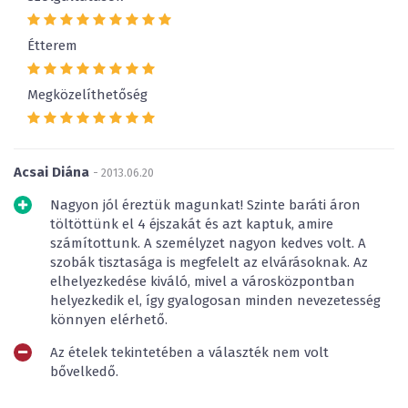
Étterem
Megközelíthetőség
Acsai Diána
- 2013.06.20
Nagyon jól éreztük magunkat! Szinte baráti áron
töltöttünk el 4 éjszakát és azt kaptuk, amire
számítottunk. A személyzet nagyon kedves volt. A
szobák tisztasága is megfelelt az elvárásoknak. Az
elhelyezkedése kiváló, mivel a városközpontban
helyezkedik el, így gyalogosan minden nevezetesség
könnyen elérhető.
Az ételek tekintetében a választék nem volt
bővelkedő.