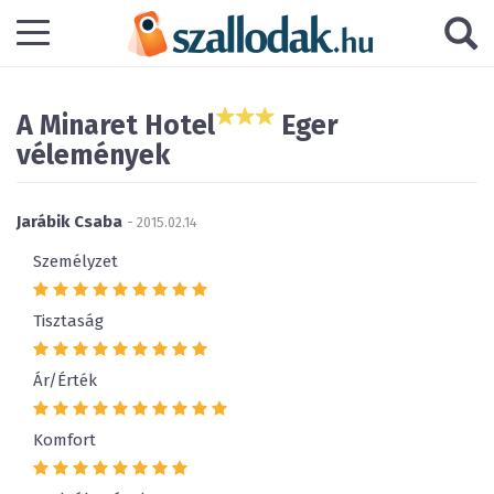
A Minaret Hotel
Eger
vélemények
Jarábik Csaba
- 2015.02.14
Személyzet
Tisztaság
Ár/Érték
Komfort