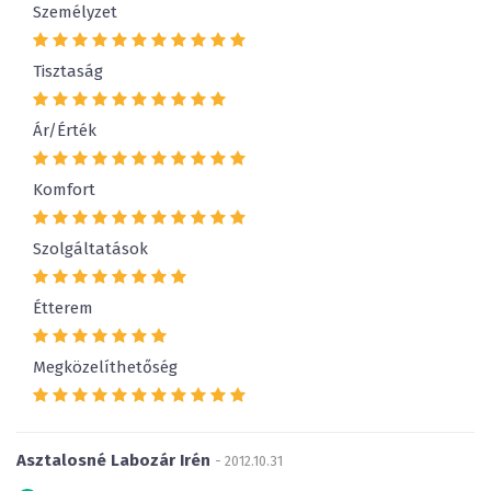
Személyzet
Tisztaság
Ár/Érték
Komfort
Szolgáltatások
Étterem
Megközelíthetőség
Asztalosné Labozár Irén
- 2012.10.31