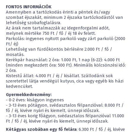
FONTOS INFORMÁCIÓK
Amennyiben a tartózkodás érinti a péntek és/vagy
szombat éjszakát, minimum 2 éjszaka tartózkodástól van
lehetőség szobafoglalásra.
Az árak nem tartalmazzák az idegenforgalmi adót,
melynek mértéke 750 Ft / fő / éj 18 év felett.
Parkolás: ingyenes nyitott parkoló vagy zárt parkoló (2000
Ft/ éj)
Lehetőség van fürdőköntös bérlésére 2.000 Ft / fő /
mosatás.
Kerékpár használat: 2 óra: 1.000 Ft, 1 nap (6-22): 4.000 Ft
(minden megkezdett óra: 500 Ft). Minimális kölcsönzési idő:
2 óra.
Kistestű állat: 4.000 Ft / éj / kisállat. Szállodánk sok
szeretettel látja vendégül kutyus, cica vagy egyéb kis házi
kedvencüket.
Gyermekkedvezmény:
- 0-2 éves: kiságyon ingyenes
- 3-13 éves pótágyon, svédasztalos félpanzióval: 8.000 Ft /
fő / éj, kivéve nyári és kiemelt, ünnepi időszak.
- 3-13 éves korig főágyon, svédasztalos félpanzióval 11.000
Ft / fő / éj, kivéve nyári és kiemelt, ünnepi időszak.
Kétágyas szobában egy fő felára
: 6.300 Ft / fő / éj, kivéve