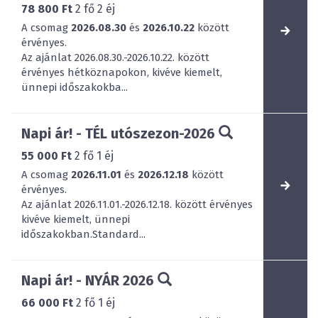
78 800 Ft
2
fő
2
éj
A csomag
2026.08.30
és
2026.10.22
között
érvényes.
Az ajánlat 2026.08.30.-2026.10.22. között
érvényes hétköznapokon, kivéve kiemelt,
ünnepi időszakokba...
Napi ár! - TÉL utószezon-2026
55 000 Ft
2
fő
1
éj
A csomag
2026.11.01
és
2026.12.18
között
érvényes.
Az ajánlat 2026.11.01.-2026.12.18. között érvényes
kivéve kiemelt, ünnepi
időszakokban.Standard...
Napi ár! - NYÁR 2026
66 000 Ft
2
fő
1
éj