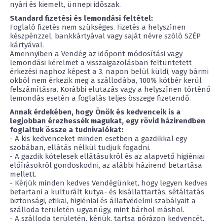
nyári és kiemelt, ünnepi időszak.
Standard fizetési és lemondási feltétel:
Foglaló fizetés nem szükséges. Fizetés a helyszínen
készpénzzel, bankkártyával vagy saját névre szóló SZÉP
kártyával.
Amennyiben a Vendég az időpont módosítási vagy
lemondási kérelmet a visszaigazolásban feltüntetett
érkezési naphoz képest a 3. napon belül küldi, vagy bármi
okból nem érkezik meg a szállodába, 100% kötbér kerül
felszámításra. Korábbi elutazás vagy a helyszínen történő
lemondás esetén a foglalás teljes összege fizetendő.
Annak érdekében, hogy Önök és kedvenceik is a
legjobban érezhessék magukat, egy rövid házirendben
foglaltuk össze a tudnivalókat:
- A kis kedvenceket minden esetben a gazdikkal egy
szobában, ellátás nélkül tudjuk fogadni.
- A gazdik kötelesek ellátásukról és az alapvető higiéniai
előírásokról gondoskodni, az alábbi házirend betartása
mellett.
- Kérjük minden kedves Vendégünket, hogy legyen kedves
betartani a kulturált kutya- és kisállattartás, sétáltatás
biztonsági, etikai, higiéniai és állatvédelmi szabályait a
szálloda területén ugyanúgy, mint bárhol máshol.
- A szálloda területén, kérjük, tartsa pórázon kedvencét.