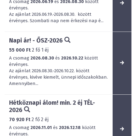
A csomag
2026.06.19
és
2026.08.30
között
érvényes.
Az ajánlat 2026.06.19.-2026.08.30. között
érvényes. Szombati nap nem érkezési nap é...
Napi ár! - ŐSZ-2026
55 000 Ft
2
fő
1
éj
A csomag
2026.08.30
és
2026.10.22
között
érvényes.
Az ajánlat 2026.08.30.-2026.10.22. között
érvényes, kivéve kiemelt, ünnepi időszakokban.
Amennyiben...
Hétköznapi álom! min. 2 éj TÉL-
2026
70 920 Ft
2
fő
2
éj
A csomag
2026.11.01
és
2026.12.18
között
érvényes.