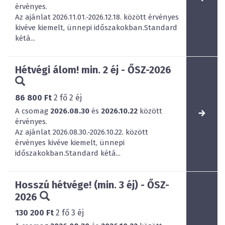
érvényes.
Az ajánlat 2026.11.01.-2026.12.18. között érvényes
kivéve kiemelt, ünnepi időszakokban.Standard
kétá...
Hétvégi álom! min. 2 éj - ŐSZ-2026
86 800 Ft
2
fő
2
éj
A csomag
2026.08.30
és
2026.10.22
között
érvényes.
Az ajánlat 2026.08.30.-2026.10.22. között
érvényes kivéve kiemelt, ünnepi
időszakokban.Standard kétá...
Hosszú hétvége! (min. 3 éj) - ŐSZ-
2026
130 200 Ft
2
fő
3
éj