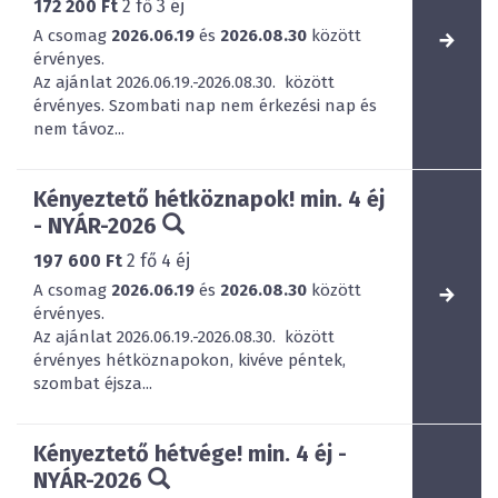
172 200 Ft
2
fő
3
éj
A csomag
2026.06.19
és
2026.08.30
között
érvényes.
Az ajánlat 2026.06.19.-2026.08.30. között
érvényes. Szombati nap nem érkezési nap és
nem távoz...
Kényeztető hétköznapok! min. 4 éj
- NYÁR-2026
197 600 Ft
2
fő
4
éj
A csomag
2026.06.19
és
2026.08.30
között
érvényes.
Az ajánlat 2026.06.19.-2026.08.30. között
érvényes hétköznapokon, kivéve péntek,
szombat éjsza...
Kényeztető hétvége! min. 4 éj -
NYÁR-2026