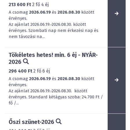
213 600 Ft
2
fő
4
éj
A csomag
2026.06.19
és
2026.08.30
között
érvényes.
Az ajánlat 2026.06.19.-2026.08.30. között
érvényes. Szombati nap nem érkezési nap és
nem távozási na...
Tökéletes hetes! min. 6 éj - NYÁR-
2026
296 400 Ft
2
fő
6
éj
A csomag
2026.06.19
és
2026.08.30
között
érvényes.
Az ajánlat 2026.06.19.-2026.08.30. között
érvényes. Standard kétágyas szoba: 24.700 Ft /
fő /...
Őszi szünet-2026