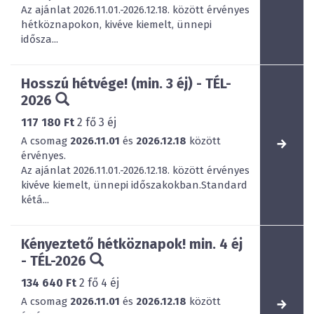
Az ajánlat 2026.11.01.-2026.12.18. között érvényes
hétköznapokon, kivéve kiemelt, ünnepi
idősza...
Hosszú hétvége! (min. 3 éj) - TÉL-
2026
117 180 Ft
2
fő
3
éj
A csomag
2026.11.01
és
2026.12.18
között
érvényes.
Az ajánlat 2026.11.01.-2026.12.18. között érvényes
kivéve kiemelt, ünnepi időszakokban.Standard
kétá...
Kényeztető hétköznapok! min. 4 éj
- TÉL-2026
134 640 Ft
2
fő
4
éj
A csomag
2026.11.01
és
2026.12.18
között