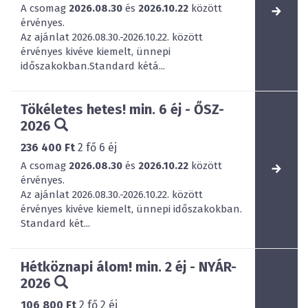
A csomag
2026.08.30
és
2026.10.22
között
érvényes.
Az ajánlat 2026.08.30.-2026.10.22. között
érvényes kivéve kiemelt, ünnepi
időszakokban.Standard kétá...
Tökéletes hetes! min. 6 éj - ŐSZ-
2026
236 400 Ft
2
fő
6
éj
A csomag
2026.08.30
és
2026.10.22
között
érvényes.
Az ajánlat 2026.08.30.-2026.10.22. között
érvényes kivéve kiemelt, ünnepi időszakokban.
Standard két...
Hétköznapi álom! min. 2 éj - NYÁR-
2026
106 800 Ft
2
fő
2
éj