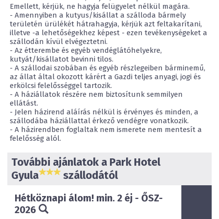
Emellett, kérjük, ne hagyja felügyelet nélkül magára.
- Amennyiben a kutyus/kisállat a szálloda bármely
területén ürülékét hátrahagyja, kérjük azt feltakarítani,
illetve -a lehetőségekhez képest - ezen tevékenységeket a
szállodán kívül elvégeztetni.
- Az étterembe és egyéb vendéglátóhelyekre,
kutyát/kisállatot bevinni tilos.
- A szállodai szobában és egyéb részlegeiben bárminemű,
az állat által okozott kárért a Gazdi teljes anyagi, jogi és
erkölcsi felelősséggel tartozik.
- A háziállatok részére nem biztosítunk semmilyen
ellátást.
- Jelen házirend aláírás nélkül is érvényes és minden, a
szállodába háziállattal érkező vendégre vonatkozik.
- A házirendben foglaltak nem ismerete nem mentesít a
felelősség alól.
További ajánlatok a Park Hotel
Gyula
szállodától
Hétköznapi álom! min. 2 éj - ŐSZ-
2026