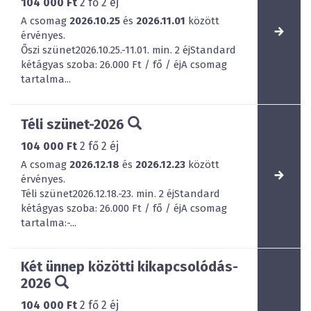
104 000 Ft
2
fő
2
éj
A csomag
2026.10.25
és
2026.11.01
között
érvényes.
Őszi szünet2026.10.25.-11.01. min. 2 éjStandard
kétágyas szoba: 26.000 Ft / fő / éjA csomag
tartalma...
Téli szünet-2026
104 000 Ft
2
fő
2
éj
A csomag
2026.12.18
és
2026.12.23
között
érvényes.
Téli szünet2026.12.18.-23. min. 2 éjStandard
kétágyas szoba: 26.000 Ft / fő / éjA csomag
tartalma:-...
Két ünnep közötti kikapcsolódás-
2026
104 000 Ft
2
fő
2
éj