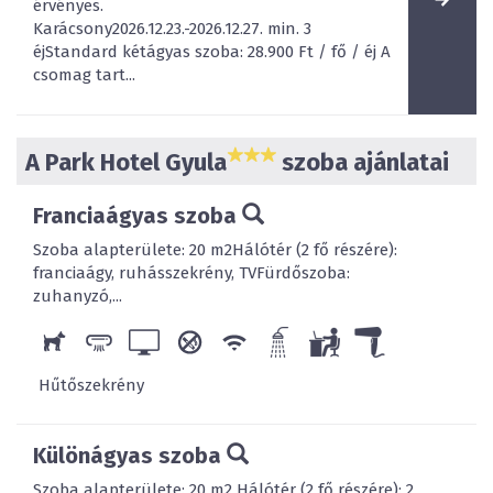
érvényes.
Karácsony2026.12.23.-2026.12.27. min. 3
éjStandard kétágyas szoba: 28.900 Ft / fő / éj A
csomag tart...
A Park Hotel Gyula
szoba ajánlatai
Franciaágyas szoba
Szoba alapterülete: 20 m2Hálótér (2 fő részére):
franciaágy, ruhásszekrény, TVFürdőszoba:
zuhanyzó,...
Hűtőszekrény
Különágyas szoba
Szoba alapterülete: 20 m2 Hálótér (2 fő részére): 2