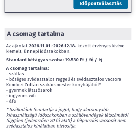
Időpontválasztás
A csomag tartalma
Az ajánlat
2026.11.01.-2026.12.18.
között érvényes kivéve
kiemelt, ünnepi időszakokban.
Standard kétágyas szoba: 19.530 Ft / fő / éj
A csomag tartalma:
- szállás
- bőséges svédasztalos reggeli és svédasztalos vacsora
Komóczi Zoltán szakácsmester konyhájából*
- gyermek játszósarok
- ingyenes wifi
- áfa
* Szállodánk fenntartja a jogot, hogy alacsonyabb
kihasználtságú időszakokban a szállóvendégek létszámától
függően (jellemzően 20 fő alatt) a félpanziós vacsorát nem
svédasztalos kínálatban biztosítja.