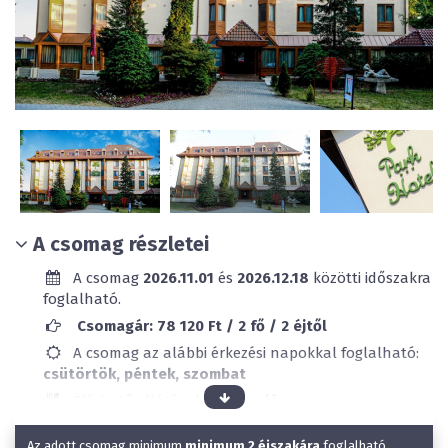
A csomag részletei
A csomag
2026.11.01
és
2026.12.18
közötti időszakra
foglalható.
Csomagár: 78 120 Ft / 2 fő / 2 éjtől
A csomag az alábbi érkezési napokkal foglalható:
csütörtök, péntek, szombat
Elérhető ellátások:
Félpanzió
Klimatizált
Az adott csomag minimum
minimum 2 éjszakára
foglalható,