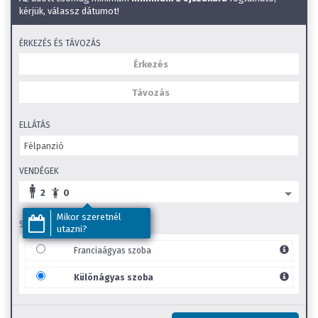
Fizetős strand a közelben
kérjük, válassz dátumot!
Állatbarát
Wifi
ÉRKEZÉS ÉS TÁVOZÁS
Bababarát
Kültéri medence
Éményfürdő a közelben
SZéP Kártya elfogadóhely
ELLÁTÁS
Családi szobák
Gyerekbarát
VENDÉGEK
2
0
Mikor szeretnél
SZOBA TÍPUS
utazni?
Franciaágyas szoba
Különágyas szoba