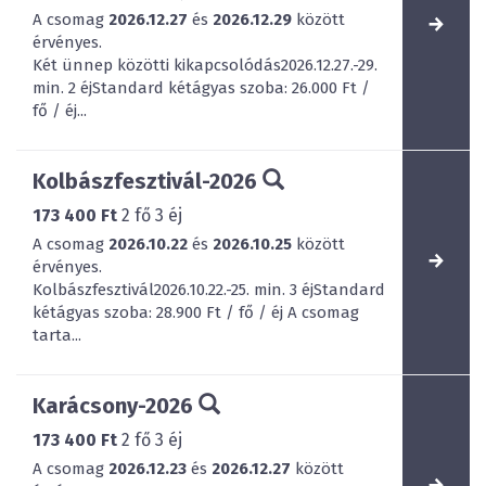
A csomag
2026.12.27
és
2026.12.29
között
érvényes.
Két ünnep közötti kikapcsolódás2026.12.27.-29.
min. 2 éjStandard kétágyas szoba: 26.000 Ft /
fő / éj...
Kolbászfesztivál-2026
173 400 Ft
2
fő
3
éj
A csomag
2026.10.22
és
2026.10.25
között
érvényes.
Kolbászfesztivál2026.10.22.-25. min. 3 éjStandard
kétágyas szoba: 28.900 Ft / fő / éj A csomag
tarta...
Karácsony-2026
173 400 Ft
2
fő
3
éj
A csomag
2026.12.23
és
2026.12.27
között