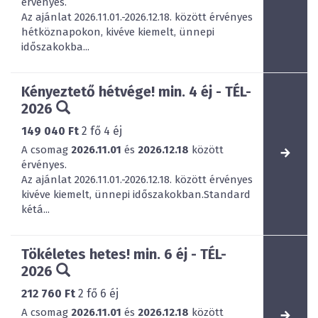
érvényes.
Az ajánlat 2026.11.01.-2026.12.18. között érvényes
hétköznapokon, kivéve kiemelt, ünnepi
időszakokba...
Kényeztető hétvége! min. 4 éj - TÉL-
2026
149 040 Ft
2
fő
4
éj
A csomag
2026.11.01
és
2026.12.18
között
érvényes.
Az ajánlat 2026.11.01.-2026.12.18. között érvényes
kivéve kiemelt, ünnepi időszakokban.Standard
kétá...
Tökéletes hetes! min. 6 éj - TÉL-
2026
212 760 Ft
2
fő
6
éj
A csomag
2026.11.01
és
2026.12.18
között