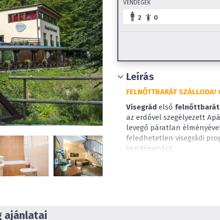
VENDÉGEK
2
0
Leírás
FELNŐTTBARÁT SZÁLLODA! 
Visegrád
első
felnőttbarát
az erdővel szegélyezett Apá
levegő páratlan élményével
feledhetetlen visegrádi pr
Vendégeinket.
Panorámás rendezvényte
otthont, az aktív kikapcso
túraútvonalakkal várjuk, a
páratlan kilátással rendel
ajánlatai