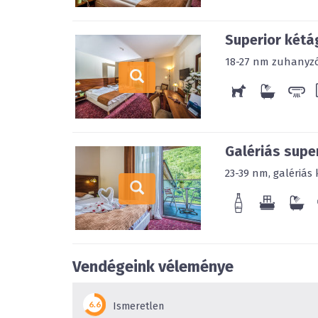
Superior kétá
18-27 nm zuhanyz
Galériás supe
23-39 nm, galériás 
Vendégeink véleménye
Ismeretlen