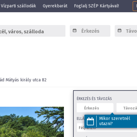
Vízparti szállodák
Gyerekbarát
Foglalj SZÉP Kártyával!
rád
Mátyás király utca 82
ÉRKEZÉS ÉS TÁVOZÁS
Mikor szeretnél
ELLÁTÁS
utazni?