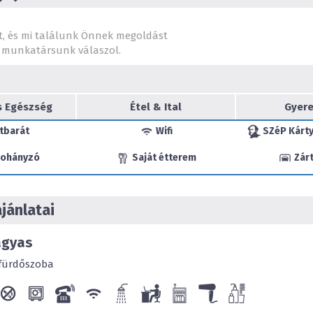
t, és mi találunk Önnek megoldást
munkatársunk válaszol.
s Egészség
Étel & Ital
Gyere
tbarát
Wifi
SZéP Kárty
ohányzó
Saját étterem
Zárt
jánlatai
ágyas
fürdőszoba