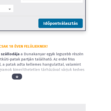
Időpontválasztás
CSAK 18 ÉVEN FELÜLIEKNEK!
 szállodája
a Dunakanyar egyik legszebb részén
tkúti-patak partján található. Az erdei friss
, a patak adta kellemes hangulattal, valamint
ogramok kimeríthetetlen tárházával várjuk kedves
rmünk
konferenciáknak és csapatépítőknek ad
lódást keresőket
erdei fitnesz ligettel
, csodás
 csendes pihenést pedig szállodánk kuriózuma, a
kező
szabadtéri jakuzzi
és
finn szauna
biztosítja.