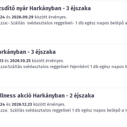
sdítő nyár Harkányban - 3 éjszaka
.24
és
2026.09.29
között érvényes.
za:- Szállás svédasztalos reggelivel- 1 db egész napos belépő a
arkányban - 3 éjszaka
23
és
2026.10.25
között érvényes.
za:Szállás svédasztalos reggelivel Fejenként 1 db egész napos b
lness akció Harkányban - 2 éjszaka
.24
és
2026.12.23
között érvényes.
za: Szállás svédasztalos reggelivel 1 db egész napos belépő a H