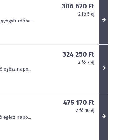
306 670 Ft
2
fő
5
éj
 gyógyfürdőbe...
324 250 Ft
2
fő
7
éj
ó egész napo...
475 170 Ft
2
fő
10
éj
ó egész napo...