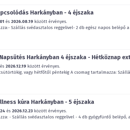
apcsolódás Harkányban - 4 éjszaka
01
és
2026.08.19
között érvényes.
za:- Szállás svédasztalos reggelivel- 2 db egész napos belépő a 
 Napsütés Harkányban 4 éjszaka - Hétköznap ex
és
2026.12.19
között érvényes.
csütörtökig, vagy hétfőtől péntekig A csomag tartalmazza: Szállás
lness kúra Harkányban - 5 éjszaka
.24
és
2026.12.23
között érvényes.
za: - Szállás svédasztalos reggelivel - 4 db gyógyfürdő belépő, 