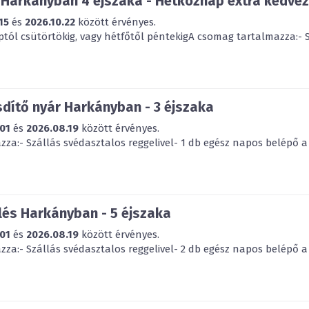
 Harkányban 4 éjszaka - Hétköznap extra kedve
15
és
2026.10.22
között érvényes.
ptól csütörtökig, vagy hétfőtől péntekigA csomag tartalmazza:- S
dítő nyár Harkányban - 3 éjszaka
01
és
2026.08.19
között érvényes.
za:- Szállás svédasztalos reggelivel- 1 db egész napos belépő a 
és Harkányban - 5 éjszaka
01
és
2026.08.19
között érvényes.
za:- Szállás svédasztalos reggelivel- 2 db egész napos belépő a 