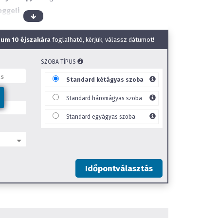
eggeli
um 10 éjszakára
foglalható, kérjük, válassz dátumot!
en
SZOBA TÍPUS
hely
Standard kétágyas szoba
Standard háromágyas szoba
Standard egyágyas szoba
Időpontválasztás