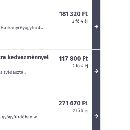
181 320 Ft
2
fő
4
éj
Harkányi Gyógyfürd...
tra kedvezménnyel
117 800 Ft
2
fő
4
éj
 svédaszta...
271 670 Ft
2
fő
5
éj
a gyógyfürdőben w...