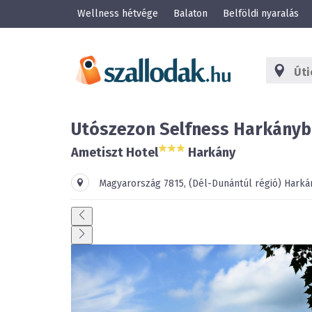
Wellness hétvége
Balaton
Belföldi nyaralás
Utószezon Selfness Harkányba
Ametiszt Hotel
Harkány
Magyarország
7815
,
(Dél-Dunántúl régió)
Harká