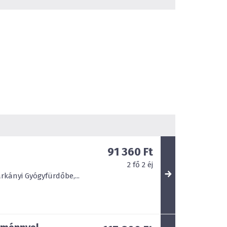
91 360 Ft
2
fő
2
éj
kányi Gyógyfürdőbe,...