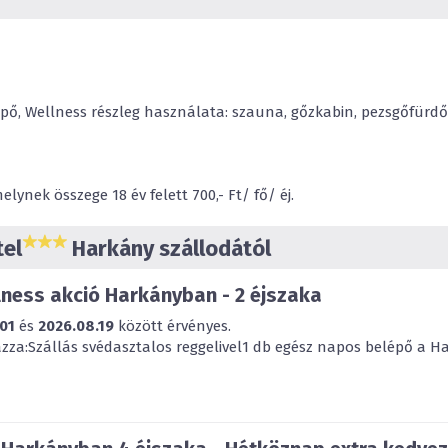
pő, Wellness részleg használata: szauna, gőzkabin, pezsgőfürdő
ynek összege 18 év felett 700,- Ft/ fő/ éj.
tel
Harkány szállodától
ness akció Harkányban - 2 éjszaka
01
és
2026.08.19
között érvényes.
za:Szállás svédasztalos reggelivel1 db egész napos belépő a Har