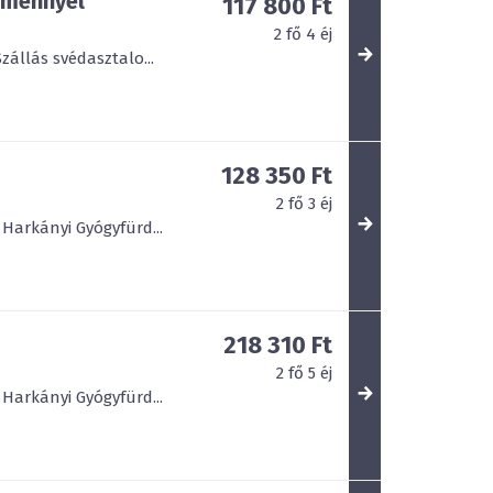
zménnyel
117 800 Ft
2
fő
4
éj
zállás svédasztalo...
128 350 Ft
2
fő
3
éj
Harkányi Gyógyfürd...
218 310 Ft
2
fő
5
éj
Harkányi Gyógyfürd...