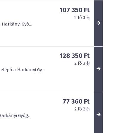
107 350 Ft
2
fő
3
éj
 Harkányi Gyó...
128 350 Ft
2
fő
3
éj
elépő a Harkányi Gy...
77 360 Ft
2
fő
2
éj
arkányi Gyóg...