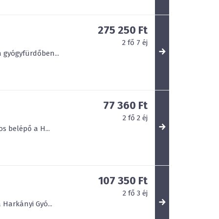
275 250 Ft
2
fő
7
éj
a gyógyfürdőben...
77 360 Ft
2
fő
2
éj
s belépő a H...
107 350 Ft
2
fő
3
éj
 Harkányi Gyó...