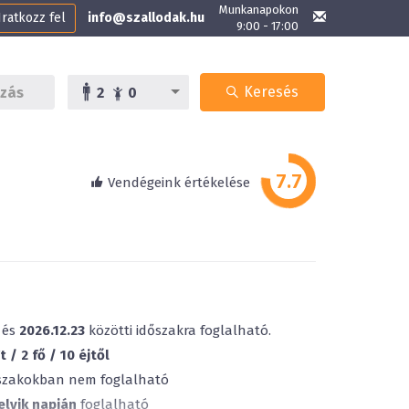
Munkanapokon
Iratkozz fel
info@szallodak.hu
9:00 - 17:00
Keresés
2
0
Vendégeink értékelése
és
2026.12.23
közötti időszakra foglalható.
 / 2 fő / 10 éjtől
őszakokban nem foglalható
elyik napján
foglalható