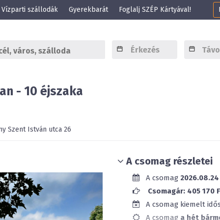
Vízparti szállodák
Gyerekbarát
Foglalj SZÉP Kártyával!
n - 10 éjszaka
ny
Szent István utca 26
A csomag részletei
A csomag
2026.08.24
Csomagár: 405 170 Ft
A csomag kiemelt id
A csomag
a hét bárm