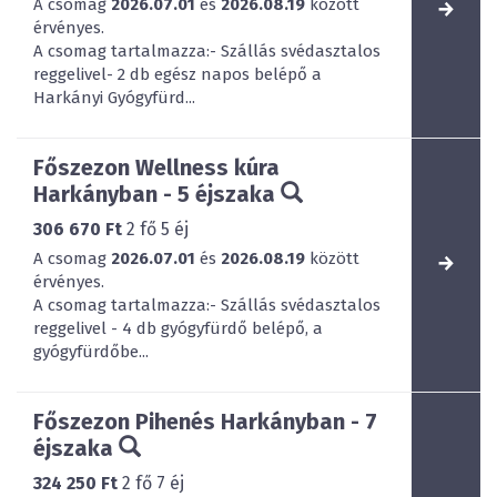
A csomag
2026.07.01
és
2026.08.19
között
érvényes.
A csomag tartalmazza:- Szállás svédasztalos
reggelivel- 2 db egész napos belépő a
Harkányi Gyógyfürd...
Főszezon Wellness kúra
Harkányban - 5 éjszaka
306 670 Ft
2
fő
5
éj
A csomag
2026.07.01
és
2026.08.19
között
érvényes.
A csomag tartalmazza:- Szállás svédasztalos
reggelivel - 4 db gyógyfürdő belépő, a
gyógyfürdőbe...
Főszezon Pihenés Harkányban - 7
éjszaka
324 250 Ft
2
fő
7
éj