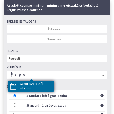
Klimatizált
Az adott csomag minimum
minimum 4 éjszakára
foglalható,
Wifi
kérjük, válassz dátumot!
Éményfürdő a közelben
ÉRKEZÉS ÉS TÁVOZÁS
SZéP Kártya elfogadóhely
Családi szobák
Gyerekbarát
ELLÁTÁS
VENDÉGEK
2
0
Mikor szeretnél
SZOBA TÍPUS
utazni?
Standard kétágyas szoba
Standard háromágyas szoba