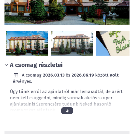
A csomag részletei
A csomag
2026.03.13
és
2026.06.19
között
volt
érvényes.
Úgy tűnik erről az ajánlatról már lemaradtál, de azért
nem kell csüggedni, mindig vannak akciós szuper
ajánlataink! Szerencsére tudunk Neked hasonló
csomagokat ajánlani!