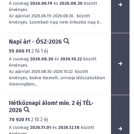
A csomag
2026.06.19
és
2026.08.30
között
érvényes.
Az ajánlat 2026.06.19.-2026.08.30. között
érvényes. Szombati nap nem érkezési nap é...
Napi ár! - ŐSZ-2026
55 000 Ft
2
fő
1
éj
A csomag
2026.08.30
és
2026.10.22
között
érvényes.
Az ajánlat 2026.08.30.-2026.10.22. között
érvényes, kivéve kiemelt, ünnepi időszakokban.
Amennyiben...
Hétköznapi álom! min. 2 éj TÉL-
2026
70 920 Ft
2
fő
2
éj
A csomag
2026.11.01
és
2026.12.18
között
érvényes.