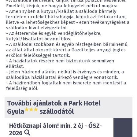
- A szálloda területén, kérjük, tartsa pórázon kedvencét.
Emellett, kérjük, ne hagyja felügyelet nélkül magára.
- Amennyiben a kutyus/kisállat a szálloda bármely
területén ürülékét hátrahagyja, kérjük azt feltakarítani,
illetve -a lehetőségekhez képest - ezen tevékenységeket a
szállodán kívül elvégeztetni.
- Az étterembe és egyéb vendéglátóhelyekre,
kutyát/kisállatot bevinni tilos.
- A szállodai szobában és egyéb részlegeiben bárminemű,
az állat által okozott kárért a Gazdi teljes anyagi, jogi és
erkölcsi felelősséggel tartozik.
- A háziállatok részére nem biztosítunk semmilyen
ellátást.
- Jelen házirend aláírás nélkül is érvényes és minden, a
szállodába háziállattal érkező vendégre vonatkozik.
- A házirendben foglaltak nem ismerete nem mentesít a
felelősség alól.
További ajánlatok a Park Hotel
Gyula
szállodától
Hétköznapi álom! min. 2 éj - ŐSZ-
2026