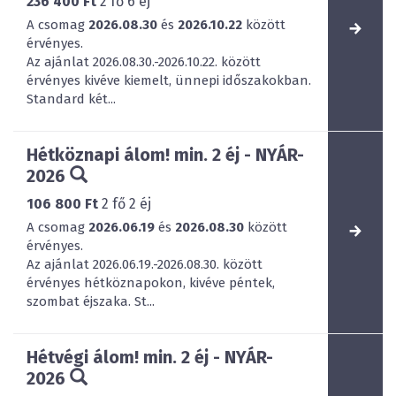
236 400 Ft
2
fő
6
éj
A csomag
2026.08.30
és
2026.10.22
között
érvényes.
Az ajánlat 2026.08.30.-2026.10.22. között
érvényes kivéve kiemelt, ünnepi időszakokban.
Standard két...
Hétköznapi álom! min. 2 éj - NYÁR-
2026
106 800 Ft
2
fő
2
éj
A csomag
2026.06.19
és
2026.08.30
között
érvényes.
Az ajánlat 2026.06.19.-2026.08.30. között
érvényes hétköznapokon, kivéve péntek,
szombat éjszaka. St...
Hétvégi álom! min. 2 éj - NYÁR-
2026