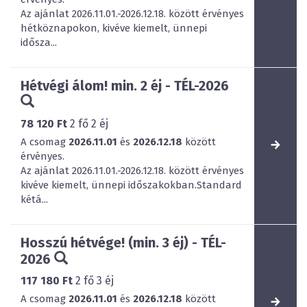
Az ajánlat 2026.11.01.-2026.12.18. között érvényes
hétköznapokon, kivéve kiemelt, ünnepi
idősza...
Hétvégi álom! min. 2 éj - TÉL-2026
78 120 Ft
2
fő
2
éj
A csomag
2026.11.01
és
2026.12.18
között
érvényes.
Az ajánlat 2026.11.01.-2026.12.18. között érvényes
kivéve kiemelt, ünnepi időszakokban.Standard
kétá...
Hosszú hétvége! (min. 3 éj) - TÉL-
2026
117 180 Ft
2
fő
3
éj
A csomag
2026.11.01
és
2026.12.18
között