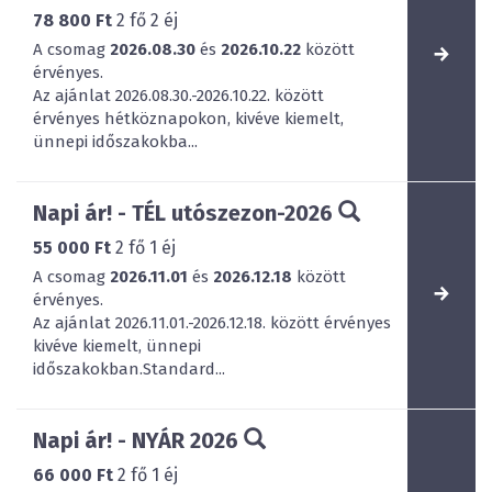
78 800 Ft
2
fő
2
éj
A csomag
2026.08.30
és
2026.10.22
között
érvényes.
Az ajánlat 2026.08.30.-2026.10.22. között
érvényes hétköznapokon, kivéve kiemelt,
ünnepi időszakokba...
Napi ár! - TÉL utószezon-2026
55 000 Ft
2
fő
1
éj
A csomag
2026.11.01
és
2026.12.18
között
érvényes.
Az ajánlat 2026.11.01.-2026.12.18. között érvényes
kivéve kiemelt, ünnepi
időszakokban.Standard...
Napi ár! - NYÁR 2026
66 000 Ft
2
fő
1
éj