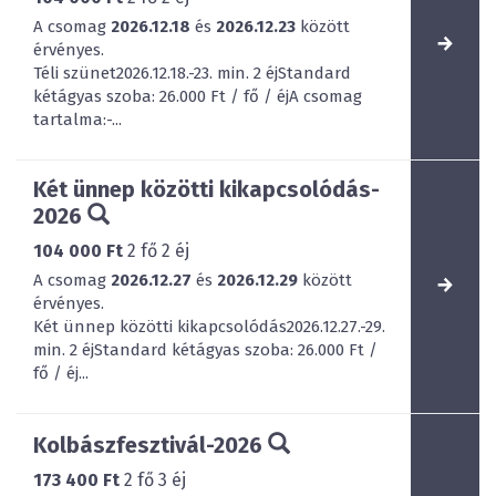
A csomag
2026.12.18
és
2026.12.23
között
érvényes.
Téli szünet2026.12.18.-23. min. 2 éjStandard
kétágyas szoba: 26.000 Ft / fő / éjA csomag
tartalma:-...
Két ünnep közötti kikapcsolódás-
2026
104 000 Ft
2
fő
2
éj
A csomag
2026.12.27
és
2026.12.29
között
érvényes.
Két ünnep közötti kikapcsolódás2026.12.27.-29.
min. 2 éjStandard kétágyas szoba: 26.000 Ft /
fő / éj...
Kolbászfesztivál-2026
173 400 Ft
2
fő
3
éj