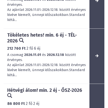
érvényes.
Az ajánlat 2026.11.01.-2026.12.18. között érvényes
kivéve kiemelt, ünnepi időszakokban.Standard
kétá...
Tökéletes hetes! min. 6 éj - TÉL-
2026
212 760 Ft
2
fő
6
éj
A csomag
2026.11.01
és
2026.12.18
között
érvényes.
Az ajánlat 2026.11.01.-2026.12.18. között érvényes
kivéve kiemelt, ünnepi időszakokban.Standard
kétá...
Hétvégi álom! min. 2 éj - ŐSZ-2026
86 800 Ft
2
fő
2
éj