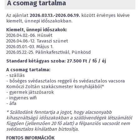
A csomag tartalma
Az ajánlat
2026.03.13.-2026.06.19.
között érvényes kivéve
kiemelt, ünnepi időszakokban.
Kiemelt, ünnepi időszakok:
2026.04.02.-06. Húsvét
2026.04.06.-12. Tavaszi szünet
2026.05.01.-03. Május 1.
2026.05.22.-25. Pálinkafesztivál, Pünkösd
Standard kétágyas szoba: 27.500 Ft / fő / éj
A csomag tartalma:
- szállás
- bőséges svédasztalos reggeli és svédasztalos vacsora
Komóczi Zoltán szakácsmester konyhájából*
- gyermek játszósarok
- ingyenes wifi
- áfa
* Szállodánk fenntartja a jogot, hogy alacsonyabb
kihasználtságú időszakokban a szállóvendégek létszámától
függően (jellemzően 20 fő alatt) a félpanziós vacsorát nem
svédasztalos kínálatban biztosítja.
FONTOS INFORMÁCIÓK