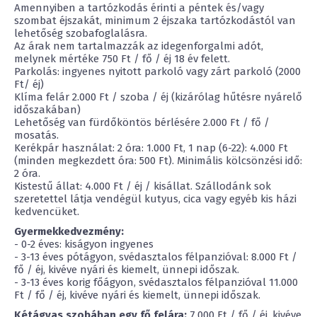
Amennyiben a tartózkodás érinti a péntek és/vagy
szombat éjszakát, minimum 2 éjszaka tartózkodástól van
lehetőség szobafoglalásra.
Az árak nem tartalmazzák az idegenforgalmi adót,
melynek mértéke 750 Ft / fő / éj 18 év felett.
Parkolás: ingyenes nyitott parkoló vagy zárt parkoló (2000
Ft/ éj)
Klíma felár 2.000 Ft / szoba / éj (kizárólag hűtésre nyárelő
időszakában)
Lehetőség van fürdőköntös bérlésére 2.000 Ft / fő /
mosatás.
Kerékpár használat: 2 óra: 1.000 Ft, 1 nap (6-22): 4.000 Ft
(minden megkezdett óra: 500 Ft). Minimális kölcsönzési idő:
2 óra.
Kistestű állat: 4.000 Ft / éj / kisállat. Szállodánk sok
szeretettel látja vendégül kutyus, cica vagy egyéb kis házi
kedvencüket.
Gyermekkedvezmény:
- 0-2 éves: kiságyon ingyenes
- 3-13 éves pótágyon, svédasztalos félpanzióval: 8.000 Ft /
fő / éj, kivéve nyári és kiemelt, ünnepi időszak.
- 3-13 éves korig főágyon, svédasztalos félpanzióval 11.000
Ft / fő / éj, kivéve nyári és kiemelt, ünnepi időszak.
Kétágyas szobában egy fő felára:
7.000 Ft / fő / éj, kivéve