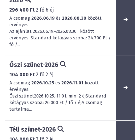
296 400 Ft
2
fő
6
éj
A csomag
2026.06.19
és
2026.08.30
között
érvényes.
Az ajánlat 2026.06.19.-2026.08.30. között
érvényes. Standard kétágyas szoba: 24.700 Ft /
fő /...
Őszi szünet-2026
104 000 Ft
2
fő
2
éj
A csomag
2026.10.25
és
2026.11.01
között
érvényes.
Őszi szünet2026.10.25.-11.01. min. 2 éjStandard
kétágyas szoba: 26.000 Ft / fő / éjA csomag
tartalma...
Téli szünet-2026
104 000 Ft
2
fő
2
éj