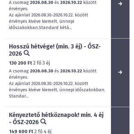
A csomag
2026.08.30
és
2026.10.22
között
érvényes.
Az ajánlat 2026.08.30.-2026.10.22. között
érvényes kivéve kiemelt, ünnepi
időszakokban.Standard kétá...
Hosszú hétvége! (min. 3 éj) - ŐSZ-
2026
130 200 Ft
2
fő
3
éj
A csomag
2026.08.30
és
2026.10.22
között
érvényes.
Az ajánlat 2026.08.30.-2026.10.22. között
érvényes kivéve kiemelt, ünnepi időszakokban.
Standar...
Kényeztető hétköznapok! min. 4 éj
- ŐSZ-2026
149 600 Ft
2
fő
4
éj