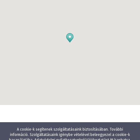
A cookie-k segítenek szolgáltatásaink biztosításában. További
információ. Szolgáltatásaink igénybe vételével beleegyezel a cookie-k