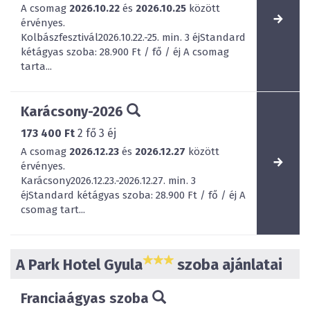
A csomag
2026.10.22
és
2026.10.25
között
érvényes.
Kolbászfesztivál2026.10.22.-25. min. 3 éjStandard
kétágyas szoba: 28.900 Ft / fő / éj A csomag
tarta...
Karácsony-2026
173 400 Ft
2
fő
3
éj
A csomag
2026.12.23
és
2026.12.27
között
érvényes.
Karácsony2026.12.23.-2026.12.27. min. 3
éjStandard kétágyas szoba: 28.900 Ft / fő / éj A
csomag tart...
A Park Hotel Gyula
szoba ajánlatai
Franciaágyas szoba