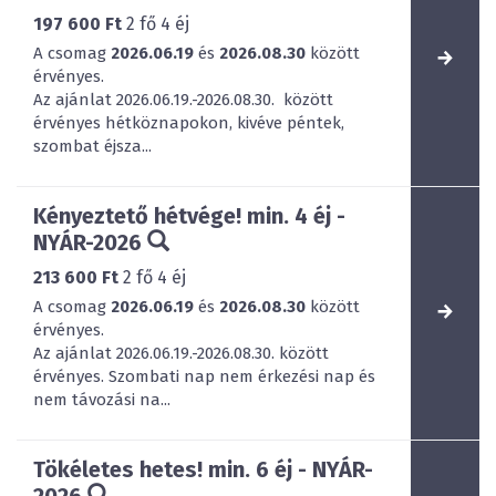
197 600 Ft
2
fő
4
éj
A csomag
2026.06.19
és
2026.08.30
között
érvényes.
Az ajánlat 2026.06.19.-2026.08.30. között
érvényes hétköznapokon, kivéve péntek,
szombat éjsza...
Kényeztető hétvége! min. 4 éj -
NYÁR-2026
213 600 Ft
2
fő
4
éj
A csomag
2026.06.19
és
2026.08.30
között
érvényes.
Az ajánlat 2026.06.19.-2026.08.30. között
érvényes. Szombati nap nem érkezési nap és
nem távozási na...
Tökéletes hetes! min. 6 éj - NYÁR-
2026