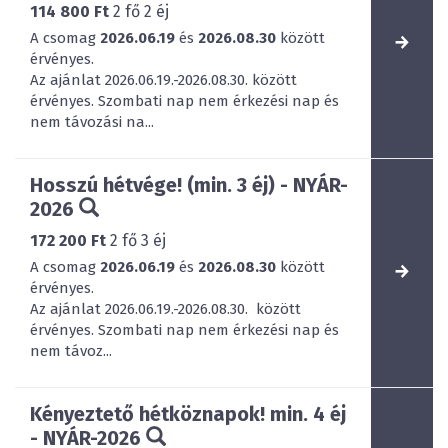
114 800 Ft
2
fő
2
éj
A csomag
2026.06.19
és
2026.08.30
között
érvényes.
Az ajánlat 2026.06.19.-2026.08.30. között
érvényes. Szombati nap nem érkezési nap és
nem távozási na...
Hosszú hétvége! (min. 3 éj) - NYÁR-
2026
172 200 Ft
2
fő
3
éj
A csomag
2026.06.19
és
2026.08.30
között
érvényes.
Az ajánlat 2026.06.19.-2026.08.30. között
érvényes. Szombati nap nem érkezési nap és
nem távoz...
Kényeztető hétköznapok! min. 4 éj
- NYÁR-2026