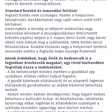
nyári és kiemelt, ünnepi időszak.
Standard fizetési és lemondási feltétel:
Foglaló fizetés nem szükséges. Fizetés a helyszínen
készpénzzel, bankkártyával vagy saját névre szóló SZÉP
kártyával.
Amennyiben a Vendég az időpont módosítási vagy
lemondási kérelmet a visszaigazolásban feltüntetett
érkezési naphoz képest a 3. napon belül küldi, vagy bármi
okból nem érkezik meg a szállodába, 100% kötbér kerül
felszámításra. Korábbi elutazás vagy a helyszínen történő
lemondás esetén a foglalás teljes összege fizetendő.
Annak érdekében, hogy Önök és kedvenceik is a
legjobban érezhessék magukat, egy rövid házirendben
foglaltuk össze a tudnivalókat:
- A kis kedvenceket minden esetben a gazdikkal egy
szobában, ellátás nélkül tudjuk fogadni.
- A gazdik kötelesek ellátásukról és az alapvető higiéniai
előírásokról gondoskodni, az alábbi házirend betartása
mellett.
- Kérjük minden kedves Vendégünket, hogy legyen kedves
betartani a kulturált kutya- és kisállattartás, sétáltatás
biztonsági, etikai, higiéniai és állatvédelmi szabályait a
szálloda területén ugyanúgy, mint bárhol máshol.