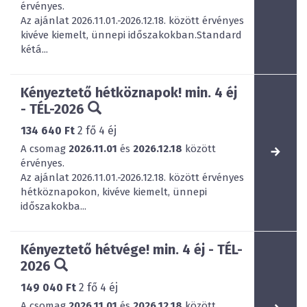
érvényes.
Az ajánlat 2026.11.01.-2026.12.18. között érvényes
kivéve kiemelt, ünnepi időszakokban.Standard
kétá...
Kényeztető hétköznapok! min. 4 éj
- TÉL-2026
134 640 Ft
2
fő
4
éj
A csomag
2026.11.01
és
2026.12.18
között
érvényes.
Az ajánlat 2026.11.01.-2026.12.18. között érvényes
hétköznapokon, kivéve kiemelt, ünnepi
időszakokba...
Kényeztető hétvége! min. 4 éj - TÉL-
2026
149 040 Ft
2
fő
4
éj
A csomag
2026.11.01
és
2026.12.18
között