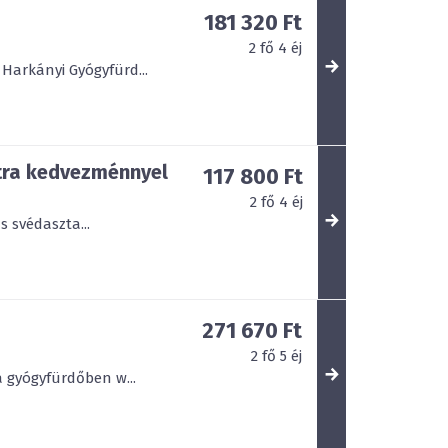
181 320 Ft
2
fő
4
éj
Harkányi Gyógyfürd...
tra kedvezménnyel
117 800 Ft
2
fő
4
éj
 svédaszta...
271 670 Ft
2
fő
5
éj
a gyógyfürdőben w...