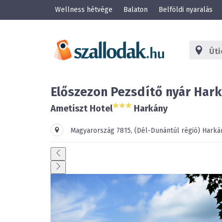
Wellness hétvége
Balaton
Belföldi nyaralás
Előszezon Pezsdítő nyár Hark
Ametiszt Hotel
Harkány
Magyarország
7815
,
(Dél-Dunántúl régió)
Harká