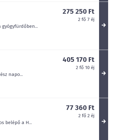
275 250 Ft
2
fő
7
éj
a gyógyfürdőben...
405 170 Ft
2
fő
10
éj
ész napo...
77 360 Ft
2
fő
2
éj
s belépő a H...