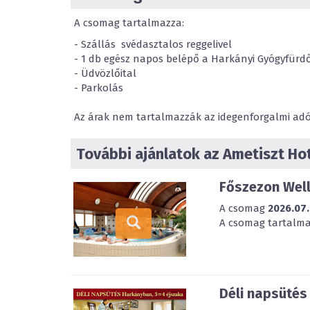
A csomag tartalmazza:
- Szállás svédasztalos reggelivel
- 1 db egész napos belépő a Harkányi Gyógyfürdő
- Üdvözlőital
- Parkolás
Az árak nem tartalmazzák az idegenforgalmi adót,
További ajánlatok az Ametiszt Ho
Főszezon Well
A csomag
2026.07.
A csomag tartalmaz
Déli napsütés