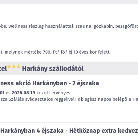
be, Wellness részleg használattal: szauna, gőzkabin, pezsgőfür
 melynek mértéke 700.-Ft/ fő/ éj 18 éves kor felett.
tel
Harkány szállodától
ness akció Harkányban - 2 éjszaka
01
és
2026.08.19
között érvényes.
za:Szállás svédasztalos reggelivel1 db egész napos belépő a Har
 Harkányban 4 éjszaka - Hétköznap extra kedve