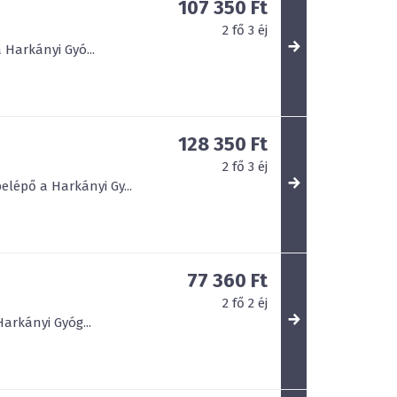
107 350 Ft
2
fő
3
éj
 Harkányi Gyó...
128 350 Ft
2
fő
3
éj
elépő a Harkányi Gy...
77 360 Ft
2
fő
2
éj
arkányi Gyóg...