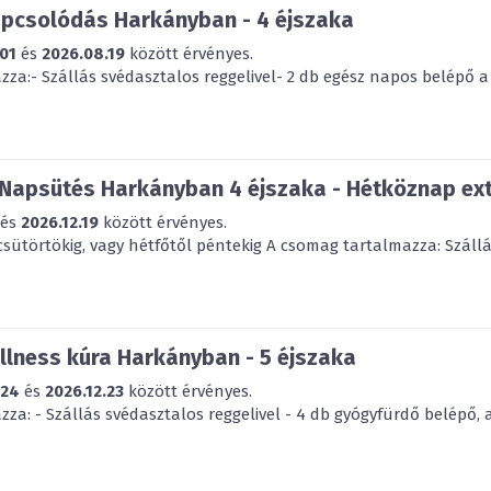
apcsolódás Harkányban - 4 éjszaka
01
és
2026.08.19
között érvényes.
za:- Szállás svédasztalos reggelivel- 2 db egész napos belépő a 
 Napsütés Harkányban 4 éjszaka - Hétköznap ex
és
2026.12.19
között érvényes.
csütörtökig, vagy hétfőtől péntekig A csomag tartalmazza: Szállás
lness kúra Harkányban - 5 éjszaka
.24
és
2026.12.23
között érvényes.
za: - Szállás svédasztalos reggelivel - 4 db gyógyfürdő belépő, 