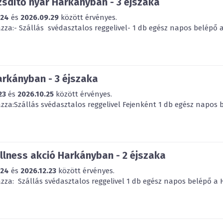
sdítő nyár Harkányban - 3 éjszaka
.24
és
2026.09.29
között érvényes.
za:- Szállás svédasztalos reggelivel- 1 db egész napos belépő a
arkányban - 3 éjszaka
23
és
2026.10.25
között érvényes.
za:Szállás svédasztalos reggelivel Fejenként 1 db egész napos b
lness akció Harkányban - 2 éjszaka
.24
és
2026.12.23
között érvényes.
za: Szállás svédasztalos reggelivel 1 db egész napos belépő a H