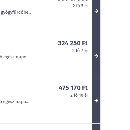
2
fő
5
éj
 gyógyfürdőbe...
324 250 Ft
2
fő
7
éj
ó egész napo...
475 170 Ft
2
fő
10
éj
ó egész napo...