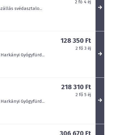
2
fő
4
éj
zállás svédasztalo...
128 350 Ft
2
fő
3
éj
Harkányi Gyógyfürd...
218 310 Ft
2
fő
5
éj
Harkányi Gyógyfürd...
306 670 Ft