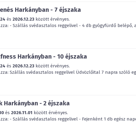
enés Harkányban - 7 éjszaka
.24
és
2026.12.23
között érvényes.
za: - Szállás svédasztalos reggelivel - 4 db gyógyfürdő belépő, 
fness Harkányban - 10 éjszaka
.24
és
2026.12.23
között érvényes.
za: Szállás svédasztalos reggelivel Üdvözlőital 7 napra szóló eg
 Harkányban - 2 éjszaka
30
és
2026.11.01
között érvényes.
za: - Szállás svédasztalos reggelivel - Fejenként 1 db egész napo