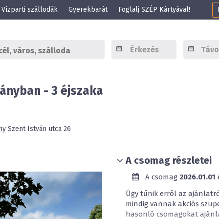
Vízparti szállodák
Gyerekbarát
Foglalj SZÉP Kártyával!
ányban - 3 éjszaka
ny
Szent István utca 26
A csomag részletei
A csomag
2026.01.01
Úgy tűnik erről az ajánlatr
mindig vannak akciós szup
hasonló csomagokat ajánla