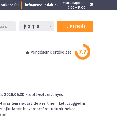
Munkanapokon
Iratkozz fel
info@szallodak.hu
9:00 - 17:00
Keresés
2
0
Vendégeink értékelése
és
2026.06.30
között
volt
érvényes.
ól már lemaradtál, de azért nem kell csüggedni,
er ajánlataink! Szerencsére tudunk Neked
ni!