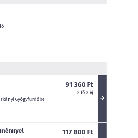
dő
91 360 Ft
2
fő
2
éj
kányi Gyógyfürdőbe,...
zménnyel
117 800 Ft