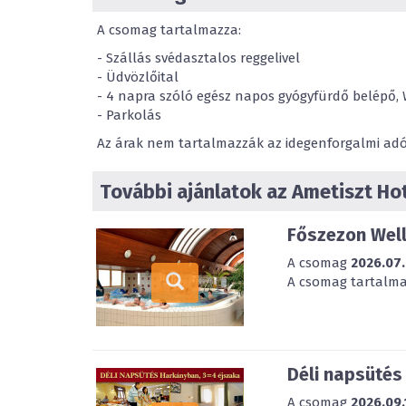
A csomag tartalmazza:
- Szállás svédasztalos reggelivel
- Üdvözlőital
- 4 napra szóló egész napos gyógyfürdő belépő, 
- Parkolás
Az árak nem tartalmazzák az idegenforgalmi adót,
További ajánlatok az Ametiszt Ho
Főszezon Well
A csomag
2026.07.
A csomag tartalmaz
Déli napsütés
A csomag
2026.09.