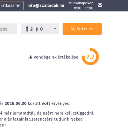
Munkanapokon
Iratkozz fel
info@szallodak.hu
9:00 - 17:00
Keresés
2
0
Vendégeink értékelése
és
2026.06.30
között
volt
érvényes.
ól már lemaradtál, de azért nem kell csüggedni,
er ajánlataink! Szerencsére tudunk Neked
ni!