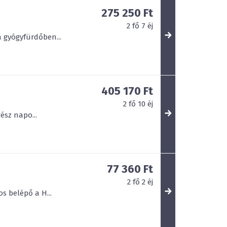
275 250 Ft
2
fő
7
éj
a gyógyfürdőben...
405 170 Ft
2
fő
10
éj
ész napo...
77 360 Ft
2
fő
2
éj
s belépő a H...