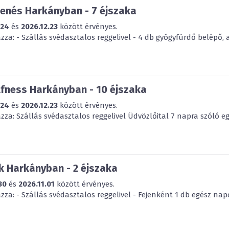
enés Harkányban - 7 éjszaka
.24
és
2026.12.23
között érvényes.
za: - Szállás svédasztalos reggelivel - 4 db gyógyfürdő belépő, 
fness Harkányban - 10 éjszaka
.24
és
2026.12.23
között érvényes.
za: Szállás svédasztalos reggelivel Üdvözlőital 7 napra szóló eg
 Harkányban - 2 éjszaka
30
és
2026.11.01
között érvényes.
za: - Szállás svédasztalos reggelivel - Fejenként 1 db egész napo