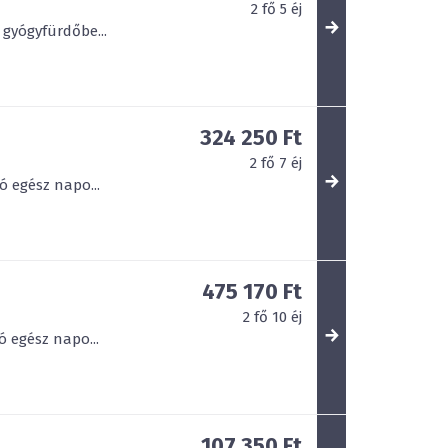
2
fő
5
éj
 gyógyfürdőbe...
324 250 Ft
2
fő
7
éj
ó egész napo...
475 170 Ft
2
fő
10
éj
ó egész napo...
107 350 Ft