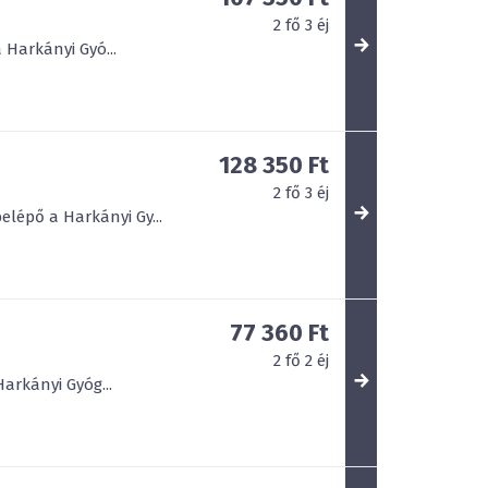
2
fő
3
éj
 Harkányi Gyó...
128 350 Ft
2
fő
3
éj
elépő a Harkányi Gy...
77 360 Ft
2
fő
2
éj
arkányi Gyóg...