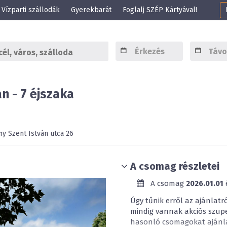
Vízparti szállodák
Gyerekbarát
Foglalj SZÉP Kártyával!
n - 7 éjszaka
ny
Szent István utca 26
A csomag részletei
A csomag
2026.01.01
Úgy tűnik erről az ajánlatr
mindig vannak akciós szup
hasonló csomagokat ajánla