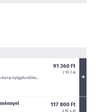
91 360 Ft
2
fő
2
éj
kányi Gyógyfürdőbe,...
zménnyel
117 800 Ft
2
fő
4
éj