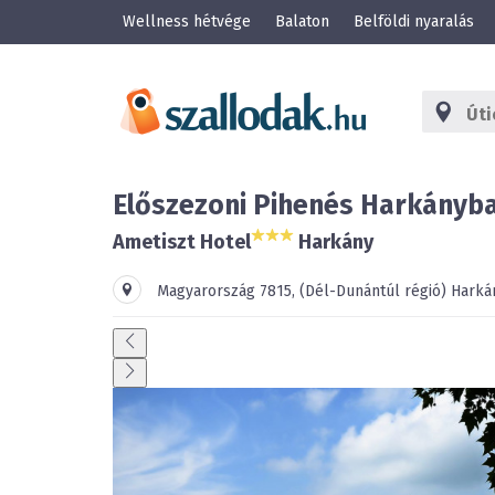
Wellness hétvége
Balaton
Belföldi nyaralás
Előszezoni Pihenés Harkányba
Ametiszt Hotel
Harkány
Magyarország
7815
,
(Dél-Dunántúl régió)
Harká