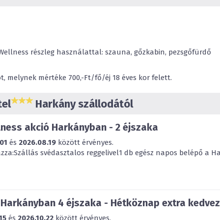
Wellness részleg használattal: szauna, gőzkabin, pezsgőfürdő
 melynek mértéke 700,-Ft/fő/éj 18 éves kor felett.
tel
Harkány szállodától
ness akció Harkányban - 2 éjszaka
01
és
2026.08.19
között érvényes.
za:Szállás svédasztalos reggelivel1 db egész napos belépő a Har
 Harkányban 4 éjszaka - Hétköznap extra kedve
15
és
2026.10.22
között érvényes.