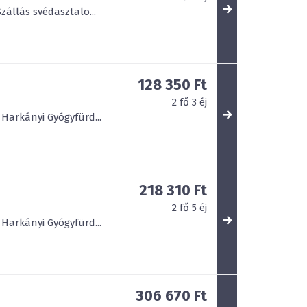
zállás svédasztalo...
128 350 Ft
2
fő
3
éj
Harkányi Gyógyfürd...
218 310 Ft
2
fő
5
éj
Harkányi Gyógyfürd...
306 670 Ft