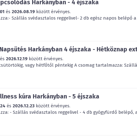
apcsolódás Harkányban - 4 éjszaka
01
és
2026.08.19
között érvényes.
za:- Szállás svédasztalos reggelivel- 2 db egész napos belépő a 
 Napsütés Harkányban 4 éjszaka - Hétköznap ex
és
2026.12.19
között érvényes.
csütörtökig, vagy hétfőtől péntekig A csomag tartalmazza: Szállás
lness kúra Harkányban - 5 éjszaka
.24
és
2026.12.23
között érvényes.
za: - Szállás svédasztalos reggelivel - 4 db gyógyfürdő belépő, 