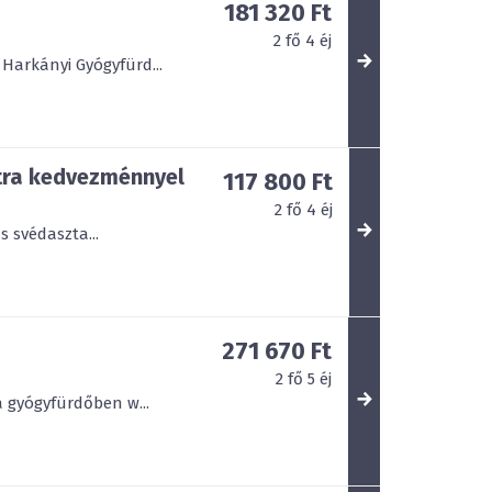
181 320 Ft
2
fő
4
éj
Harkányi Gyógyfürd...
tra kedvezménnyel
117 800 Ft
2
fő
4
éj
 svédaszta...
271 670 Ft
2
fő
5
éj
a gyógyfürdőben w...