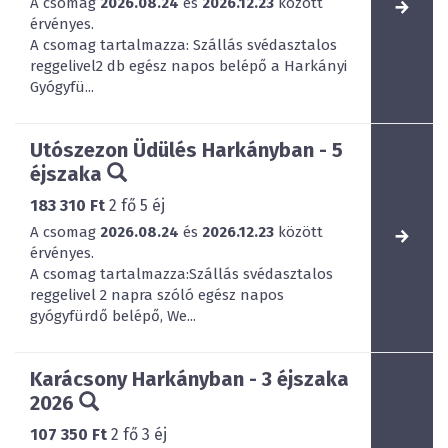
A csomag
2026.08.24
és
2026.12.23
között
érvényes.
A csomag tartalmazza: Szállás svédasztalos
reggelivel2 db egész napos belépő a Harkányi
Gyógyfü...
Utószezon Üdülés Harkányban - 5
éjszaka
183 310 Ft
2
fő
5
éj
A csomag
2026.08.24
és
2026.12.23
között
érvényes.
A csomag tartalmazza:Szállás svédasztalos
reggelivel 2 napra szóló egész napos
gyógyfürdő belépő, We...
Karácsony Harkányban - 3 éjszaka
2026
107 350 Ft
2
fő
3
éj