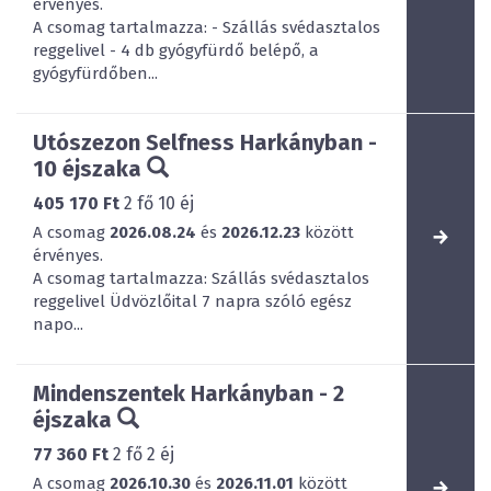
érvényes.
A csomag tartalmazza: - Szállás svédasztalos
reggelivel - 4 db gyógyfürdő belépő, a
gyógyfürdőben...
Utószezon Selfness Harkányban -
10 éjszaka
405 170 Ft
2
fő
10
éj
A csomag
2026.08.24
és
2026.12.23
között
érvényes.
A csomag tartalmazza: Szállás svédasztalos
reggelivel Üdvözlőital 7 napra szóló egész
napo...
Mindenszentek Harkányban - 2
éjszaka
77 360 Ft
2
fő
2
éj
A csomag
2026.10.30
és
2026.11.01
között