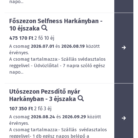
napo...
Főszezon Selfness Harkányban -
10 éjszaka
475 170 Ft
2
fő
10
éj
A csomag
2026.07.01
és
2026.08.19
között
érvényes.
A csomag tartalmazza:- Szállás svédasztalos
reggelivel - Üdvözlőital - 7 napra szóló egész
napo...
Utószezon Pezsdítő nyár
Harkányban - 3 éjszaka
107 350 Ft
2
fő
3
éj
A csomag
2026.08.24
és
2026.09.29
között
érvényes.
A csomag tartalmazza:- Szállás svédasztalos
reggelivel- 1 db egész napos belépő a