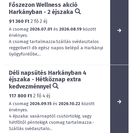
Főszezon Wellness akció
Harkányban - 2 éjszaka
91 360 Ft
2
fő
2
éj
A csomag
2026.07.01
és
2026.08.19
között
érvényes.
A csomag tartalmazza:Szállás svédasztalos
reggelivel1 db egész napos belépő a Harkányi
Gyógyfürdőbe,...
Déli napsütés Harkányban 4
éjszaka - Hétköznap extra
kedvezménnyel
117 800 Ft
2
fő
4
éj
A csomag
2026.09.15
és
2026.10.22
között
érvényes.
4 éjszaka: vasárnaptól csütörtökig, vagy
hétfőtől péntekigA csomag tartalmazza:-
Szállás svédasztalo...