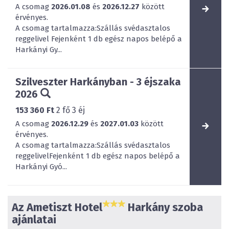
A csomag
2026.01.08
és
2026.12.27
között
érvényes.
A csomag tartalmazza:Szállás svédasztalos
reggelivel Fejenként 1 db egész napos belépő a
Harkányi Gy...
Szilveszter Harkányban - 3 éjszaka
2026
153 360 Ft
2
fő
3
éj
A csomag
2026.12.29
és
2027.01.03
között
érvényes.
A csomag tartalmazza:Szállás svédasztalos
reggelivelFejenként 1 db egész napos belépő a
Harkányi Gyó...
Az Ametiszt Hotel
Harkány szoba
ajánlatai