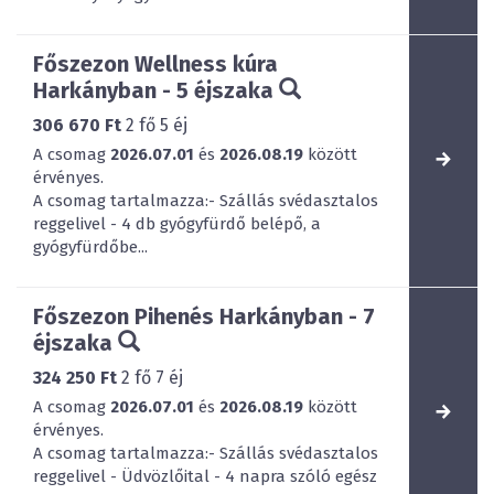
Főszezon Wellness kúra
Harkányban - 5 éjszaka
306 670 Ft
2
fő
5
éj
A csomag
2026.07.01
és
2026.08.19
között
érvényes.
A csomag tartalmazza:- Szállás svédasztalos
reggelivel - 4 db gyógyfürdő belépő, a
gyógyfürdőbe...
Főszezon Pihenés Harkányban - 7
éjszaka
324 250 Ft
2
fő
7
éj
A csomag
2026.07.01
és
2026.08.19
között
érvényes.
A csomag tartalmazza:- Szállás svédasztalos
reggelivel - Üdvözlőital - 4 napra szóló egész