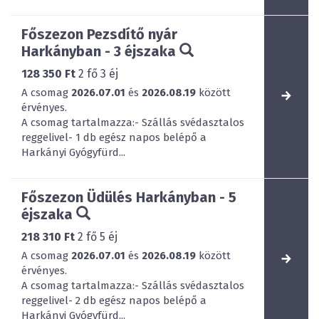
Főszezon Pezsdítő nyár
Harkányban - 3 éjszaka
128 350 Ft
2
fő
3
éj
A csomag
2026.07.01
és
2026.08.19
között
érvényes.
A csomag tartalmazza:- Szállás svédasztalos
reggelivel- 1 db egész napos belépő a
Harkányi Gyógyfürd...
Főszezon Üdülés Harkányban - 5
éjszaka
218 310 Ft
2
fő
5
éj
A csomag
2026.07.01
és
2026.08.19
között
érvényes.
A csomag tartalmazza:- Szállás svédasztalos
reggelivel- 2 db egész napos belépő a
Harkányi Gyógyfürd...