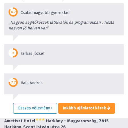
Család nagyobb gyerekkel
„
Nagyon segítőkészek látnivalók és programokban , Tiszta
nagyon jó helyen van
”
Farkas József
Hata Andrea
Összes vélemény
Inkább ajánlatot kérek
Ametiszt Hotel
Harkány - Magyarország, 7815
Harkány, Szent István utca 26