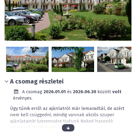
A csomag részletei
A csomag
2026.01.01
és
2026.06.30
között
volt
érvényes.
Úgy tűnik erről az ajánlatról már lemaradtál, de azért
nem kell csüggedni, mindig vannak akciós szuper
ajánlataink! Szerencsére tudunk Neked hasonló
csomagokat ajánlani!