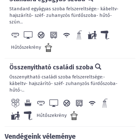
Standard egyágyas szoba felszereltsége:- kábeltv-
hajszárító- széf- zuhanyzós fürdőszoba- hűtő-
szún...
Hűtőszekrény
Összenyitható családi szoba
Összenyitható családi szoba felszereltsége:-
kábeltv- hajszárító- széf- zuhanyzós fürdőszoba-
hűtő-...
Hűtőszekrény
Vendégeink véleménye