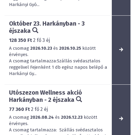
Harkányi Gyó...
Október 23. Harkányban - 3
éjszaka
128 350 Ft
2
fő
3
éj
A csomag
2026.10.23
és
2026.10.25
között
érvényes.
A csomag tartalmazza:Szállás svédasztalos
reggelivel Fejenként 1 db egész napos belépő a
Harkányi Gy...
Utószezon Wellness akció
Harkányban - 2 éjszaka
77 360 Ft
2
fő
2
éj
A csomag
2026.08.24
és
2026.12.23
között
érvényes.
A csomag tartalmazza: Szállás svédasztalos