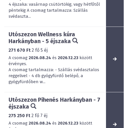
4 éjszaka: vasárnap csütörtökig, vagy hétfőtől
péntekig A csomag tartalmazza: Szállás
svédaszta...
Utószezon Wellness kúra
Harkányban - 5 éjszaka
271 670 Ft
2
fő
5
éj
A csomag
2026.08.24
és
2026.12.23
között
érvényes.
A csomag tartalmazza: - Szállás svédasztalos
reggelivel - 4 db gyógyfürdő belépő, a
gyógyfürdőben w...
Utószezon Pihenés Harkányban - 7
éjszaka
275 250 Ft
2
fő
7
éj
A csomag
2026.08.24
és
2026.12.23
között