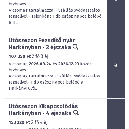
érvényes.
A csomag tartalmazza: - Szállás svédasztalos
reggelivel - Fejenként 1 db egész napos belépő
a H...
Utószezon Pezsdítő nyár
Harkányban - 3 éjszaka
107 350 Ft
2
fő
3
éj
A csomag
2026.08.24
és
2026.12.23
között
érvényes.
A csomag tartalmazza:- Szállás svédasztalos
reggelivel- 1 db egész napos belépő a
Harkányi Gyó...
Utószezon Kikapcsolódás
Harkányban - 4 éjszaka
153 320 Ft
2
fő
4
éj