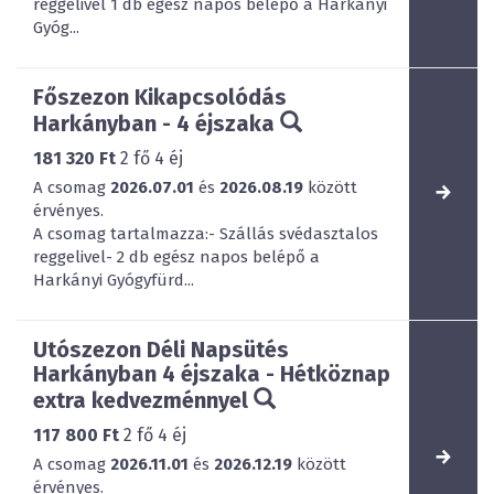
reggelivel 1 db egész napos belépő a Harkányi
Gyóg...
Főszezon Kikapcsolódás
Harkányban - 4 éjszaka
181 320 Ft
2
fő
4
éj
A csomag
2026.07.01
és
2026.08.19
között
érvényes.
A csomag tartalmazza:- Szállás svédasztalos
reggelivel- 2 db egész napos belépő a
Harkányi Gyógyfürd...
Utószezon Déli Napsütés
Harkányban 4 éjszaka - Hétköznap
extra kedvezménnyel
117 800 Ft
2
fő
4
éj
A csomag
2026.11.01
és
2026.12.19
között
érvényes.