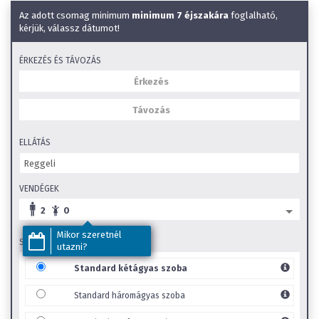
Wifi
Az adott csomag minimum
minimum 7 éjszakára
foglalható,
Éményfürdő a közelben
kérjük, válassz dátumot!
SZéP Kártya elfogadóhely
ÉRKEZÉS ÉS TÁVOZÁS
Családi szobák
Gyerekbarát
ELLÁTÁS
VENDÉGEK
2
0
Mikor szeretnél
SZOBA TÍPUS
utazni?
Standard kétágyas szoba
Standard háromágyas szoba