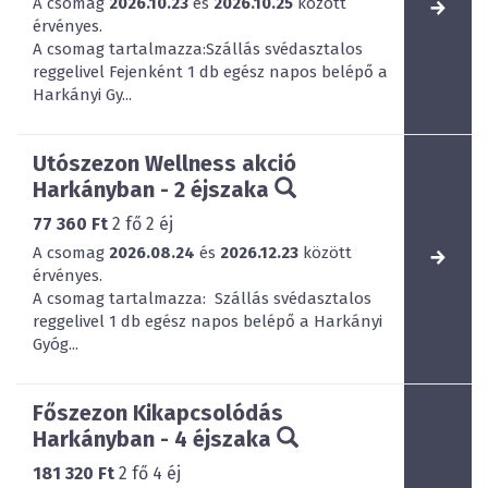
A csomag
2026.10.23
és
2026.10.25
között
érvényes.
A csomag tartalmazza:Szállás svédasztalos
reggelivel Fejenként 1 db egész napos belépő a
Harkányi Gy...
Utószezon Wellness akció
Harkányban - 2 éjszaka
77 360 Ft
2
fő
2
éj
A csomag
2026.08.24
és
2026.12.23
között
érvényes.
A csomag tartalmazza: Szállás svédasztalos
reggelivel 1 db egész napos belépő a Harkányi
Gyóg...
Főszezon Kikapcsolódás
Harkányban - 4 éjszaka
181 320 Ft
2
fő
4
éj