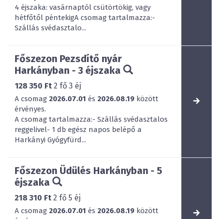
4 éjszaka: vasárnaptól csütörtökig, vagy
hétfőtől péntekigA csomag tartalmazza:-
Szállás svédasztalo...
Főszezon Pezsdítő nyár
Harkányban - 3 éjszaka
128 350 Ft
2
fő
3
éj
A csomag
2026.07.01
és
2026.08.19
között
érvényes.
A csomag tartalmazza:- Szállás svédasztalos
reggelivel- 1 db egész napos belépő a
Harkányi Gyógyfürd...
Főszezon Üdülés Harkányban - 5
éjszaka
218 310 Ft
2
fő
5
éj
A csomag
2026.07.01
és
2026.08.19
között