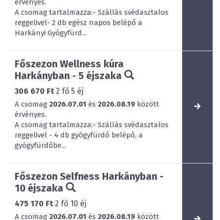
érvényes.
A csomag tartalmazza:- Szállás svédasztalos
reggelivel- 2 db egész napos belépő a
Harkányi Gyógyfürd...
Főszezon Wellness kúra
Harkányban - 5 éjszaka
306 670 Ft
2
fő
5
éj
A csomag
2026.07.01
és
2026.08.19
között
érvényes.
A csomag tartalmazza:- Szállás svédasztalos
reggelivel - 4 db gyógyfürdő belépő, a
gyógyfürdőbe...
Főszezon Selfness Harkányban -
10 éjszaka
475 170 Ft
2
fő
10
éj
A csomag
2026.07.01
és
2026.08.19
között