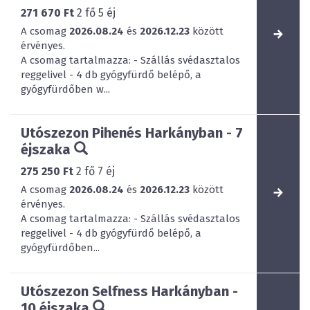
271 670 Ft
2
fő
5
éj
A csomag
2026.08.24
és
2026.12.23
között
érvényes.
A csomag tartalmazza: - Szállás svédasztalos
reggelivel - 4 db gyógyfürdő belépő, a
gyógyfürdőben w...
Utószezon Pihenés Harkányban - 7
éjszaka
275 250 Ft
2
fő
7
éj
A csomag
2026.08.24
és
2026.12.23
között
érvényes.
A csomag tartalmazza: - Szállás svédasztalos
reggelivel - 4 db gyógyfürdő belépő, a
gyógyfürdőben...
Utószezon Selfness Harkányban -
10 éjszaka