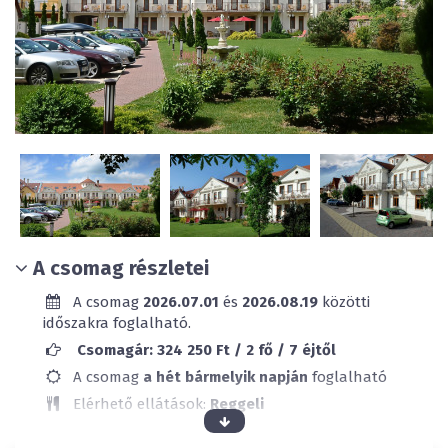
A csomag részletei
A csomag
2026.07.01
és
2026.08.19
közötti
időszakra foglalható.
Csomagár: 324 250 Ft / 2 fő / 7 éjtől
A csomag
a hét bármelyik napján
foglalható
Elérhető ellátások:
Reggeli
Klimatizált