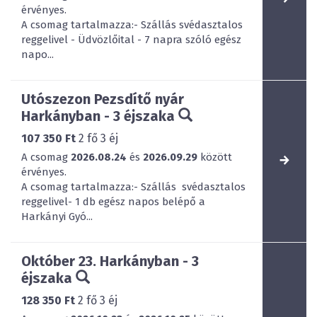
érvényes.
A csomag tartalmazza:- Szállás svédasztalos
reggelivel - Üdvözlőital - 7 napra szóló egész
napo...
Utószezon Pezsdítő nyár
Harkányban - 3 éjszaka
107 350 Ft
2
fő
3
éj
A csomag
2026.08.24
és
2026.09.29
között
érvényes.
A csomag tartalmazza:- Szállás svédasztalos
reggelivel- 1 db egész napos belépő a
Harkányi Gyó...
Október 23. Harkányban - 3
éjszaka
128 350 Ft
2
fő
3
éj