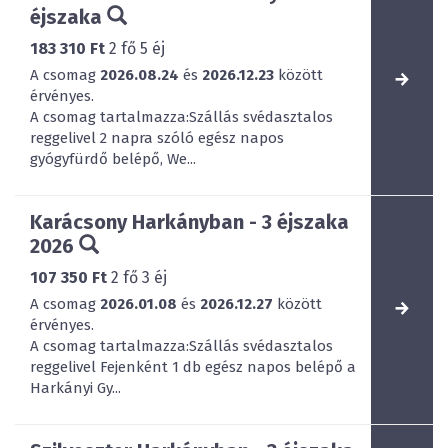
éjszaka
183 310 Ft
2
fő
5
éj
A csomag
2026.08.24
és
2026.12.23
között
érvényes.
A csomag tartalmazza:Szállás svédasztalos
reggelivel 2 napra szóló egész napos
gyógyfürdő belépő, We...
Karácsony Harkányban - 3 éjszaka
2026
107 350 Ft
2
fő
3
éj
A csomag
2026.01.08
és
2026.12.27
között
érvényes.
A csomag tartalmazza:Szállás svédasztalos
reggelivel Fejenként 1 db egész napos belépő a
Harkányi Gy...