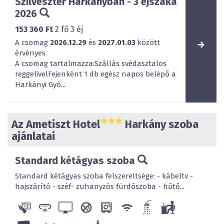
Szilveszter Harkányban - 3 éjszaka
2026
153 360 Ft
2
fő
3
éj
A csomag
2026.12.29
és
2027.01.03
között
érvényes.
A csomag tartalmazza:Szállás svédasztalos
reggelivelFejenként 1 db egész napos belépő a
Harkányi Gyó...
Az Ametiszt Hotel
Harkány szoba
ajánlatai
Standard kétágyas szoba
Standard kétágyas szoba felszereltsége: - kábeltv -
hajszárító - széf- zuhanyzós fürdőszoba - hűtő...