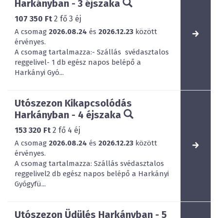
Harkányban - 3 éjszaka
107 350 Ft
2
fő
3
éj
A csomag
2026.08.24
és
2026.12.23
között
érvényes.
A csomag tartalmazza:- Szállás svédasztalos
reggelivel- 1 db egész napos belépő a
Harkányi Gyó...
Utószezon Kikapcsolódás
Harkányban - 4 éjszaka
153 320 Ft
2
fő
4
éj
A csomag
2026.08.24
és
2026.12.23
között
érvényes.
A csomag tartalmazza: Szállás svédasztalos
reggelivel2 db egész napos belépő a Harkányi
Gyógyfü...
Utószezon Üdülés Harkányban - 5