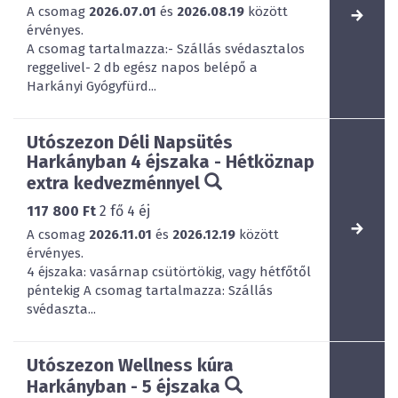
A csomag
2026.07.01
és
2026.08.19
között
érvényes.
A csomag tartalmazza:- Szállás svédasztalos
reggelivel- 2 db egész napos belépő a
Harkányi Gyógyfürd...
Utószezon Déli Napsütés
Harkányban 4 éjszaka - Hétköznap
extra kedvezménnyel
117 800 Ft
2
fő
4
éj
A csomag
2026.11.01
és
2026.12.19
között
érvényes.
4 éjszaka: vasárnap csütörtökig, vagy hétfőtől
péntekig A csomag tartalmazza: Szállás
svédaszta...
Utószezon Wellness kúra
Harkányban - 5 éjszaka