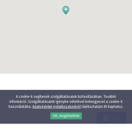
A cookie-k segítenek szolgáltatásaink biztosításában. További
információ. Szolgáltatásaink igénybe vételével beleegyezel a cookie-k
használatába.
Adatvédelmi nyilatkozatunkról
tájékoztatást itt kaphatsz.
OK, megértettem
Chat