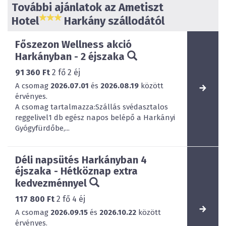
További ajánlatok az Ametiszt
Hotel
Harkány szállodától
Főszezon Wellness akció
Harkányban - 2 éjszaka
91 360 Ft
2
fő
2
éj
A csomag
2026.07.01
és
2026.08.19
között
érvényes.
A csomag tartalmazza:Szállás svédasztalos
reggelivel1 db egész napos belépő a Harkányi
Gyógyfürdőbe,...
Déli napsütés Harkányban 4
éjszaka - Hétköznap extra
kedvezménnyel
117 800 Ft
2
fő
4
éj
A csomag
2026.09.15
és
2026.10.22
között
érvényes.