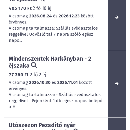
405 170 Ft
2
fő
10
éj
A csomag
2026.08.24
és
2026.12.23
között
érvényes.
A csomag tartalmazza: Szállás svédasztalos
reggelivel Üdvözlőital 7 napra szóló egész
napo...
Mindenszentek Harkányban - 2
éjszaka
77 360 Ft
2
fő
2
éj
A csomag
2026.10.30
és
2026.11.01
között
érvényes.
A csomag tartalmazza: - Szállás svédasztalos
reggelivel - Fejenként 1 db egész napos belépő
a H...
Utószezon Pezsdítő nyár