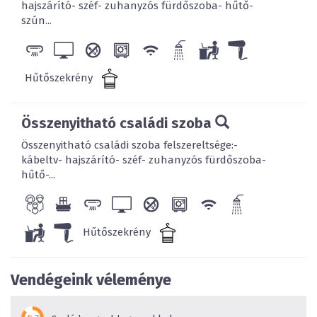
hajszárító- széf- zuhanyzós fürdőszoba- hűtő-
szún...
Hűtőszekrény
Összenyitható családi szoba
Összenyitható családi szoba felszereltsége:-
kábeltv- hajszárító- széf- zuhanyzós fürdőszoba-
hűtő-...
Hűtőszekrény
Vendégeink véleménye