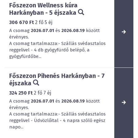
Főszezon Wellness kúra
Harkányban - 5 éjszaka
306 670 Ft
2
fő
5
éj
A csomag
2026.07.01
és
2026.08.19
között
érvényes.
A csomag tartalmazza:- Szállás svédasztalos
reggelivel - 4 db gyógyfürdő belépő, a
gyógyfürdőbe...
Főszezon Pihenés Harkányban - 7
éjszaka
324 250 Ft
2
fő
7
éj
A csomag
2026.07.01
és
2026.08.19
között
érvényes.
A csomag tartalmazza:- Szállás svédasztalos
reggelivel - Üdvözlőital - 4 napra szóló egész
napo...