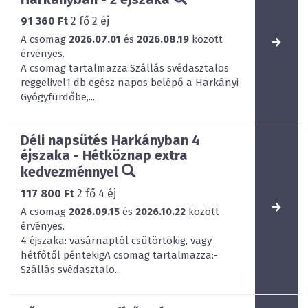
91 360 Ft
2
fő
2
éj
A csomag
2026.07.01
és
2026.08.19
között
érvényes.
A csomag tartalmazza:Szállás svédasztalos
reggelivel1 db egész napos belépő a Harkányi
Gyógyfürdőbe,...
Déli napsütés Harkányban 4
éjszaka - Hétköznap extra
kedvezménnyel
117 800 Ft
2
fő
4
éj
A csomag
2026.09.15
és
2026.10.22
között
érvényes.
4 éjszaka: vasárnaptól csütörtökig, vagy
hétfőtől péntekigA csomag tartalmazza:-
Szállás svédasztalo...