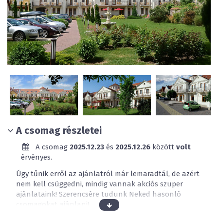
A csomag részletei
A csomag
2025.12.23
és
2025.12.26
között
volt
érvényes.
Úgy tűnik erről az ajánlatról már lemaradtál, de azért
nem kell csüggedni, mindig vannak akciós szuper
ajánlataink! Szerencsére tudunk Neked hasonló
csomagokat ajánlani!