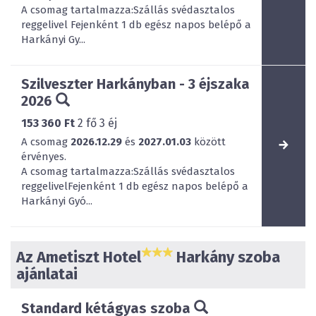
A csomag tartalmazza:Szállás svédasztalos
reggelivel Fejenként 1 db egész napos belépő a
Harkányi Gy...
Szilveszter Harkányban - 3 éjszaka
2026
153 360 Ft
2
fő
3
éj
A csomag
2026.12.29
és
2027.01.03
között
érvényes.
A csomag tartalmazza:Szállás svédasztalos
reggelivelFejenként 1 db egész napos belépő a
Harkányi Gyó...
Az Ametiszt Hotel
Harkány szoba
ajánlatai
Standard kétágyas szoba