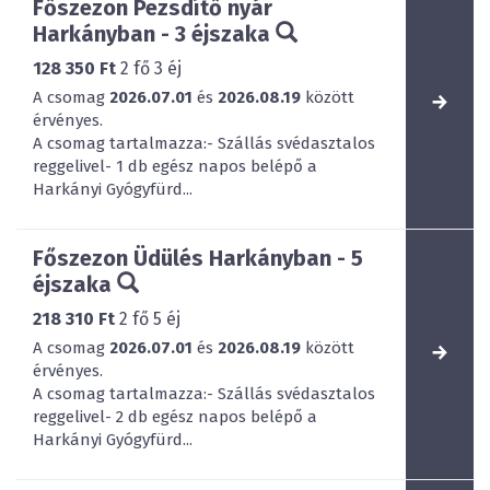
Főszezon Pezsdítő nyár
Harkányban - 3 éjszaka
128 350 Ft
2
fő
3
éj
A csomag
2026.07.01
és
2026.08.19
között
érvényes.
A csomag tartalmazza:- Szállás svédasztalos
reggelivel- 1 db egész napos belépő a
Harkányi Gyógyfürd...
Főszezon Üdülés Harkányban - 5
éjszaka
218 310 Ft
2
fő
5
éj
A csomag
2026.07.01
és
2026.08.19
között
érvényes.
A csomag tartalmazza:- Szállás svédasztalos
reggelivel- 2 db egész napos belépő a
Harkányi Gyógyfürd...