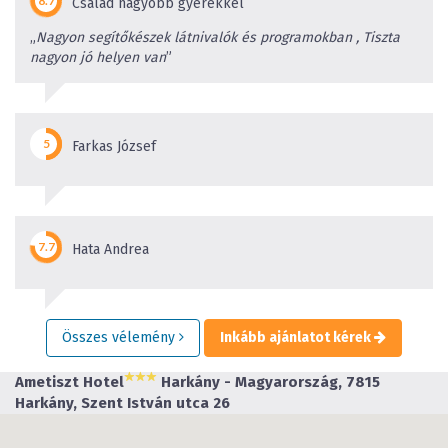
Család nagyobb gyerekkel
„
Nagyon segítőkészek látnivalók és programokban , Tiszta
nagyon jó helyen van
”
Farkas József
Hata Andrea
Összes vélemény
Inkább ajánlatot kérek
Ametiszt Hotel
Harkány - Magyarország, 7815
Harkány, Szent István utca 26