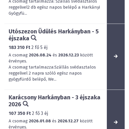
A csomag tartalmazza: Szállás svédasztalos
reggelivel2 db egész napos belépő a Harkányi
Gyógyfü...
Utószezon Üdülés Harkányban - 5
éjszaka
183 310 Ft
2
fő
5
éj
A csomag
2026.08.24
és
2026.12.23
között
érvényes.
A csomag tartalmazza:Szállás svédasztalos
reggelivel 2 napra szóló egész napos
gyógyfürdő belépő, We...
Karácsony Harkányban - 3 éjszaka
2026
107 350 Ft
2
fő
3
éj
A csomag
2026.01.08
és
2026.12.27
között
érvényes.