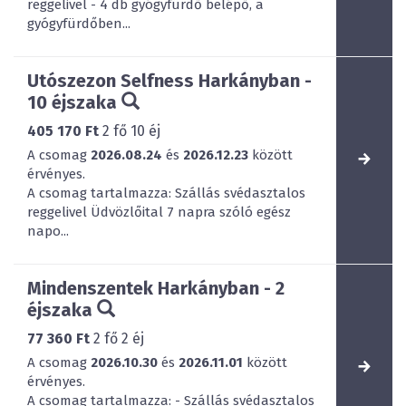
reggelivel - 4 db gyógyfürdő belépő, a
gyógyfürdőben...
Utószezon Selfness Harkányban -
10 éjszaka
405 170 Ft
2
fő
10
éj
A csomag
2026.08.24
és
2026.12.23
között
érvényes.
A csomag tartalmazza: Szállás svédasztalos
reggelivel Üdvözlőital 7 napra szóló egész
napo...
Mindenszentek Harkányban - 2
éjszaka
77 360 Ft
2
fő
2
éj
A csomag
2026.10.30
és
2026.11.01
között
érvényes.
A csomag tartalmazza: - Szállás svédasztalos