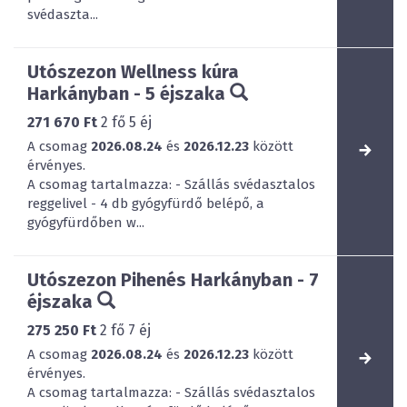
svédaszta...
Utószezon Wellness kúra
Harkányban - 5 éjszaka
271 670 Ft
2
fő
5
éj
A csomag
2026.08.24
és
2026.12.23
között
érvényes.
A csomag tartalmazza: - Szállás svédasztalos
reggelivel - 4 db gyógyfürdő belépő, a
gyógyfürdőben w...
Utószezon Pihenés Harkányban - 7
éjszaka
275 250 Ft
2
fő
7
éj
A csomag
2026.08.24
és
2026.12.23
között
érvényes.
A csomag tartalmazza: - Szállás svédasztalos