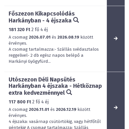
Főszezon Kikapcsolódás
Harkányban - 4 éjszaka
181 320 Ft
2
fő
4
éj
A csomag
2026.07.01
és
2026.08.19
között
érvényes.
A csomag tartalmazza:- Szállás svédasztalos
reggelivel- 2 db egész napos belépő a
Harkányi Gyógyfürd...
Utószezon Déli Napsütés
Harkányban 4 éjszaka - Hétköznap
extra kedvezménnyel
117 800 Ft
2
fő
4
éj
A csomag
2026.11.01
és
2026.12.19
között
érvényes.
4 éjszaka: vasárnap csütörtökig, vagy hétfőtől
péntekig A csomag tartalmazza: Szállás