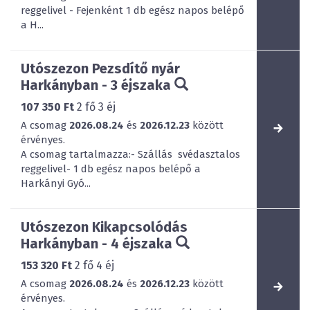
reggelivel - Fejenként 1 db egész napos belépő
a H...
Utószezon Pezsdítő nyár
Harkányban - 3 éjszaka
107 350 Ft
2
fő
3
éj
A csomag
2026.08.24
és
2026.12.23
között
érvényes.
A csomag tartalmazza:- Szállás svédasztalos
reggelivel- 1 db egész napos belépő a
Harkányi Gyó...
Utószezon Kikapcsolódás
Harkányban - 4 éjszaka
153 320 Ft
2
fő
4
éj
A csomag
2026.08.24
és
2026.12.23
között
érvényes.