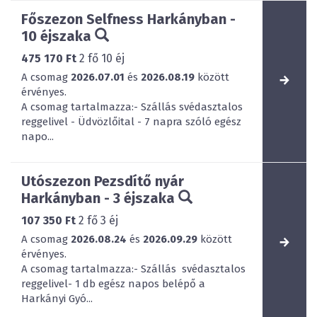
Főszezon Selfness Harkányban -
10 éjszaka
475 170 Ft
2
fő
10
éj
A csomag
2026.07.01
és
2026.08.19
között
érvényes.
A csomag tartalmazza:- Szállás svédasztalos
reggelivel - Üdvözlőital - 7 napra szóló egész
napo...
Utószezon Pezsdítő nyár
Harkányban - 3 éjszaka
107 350 Ft
2
fő
3
éj
A csomag
2026.08.24
és
2026.09.29
között
érvényes.
A csomag tartalmazza:- Szállás svédasztalos
reggelivel- 1 db egész napos belépő a
Harkányi Gyó...