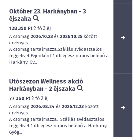
Október 23. Harkányban - 3
éjszaka
128 350 Ft
2
fő
3
éj
A csomag
2026.10.23
és
2026.10.25
között
érvényes.
A csomag tartalmazza:Szállás svédasztalos
reggelivel Fejenként 1 db egész napos belépő a
Harkányi Gy...
Utószezon Wellness akció
Harkányban - 2 éjszaka
77 360 Ft
2
fő
2
éj
A csomag
2026.08.24
és
2026.12.23
között
érvényes.
A csomag tartalmazza: Szállás svédasztalos
reggelivel 1 db egész napos belépő a Harkányi
Gyóg...