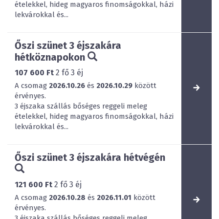
ételekkel, hideg magyaros finomságokkal, házi
lekvárokkal és...
Őszi szünet 3 éjszakára
hétköznapokon
107 600 Ft
2
fő
3
éj
A csomag
2026.10.26
és
2026.10.29
között
érvényes.
3 éjszaka szállás bőséges reggeli meleg
ételekkel, hideg magyaros finomságokkal, házi
lekvárokkal és...
Őszi szünet 3 éjszakára hétvégén
121 600 Ft
2
fő
3
éj
A csomag
2026.10.28
és
2026.11.01
között
érvényes.
3 éjszaka szállás bőséges reggeli meleg