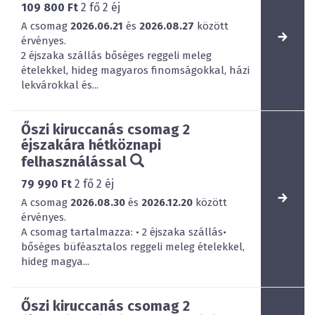
109 800 Ft
2
fő
2
éj
A csomag
2026.06.21
és
2026.08.27
között
érvényes.
2 éjszaka szállás bőséges reggeli meleg
ételekkel, hideg magyaros finomságokkal, házi
lekvárokkal és...
Őszi kiruccanás csomag 2
éjszakára hétköznapi
felhasználással
79 990 Ft
2
fő
2
éj
A csomag
2026.08.30
és
2026.12.20
között
érvényes.
A csomag tartalmazza: • 2 éjszaka szállás•
bőséges büféasztalos reggeli meleg ételekkel,
hideg magya...
Őszi kiruccanás csomag 2