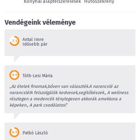
Konyhai alapfelszerelések
Hűtőszekrény
Vendégeink véleménye
Antal Imre
Idősebb pár
Tóth-Lesi Mária
„
Az ételek finomak,bőven van választék.A narancslé az
narancslé!A felszolgálók kedvesek,segítőkészek., A wellness
részlegen a medencék ténylegesen akkorák amekkora a
képeken., A park csodálatos!
”
Patkó László