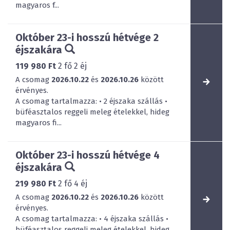
magyaros f...
Október 23-i hosszú hétvége 2
éjszakára
119 980 Ft
2
fő
2
éj
A csomag
2026.10.22
és
2026.10.26
között
érvényes.
A csomag tartalmazza: • 2 éjszaka szállás •
büféasztalos reggeli meleg ételekkel, hideg
magyaros fi...
Október 23-i hosszú hétvége 4
éjszakára
219 980 Ft
2
fő
4
éj
A csomag
2026.10.22
és
2026.10.26
között
érvényes.
A csomag tartalmazza: • 4 éjszaka szállás •
büféasztalos reggeli meleg ételekkel, hideg