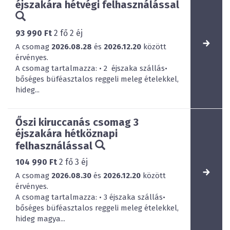
éjszakára hétvégi felhasználással
93 990 Ft
2
fő
2
éj
A csomag
2026.08.28
és
2026.12.20
között
érvényes.
A csomag tartalmazza: • 2 éjszaka szállás•
bőséges büféasztalos reggeli meleg ételekkel,
hideg...
Őszi kiruccanás csomag 3
éjszakára hétköznapi
felhasználással
104 990 Ft
2
fő
3
éj
A csomag
2026.08.30
és
2026.12.20
között
érvényes.
A csomag tartalmazza: • 3 éjszaka szállás•
bőséges büféasztalos reggeli meleg ételekkel,
hideg magya...