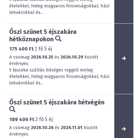
ételekkel, hideg magyaros finomságokkal, házi
lekvárokkal és...
Őszi szünet 5 éjszakára
hétköznapokon
175 400 Ft
2
fő
5
éj
A csomag
2026.10.25
és
2026.10.29
között
érvényes.
5 éjszaka szállás bőséges reggeli meleg
ételekkel, hideg magyaros finomságokkal, házi
lekvárokkal és...
Őszi szünet 5 éjszakára hétvégén
189 400 Ft
2
fő
5
éj
A csomag
2026.10.26
és
2026.11.01
között
érvényes.