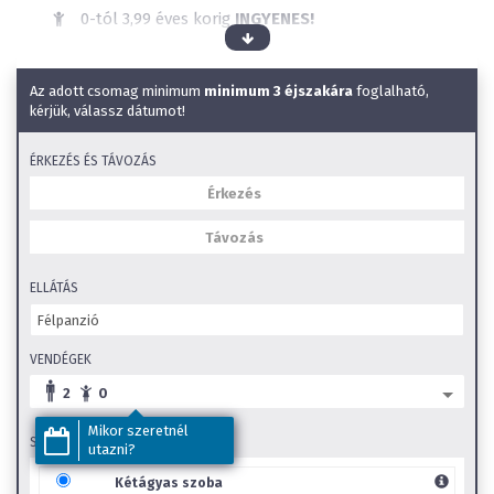
0-tól 3,99 éves korig
INGYENES!
Elérhető ellátások:
Félpanzió
Étel allergiákra való figyelés
Az adott csomag minimum
minimum 3 éjszakára
foglalható,
Wellness szálloda
kérjük, válassz dátumot!
Állatbarát
ÉRKEZÉS ÉS TÁVOZÁS
Kültéri úszómedence
Wifi
Kültéri gyerekmedence
Beltéri élménymedence
Beltéri gyerekmedence
ELLÁTÁS
Szauna
SZéP Kártya elfogadóhely
VENDÉGEK
Családi szobák
2
0
Mikor szeretnél
SZOBA TÍPUS
Gyerekkedvezmények:
utazni?
Kétágyas szoba
Kétágyas szoba