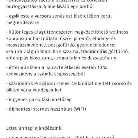
borfogyasztással 5 féle kiváló egri borból
• egyik este a vacsora zenés est kíséretében kerül
megrendezésre
• különleges alagútrendszeren megközelíthető wellness
komplexum használata: úszó-, pihenő-, élmény- és
masszázsmedence, pezsgőfürdő, gyermekmedence;
szauna világunkban: finn szauna, tradicionális gőzfürdő,
sóterápiás bioszauna, aromakabin és dézsazuhany
• éttermünkben a’ la carte étkezés esetén 10 %
kedvezmény a számla végösszegéből
• szállodánk Pubjában széles italkínálat mellett csocsó és
biliárd várja Vendégeinket
• ingyenes parkolási lehetőség
• díjmentes internet használat (WIFI)
Extra ünnepi ajándékaink:
• személyenként egy retúrjegy a Dottika városnéző