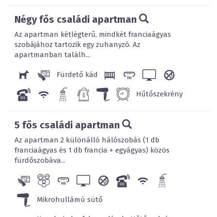
Négy fős családi apartman
Az apartman kétlégterű, mindkét franciaágyas
szobájához tartozik egy zuhanyzó. Az
apartmanban találh...
Fürdető kád
Hűtőszekrény
5 fős családi apartman
Az apartman 2 különálló hálószobás (1 db
franciaágyas és 1 db francia + egyágyas) közös
fürdőszobáva...
Mikrohullámú sütő