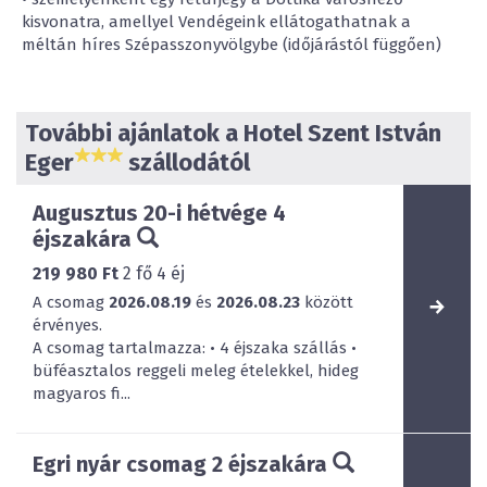
kisvonatra, amellyel Vendégeink ellátogathatnak a
méltán híres Szépasszonyvölgybe (időjárástól függően)
További ajánlatok a Hotel Szent István
Eger
szállodától
Augusztus 20-i hétvége 4
éjszakára
219 980 Ft
2
fő
4
éj
A csomag
2026.08.19
és
2026.08.23
között
érvényes.
A csomag tartalmazza: • 4 éjszaka szállás •
büféasztalos reggeli meleg ételekkel, hideg
magyaros fi...
Egri nyár csomag 2 éjszakára