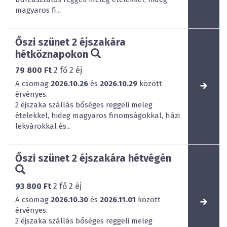
magyaros fi...
Őszi szünet 2 éjszakára
hétköznapokon
79 800 Ft
2
fő
2
éj
A csomag
2026.10.26
és
2026.10.29
között
érvényes.
2 éjszaka szállás bőséges reggeli meleg
ételekkel, hideg magyaros finomságokkal, házi
lekvárokkal és...
Őszi szünet 2 éjszakára hétvégén
93 800 Ft
2
fő
2
éj
A csomag
2026.10.30
és
2026.11.01
között
érvényes.
2 éjszaka szállás bőséges reggeli meleg