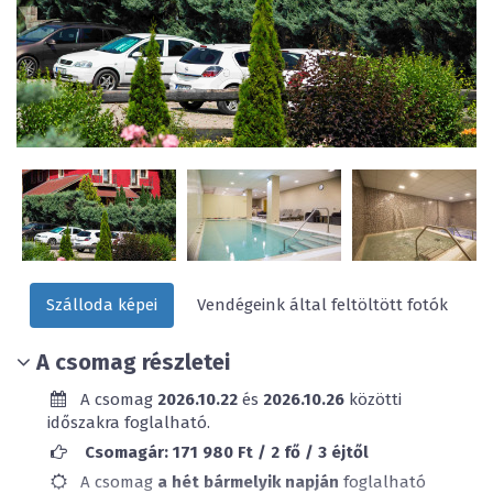
Szálloda képei
Vendégeink által feltöltött fotók
A csomag részletei
A csomag
2026.10.22
és
2026.10.26
közötti
időszakra foglalható.
Csomagár: 171 980 Ft / 2 fő / 3 éjtől
A csomag
a hét bármelyik napján
foglalható