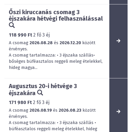
Őszi kiruccanás csomag 3
éjszakára hétvégi felhasználással
118 990 Ft
2
fő
3
éj
A csomag
2026.08.28
és
2026.12.20
között
érvényes.
A csomag tartalmazza: • 3 éjszaka szállás•
bőséges büféasztalos reggeli meleg ételekkel,
hideg magya...
Augusztus 20-i hétvége 3
éjszakára
171 980 Ft
2
fő
3
éj
A csomag
2026.08.19
és
2026.08.23
között
érvényes.
A csomag tartalmazza: • 3 éjszaka szállás •
büféasztalos reggeli meleg ételekkel, hideg