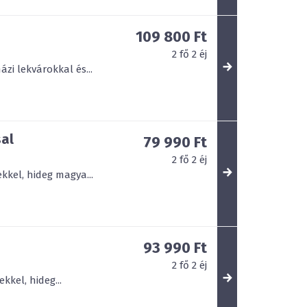
109 800 Ft
2
fő
2
éj
zi lekvárokkal és...
sal
79 990 Ft
2
fő
2
éj
kkel, hideg magya...
93 990 Ft
2
fő
2
éj
kkel, hideg...