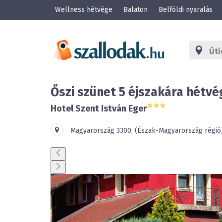
Wellness hétvége
Balaton
Belföldi nyaralás
Őszi szünet 5 éjszakára hétv
Hotel Szent István Eger
Magyarország
3300
,
(Észak-Magyarország régió