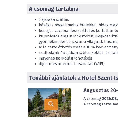
A csomag tartalma
5 éjszaka szállás
bőséges reggeli meleg ételekkel, hideg ma
bőséges vacsora desszerttel és korlátlan bo
különleges alagútrendszeren megközelíthe
gyermekmedence; szauna világunk használ
a’ la carte étkezés esetén 10 % kedvezmén
szállodánk Pubjában széles koktél- és italk
ingyenes parkolási lehetőség
díjmentes internet használat (WIFI)
További ajánlatok a Hotel Szent I
Augusztus 20-
A csomag
2026.08.
A csomag tartalmazz