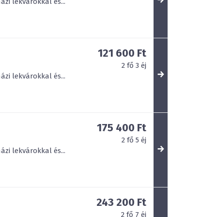
zi lekvárokkal és...
121 600 Ft
2
fő
3
éj
zi lekvárokkal és...
175 400 Ft
2
fő
5
éj
zi lekvárokkal és...
243 200 Ft
2
fő
7
éj