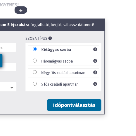
NGYENES!
élpanzió
igyelés
um 5 éjszakára
foglalható, kérjük, válassz dátumot!
SZOBA TÍPUS
Kétágyas szoba
Háromágyas szoba
ce
ce
Négy fős családi apartman
e
5 fős családi apartman
hely
Időpontválasztás