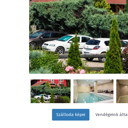
Szálloda képei
Vendégeink által