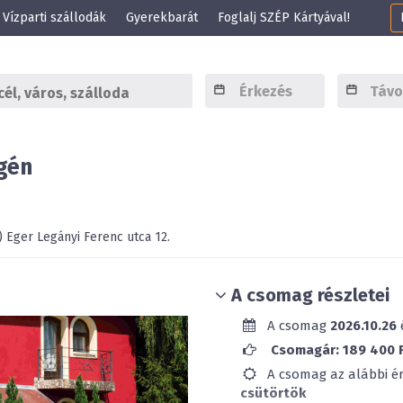
Vízparti szállodák
Gyerekbarát
Foglalj SZÉP Kártyával!
égén
)
Eger
Legányi Ferenc utca 12.
A csomag részletei
A csomag
2026.10.26
Csomagár: 189 400 Ft
A csomag az alábbi é
csütörtök