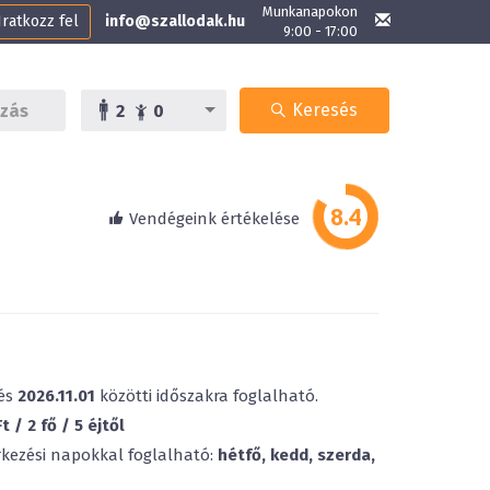
Munkanapokon
Iratkozz fel
info@szallodak.hu
9:00 - 17:00
Keresés
2
0
Vendégeink értékelése
és
2026.11.01
közötti időszakra foglalható.
 / 2 fő / 5 éjtől
rkezési napokkal foglalható:
hétfő, kedd, szerda,