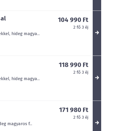
sal
104 990 Ft
2
fő
3
éj
kkel, hideg magya...
118 990 Ft
2
fő
3
éj
kkel, hideg magya...
171 980 Ft
2
fő
3
éj
deg magyaros f...