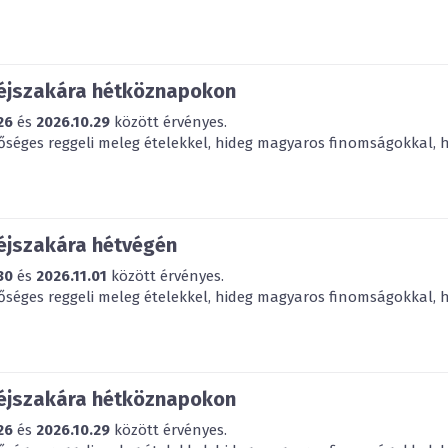
 éjszakára hétköznapokon
26
és
2026.10.29
között érvényes.
bőséges reggeli meleg ételekkel, hideg magyaros finomságokkal, há
 éjszakára hétvégén
30
és
2026.11.01
között érvényes.
bőséges reggeli meleg ételekkel, hideg magyaros finomságokkal, há
 éjszakára hétköznapokon
26
és
2026.10.29
között érvényes.