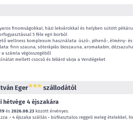
0
-tól
3,99
éves korig
4
-tól
11,99
éves kori
Háromágyas szoba
0
-tól
3,99
éves korig
gyaros finomságokkal, házi lekvárokkal és helyben sütött pékáru
4
-tól
11,99
éves kori
rfogyasztással 5 féle egri borból
tő wellness komplexum használata: úszó-, pihenő-, élmény- é
Négy fős családi apartma
ata: finn szauna, sóterápiás bioszauna, aromakabin, dézsazuh
0
-tól
3,99
éves korig
y a számla végösszegéből
4
-tól
11,99
éves kori
ínálat mellett csocsó és biliárd várja a Vendégeket
5 fős családi apartman
0
-tól
3,99
éves korig
4
-tól
11,99
éves kori
stván Eger
szállodától
i hétvége 4 éjszakára
19
és
2026.08.23
között érvényes.
a: • 4 éjszaka szállás • büféasztalos reggeli meleg ételekkel, hi