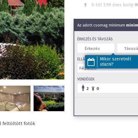
0-tól 3,99 éves korig
I
Elérhető ellátások:
F
Étel allergiákra való f
Az adott csomag minimum
minim
Wellness szálloda
Állatbarát
ÉRKEZÉS ÉS TÁVOZÁS
Kültéri úszómedence
Wifi
Mikor szeretnél
ELLÁTÁS
Kültéri gyerekmeden
utazni?
Beltéri élménymeden
VENDÉGEK
Beltéri gyerekmedenc
Szauna
2
0
SZéP Kártya elfogadó
Családi szobák
 feltöltött fotók
Gyerekkedvezmények:
Kétágyas szoba