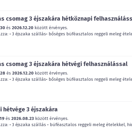
ás csomag 3 éjszakára hétköznapi felhasználás
.30
és
2026.12.20
között érvényes.
za: • 3 éjszaka szállás• bőséges büféasztalos reggeli meleg étele
ás csomag 3 éjszakára hétvégi felhasználással
.28
és
2026.12.20
között érvényes.
za: • 3 éjszaka szállás• bőséges büféasztalos reggeli meleg étele
i hétvége 3 éjszakára
19
és
2026.08.23
között érvényes.
a: • 3 éjszaka szállás • büféasztalos reggeli meleg ételekkel, hi