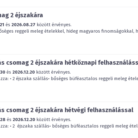
mag 2 éjszakára
21
és
2026.08.27
között érvényes.
bőséges reggeli meleg ételekkel, hideg magyaros finomságokkal, há
ás csomag 2 éjszakára hétköznapi felhasználás
.30
és
2026.12.20
között érvényes.
za: • 2 éjszaka szállás• bőséges büféasztalos reggeli meleg étele
ás csomag 2 éjszakára hétvégi felhasználással
.28
és
2026.12.20
között érvényes.
za: • 2 éjszaka szállás• bőséges büféasztalos reggeli meleg étele