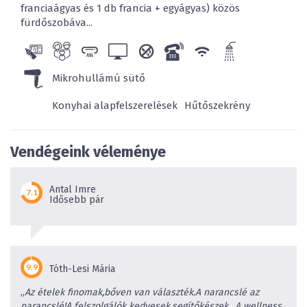
franciaágyas és 1 db francia + egyágyas) közös
fürdőszobáva...
Mikrohullámú sütő
Konyhai alapfelszerelések
Hűtőszekrény
Vendégeink véleménye
Antal Imre
Idősebb pár
Tóth-Lesi Mária
„
Az ételek finomak,bőven van választék.A narancslé az
narancslé!A felszolgálók kedvesek,segítőkészek., A wellness