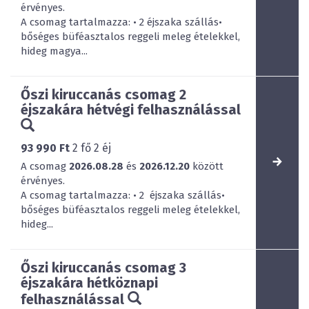
érvényes.
A csomag tartalmazza: • 2 éjszaka szállás•
bőséges büféasztalos reggeli meleg ételekkel,
hideg magya...
Őszi kiruccanás csomag 2
éjszakára hétvégi felhasználással
93 990 Ft
2
fő
2
éj
A csomag
2026.08.28
és
2026.12.20
között
érvényes.
A csomag tartalmazza: • 2 éjszaka szállás•
bőséges büféasztalos reggeli meleg ételekkel,
hideg...
Őszi kiruccanás csomag 3
éjszakára hétköznapi
felhasználással