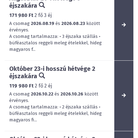
éjszakára
171 980 Ft
2
fő
3
éj
A csomag
2026.08.19
és
2026.08.23
között
érvényes.
A csomag tartalmazza: • 3 éjszaka szállás •
büféasztalos reggeli meleg ételekkel, hideg
magyaros f...
Október 23-i hosszú hétvége 2
éjszakára
119 980 Ft
2
fő
2
éj
A csomag
2026.10.22
és
2026.10.26
között
érvényes.
A csomag tartalmazza: • 2 éjszaka szállás •
büféasztalos reggeli meleg ételekkel, hideg
magyaros fi...