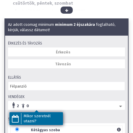
csütörtök, péntek, szombat
0-tól 3,99 éves korig
INGYENES!
Elérhető ellátások:
Félpanzió
Az adott csomag minimum
minimum 2 éjszakára
foglalható,
Étel allergiákra való figyelés
kérjük, válassz dátumot!
Wellness szálloda
Állatbarát
ÉRKEZÉS ÉS TÁVOZÁS
Kültéri úszómedence
Wifi
Kültéri gyerekmedence
Beltéri élménymedence
ELLÁTÁS
Beltéri gyerekmedence
Szauna
VENDÉGEK
SZéP Kártya elfogadóhely
2
0
Családi szobák
Mikor szeretnél
SZOBA TÍPUS
utazni?
Gyerekkedvezmények:
Kétágyas szoba