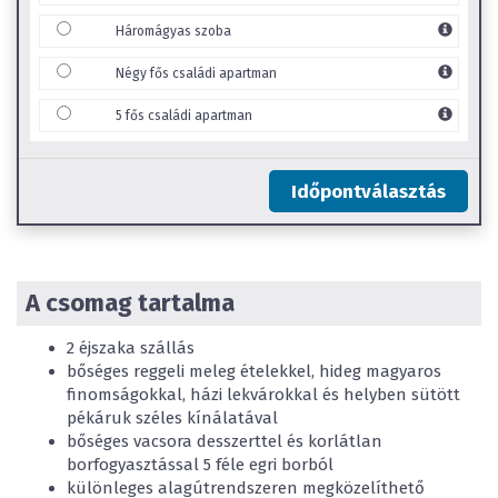
Kétágyas szoba
0
-tól
3,99
éves korig:
INGYENES
Háromágyas szoba
4
-tól
11,99
éves korig:
32 830 Ft
/ csomag / gyerek
Négy fős családi apartman
Háromágyas szoba
5 fős családi apartman
0
-tól
3,99
éves korig:
INGYENES
4
-tól
11,99
éves korig:
32 830 Ft
/ csomag / gyerek
Négy fős családi apartman
Időpontválasztás
0
-tól
3,99
éves korig:
INGYENES
4
-tól
11,99
éves korig:
32 830 Ft
/ csomag / gyerek
5 fős családi apartman
A csomag tartalma
0
-tól
3,99
éves korig:
INGYENES
4
-tól
11,99
éves korig:
32 830 Ft
/ csomag / gyerek
2 éjszaka szállás
bőséges reggeli meleg ételekkel, hideg magyaros
finomságokkal, házi lekvárokkal és helyben sütött
pékáruk széles kínálatával
bőséges vacsora desszerttel és korlátlan
borfogyasztással 5 féle egri borból
különleges alagútrendszeren megközelíthető