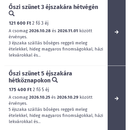
Őszi szünet 3 éjszakára hétvégén
121 600 Ft
2
fő
3
éj
A csomag
2026.10.28
és
2026.11.01
között
érvényes.
3 éjszaka szállás bőséges reggeli meleg
ételekkel, hideg magyaros finomságokkal, házi
lekvárokkal és...
Őszi szünet 5 éjszakára
hétköznapokon
175 400 Ft
2
fő
5
éj
A csomag
2026.10.25
és
2026.10.29
között
érvényes.
5 éjszaka szállás bőséges reggeli meleg
ételekkel, hideg magyaros finomságokkal, házi
lekvárokkal és...