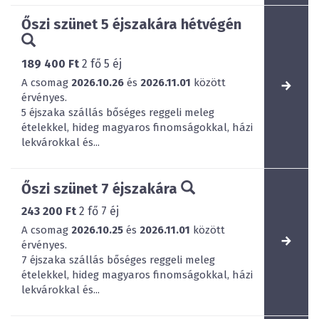
Őszi szünet 5 éjszakára hétvégén
189 400 Ft
2
fő
5
éj
A csomag
2026.10.26
és
2026.11.01
között
érvényes.
5 éjszaka szállás bőséges reggeli meleg
ételekkel, hideg magyaros finomságokkal, házi
lekvárokkal és...
Őszi szünet 7 éjszakára
243 200 Ft
2
fő
7
éj
A csomag
2026.10.25
és
2026.11.01
között
érvényes.
7 éjszaka szállás bőséges reggeli meleg
ételekkel, hideg magyaros finomságokkal, házi
lekvárokkal és...