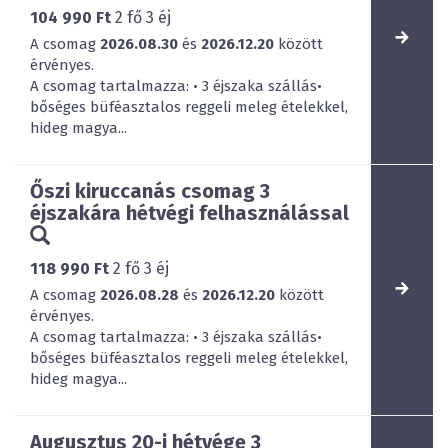
104 990 Ft
2
fő
3
éj
A csomag
2026.08.30
és
2026.12.20
között
érvényes.
A csomag tartalmazza: • 3 éjszaka szállás•
bőséges büféasztalos reggeli meleg ételekkel,
hideg magya...
Őszi kiruccanás csomag 3
éjszakára hétvégi felhasználással
118 990 Ft
2
fő
3
éj
A csomag
2026.08.28
és
2026.12.20
között
érvényes.
A csomag tartalmazza: • 3 éjszaka szállás•
bőséges büféasztalos reggeli meleg ételekkel,
hideg magya...
Augusztus 20-i hétvége 3