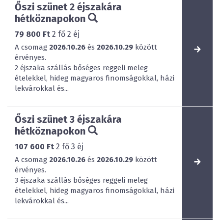
Őszi szünet 2 éjszakára
hétköznapokon
79 800 Ft
2
fő
2
éj
A csomag
2026.10.26
és
2026.10.29
között
érvényes.
2 éjszaka szállás bőséges reggeli meleg
ételekkel, hideg magyaros finomságokkal, házi
lekvárokkal és...
Őszi szünet 3 éjszakára
hétköznapokon
107 600 Ft
2
fő
3
éj
A csomag
2026.10.26
és
2026.10.29
között
érvényes.
3 éjszaka szállás bőséges reggeli meleg
ételekkel, hideg magyaros finomságokkal, házi
lekvárokkal és...