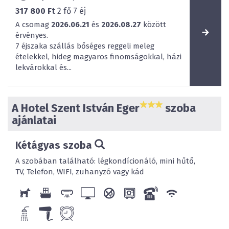
317 800 Ft
2
fő
7
éj
A csomag
2026.06.21
és
2026.08.27
között
érvényes.
7 éjszaka szállás bőséges reggeli meleg
ételekkel, hideg magyaros finomságokkal, házi
lekvárokkal és...
A Hotel Szent István Eger
szoba
ajánlatai
Kétágyas szoba
A szobában található: légkondícionáló, mini hűtő,
TV, Telefon, WIFI, zuhanyzó vagy kád