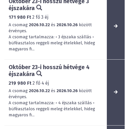
Október 23-i hosszú hétvége 3
éjszakára
171 980 Ft
2
fő
3
éj
A csomag
2026.10.22
és
2026.10.26
között
érvényes.
A csomag tartalmazza: • 3 éjszaka szállás •
büféasztalos reggeli meleg ételekkel, hideg
magyaros fi...
Október 23-i hosszú hétvége 4
éjszakára
219 980 Ft
2
fő
4
éj
A csomag
2026.10.22
és
2026.10.26
között
érvényes.
A csomag tartalmazza: • 4 éjszaka szállás •
büféasztalos reggeli meleg ételekkel, hideg
magyaros fi...