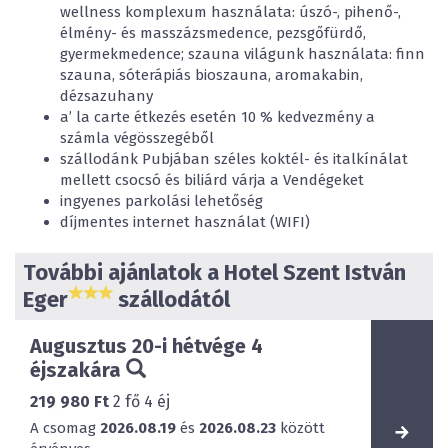
wellness komplexum használata: úszó-, pihenő-,
élmény- és masszázsmedence, pezsgőfürdő,
gyermekmedence; szauna világunk használata: finn
szauna, sóterápiás bioszauna, aromakabin,
dézsazuhany
a’ la carte étkezés esetén 10 % kedvezmény a
számla végösszegéből
szállodánk Pubjában széles koktél- és italkínálat
mellett csocsó és biliárd várja a Vendégeket
ingyenes parkolási lehetőség
díjmentes internet használat (WIFI)
További ajánlatok a Hotel Szent István
Eger
szállodától
Augusztus 20-i hétvége 4
éjszakára
219 980 Ft
2
fő
4
éj
A csomag
2026.08.19
és
2026.08.23
között