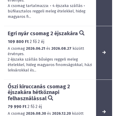
érvényes.
A csomag tartalmazza: • 4 éjszaka szállás •
büféasztalos reggeli meleg ételekkel, hideg
magyaros fi...
Egri nyár csomag 2 éjszakára
109 800 Ft
2
fő
2
éj
A csomag
2026.06.21
és
2026.08.27
között
érvényes.
2 éjszaka szállás bőséges reggeli meleg
ételekkel, hideg magyaros finomságokkal, házi
lekvárokkal és...
Őszi kiruccanás csomag 2
éjszakára hétköznapi
felhasználással
79 990 Ft
2
fő
2
éj
A csomag
2026.08.30
és
2026.12.20
között