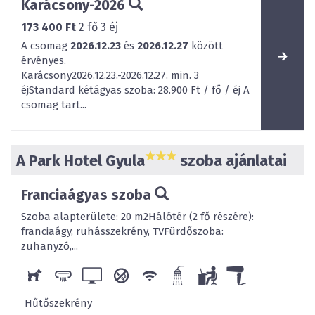
Karácsony-2026
173 400 Ft
2
fő
3
éj
A csomag
2026.12.23
és
2026.12.27
között
érvényes.
Karácsony2026.12.23.-2026.12.27. min. 3
éjStandard kétágyas szoba: 28.900 Ft / fő / éj A
csomag tart...
A Park Hotel Gyula
szoba ajánlatai
Franciaágyas szoba
Szoba alapterülete: 20 m2Hálótér (2 fő részére):
franciaágy, ruhásszekrény, TVFürdőszoba:
zuhanyzó,...
Hűtőszekrény