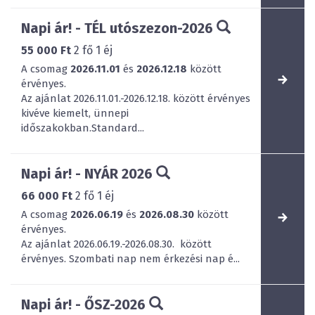
Napi ár! - TÉL utószezon-2026
55 000 Ft
2
fő
1
éj
A csomag
2026.11.01
és
2026.12.18
között
érvényes.
Az ajánlat 2026.11.01.-2026.12.18. között érvényes
kivéve kiemelt, ünnepi
időszakokban.Standard...
Napi ár! - NYÁR 2026
66 000 Ft
2
fő
1
éj
A csomag
2026.06.19
és
2026.08.30
között
érvényes.
Az ajánlat 2026.06.19.-2026.08.30. között
érvényes. Szombati nap nem érkezési nap é...
Napi ár! - ŐSZ-2026