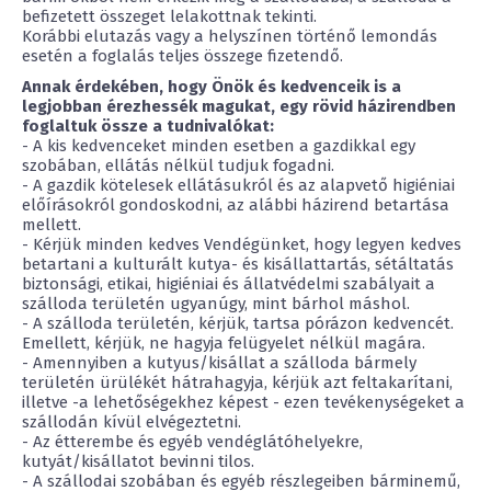
befizetett összeget lelakottnak tekinti.
Korábbi elutazás vagy a helyszínen történő lemondás
esetén a foglalás teljes összege fizetendő.
Annak érdekében, hogy Önök és kedvenceik is a
legjobban érezhessék magukat, egy rövid házirendben
foglaltuk össze a tudnivalókat:
- A kis kedvenceket minden esetben a gazdikkal egy
szobában, ellátás nélkül tudjuk fogadni.
- A gazdik kötelesek ellátásukról és az alapvető higiéniai
előírásokról gondoskodni, az alábbi házirend betartása
mellett.
- Kérjük minden kedves Vendégünket, hogy legyen kedves
betartani a kulturált kutya- és kisállattartás, sétáltatás
biztonsági, etikai, higiéniai és állatvédelmi szabályait a
szálloda területén ugyanúgy, mint bárhol máshol.
- A szálloda területén, kérjük, tartsa pórázon kedvencét.
Emellett, kérjük, ne hagyja felügyelet nélkül magára.
- Amennyiben a kutyus/kisállat a szálloda bármely
területén ürülékét hátrahagyja, kérjük azt feltakarítani,
illetve -a lehetőségekhez képest - ezen tevékenységeket a
szállodán kívül elvégeztetni.
- Az étterembe és egyéb vendéglátóhelyekre,
kutyát/kisállatot bevinni tilos.
- A szállodai szobában és egyéb részlegeiben bárminemű,