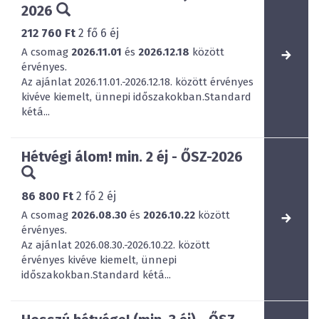
2026
212 760 Ft
2
fő
6
éj
A csomag
2026.11.01
és
2026.12.18
között
érvényes.
Az ajánlat 2026.11.01.-2026.12.18. között érvényes
kivéve kiemelt, ünnepi időszakokban.Standard
kétá...
Hétvégi álom! min. 2 éj - ŐSZ-2026
86 800 Ft
2
fő
2
éj
A csomag
2026.08.30
és
2026.10.22
között
érvényes.
Az ajánlat 2026.08.30.-2026.10.22. között
érvényes kivéve kiemelt, ünnepi
időszakokban.Standard kétá...