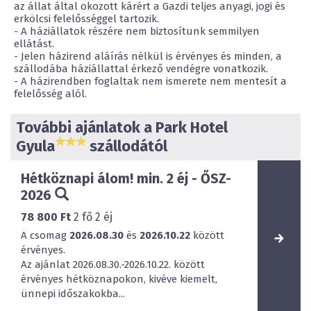
az állat által okozott kárért a Gazdi teljes anyagi, jogi és
erkölcsi felelősséggel tartozik.
- A háziállatok részére nem biztosítunk semmilyen
ellátást.
- Jelen házirend aláírás nélkül is érvényes és minden, a
szállodába háziállattal érkező vendégre vonatkozik.
- A házirendben foglaltak nem ismerete nem mentesít a
felelősség alól.
További ajánlatok a Park Hotel
Gyula
szállodától
Hétköznapi álom! min. 2 éj - ŐSZ-
2026
78 800 Ft
2
fő
2
éj
A csomag
2026.08.30
és
2026.10.22
között
érvényes.
Az ajánlat 2026.08.30.-2026.10.22. között
érvényes hétköznapokon, kivéve kiemelt,
ünnepi időszakokba...