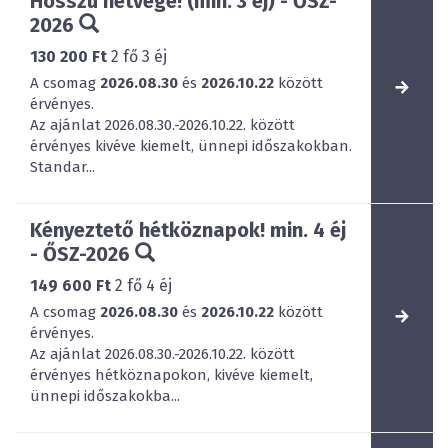
Hosszú hétvége! (min. 3 éj) - ŐSZ-
2026
130 200 Ft
2
fő
3
éj
A csomag
2026.08.30
és
2026.10.22
között
érvényes.
Az ajánlat 2026.08.30.-2026.10.22. között
érvényes kivéve kiemelt, ünnepi időszakokban.
Standar...
Kényeztető hétköznapok! min. 4 éj
- ŐSZ-2026
149 600 Ft
2
fő
4
éj
A csomag
2026.08.30
és
2026.10.22
között
érvényes.
Az ajánlat 2026.08.30.-2026.10.22. között
érvényes hétköznapokon, kivéve kiemelt,
ünnepi időszakokba...