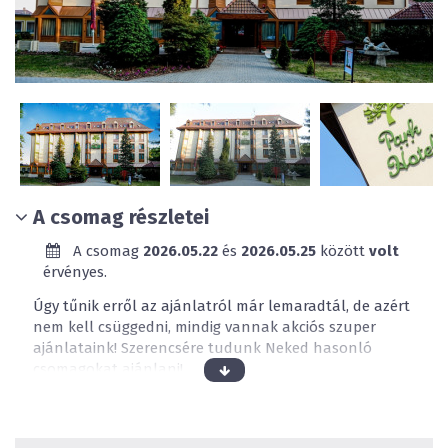
A csomag részletei
A csomag
2026.05.22
és
2026.05.25
között
volt
érvényes.
Úgy tűnik erről az ajánlatról már lemaradtál, de azért
nem kell csüggedni, mindig vannak akciós szuper
ajánlataink! Szerencsére tudunk Neked hasonló
csomagokat ajánlani!