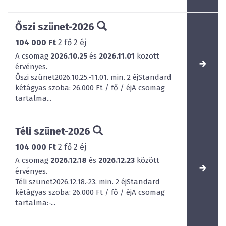
Őszi szünet-2026
104 000 Ft
2
fő
2
éj
A csomag
2026.10.25
és
2026.11.01
között
érvényes.
Őszi szünet2026.10.25.-11.01. min. 2 éjStandard
kétágyas szoba: 26.000 Ft / fő / éjA csomag
tartalma...
Téli szünet-2026
104 000 Ft
2
fő
2
éj
A csomag
2026.12.18
és
2026.12.23
között
érvényes.
Téli szünet2026.12.18.-23. min. 2 éjStandard
kétágyas szoba: 26.000 Ft / fő / éjA csomag
tartalma:-...