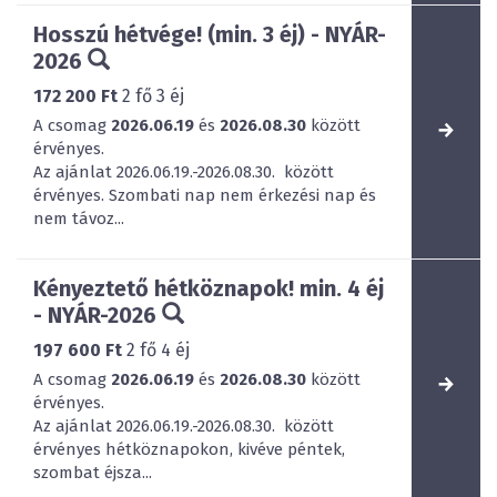
Hosszú hétvége! (min. 3 éj) - NYÁR-
2026
172 200 Ft
2
fő
3
éj
A csomag
2026.06.19
és
2026.08.30
között
érvényes.
Az ajánlat 2026.06.19.-2026.08.30. között
érvényes. Szombati nap nem érkezési nap és
nem távoz...
Kényeztető hétköznapok! min. 4 éj
- NYÁR-2026
197 600 Ft
2
fő
4
éj
A csomag
2026.06.19
és
2026.08.30
között
érvényes.
Az ajánlat 2026.06.19.-2026.08.30. között
érvényes hétköznapokon, kivéve péntek,
szombat éjsza...