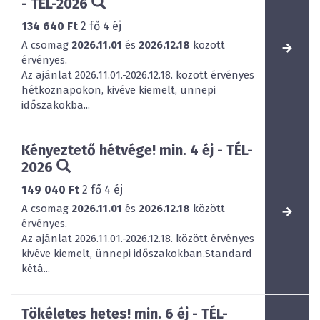
- TÉL-2026
134 640 Ft
2
fő
4
éj
A csomag
2026.11.01
és
2026.12.18
között
érvényes.
Az ajánlat 2026.11.01.-2026.12.18. között érvényes
hétköznapokon, kivéve kiemelt, ünnepi
időszakokba...
Kényeztető hétvége! min. 4 éj - TÉL-
2026
149 040 Ft
2
fő
4
éj
A csomag
2026.11.01
és
2026.12.18
között
érvényes.
Az ajánlat 2026.11.01.-2026.12.18. között érvényes
kivéve kiemelt, ünnepi időszakokban.Standard
kétá...
Tökéletes hetes! min. 6 éj - TÉL-