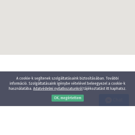
A cookie-k segítenek szolgáltatásaink biztosításában. További
információ. Szolgáltatásaink igénybe vételével beleegyezel a cookie-k
használatába.
Adatvédelmi nyilatkozatunkról
tájékoztatást itt kaphatsz.
OK, megértettem
Chat
Wellness
Gyógyfürdő
Gyerekbarát
Vízparti szállodák
Élményfürdő közelében
Állatbarát
Adatvédelmi nyilatkozat