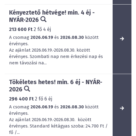
Kényeztető hétvége! min. 4 éj -
NYÁR-2026
213 600 Ft
2
fő
4
éj
A csomag
2026.06.19
és
2026.08.30
között
érvényes.
Az ajánlat 2026.06.19.-2026.08.30. között
érvényes. Szombati nap nem érkezési nap és
nem távozási na...
Tökéletes hetes! min. 6 éj - NYÁR-
2026
296 400 Ft
2
fő
6
éj
A csomag
2026.06.19
és
2026.08.30
között
érvényes.
Az ajánlat 2026.06.19.-2026.08.30. között
érvényes. Standard kétágyas szoba: 24.700 Ft /
fő /...