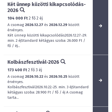
Két ünnep közötti kikapcsolódás-
2026
104 000 Ft
2
fő
2
éj
A csomag
2026.12.27
és
2026.12.29
között
érvényes.
Két ünnep közötti kikapcsolódás2026.12.27.-29.
min. 2 éjStandard kétágyas szoba: 26.000 Ft /
fő / éj...
Kolbászfesztivál-2026
173 400 Ft
2
fő
3
éj
A csomag
2026.10.22
és
2026.10.25
között
érvényes.
Kolbászfesztivál2026.10.22.-25. min. 3 éjStandard
kétágyas szoba: 28.900 Ft / fő / éj A csomag
tarta...