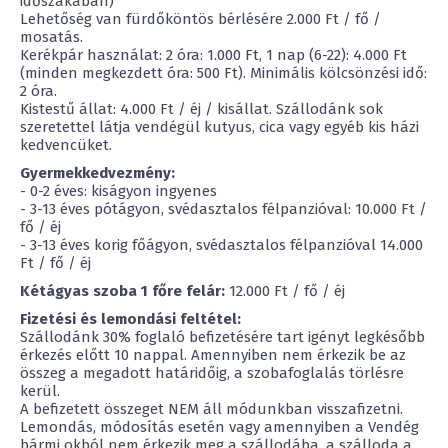
időszakában)
Lehetőség van fürdőköntös bérlésére 2.000 Ft / fő /
mosatás.
Kerékpár használat: 2 óra: 1.000 Ft, 1 nap (6-22): 4.000 Ft
(minden megkezdett óra: 500 Ft). Minimális kölcsönzési idő:
2 óra.
Kistestű állat: 4.000 Ft / éj / kisállat. Szállodánk sok
szeretettel látja vendégül kutyus, cica vagy egyéb kis házi
kedvencüket.
Gyermekkedvezmény:
- 0-2 éves: kiságyon ingyenes
- 3-13 éves pótágyon, svédasztalos félpanzióval: 10.000 Ft /
fő / éj
- 3-13 éves korig főágyon, svédasztalos félpanzióval 14.000
Ft / fő / éj
Kétágyas szoba 1 főre felár:
12.000 Ft / fő / éj
Fizetési és lemondási feltétel:
Szállodánk 30% foglaló befizetésére tart igényt legkésőbb
érkezés előtt 10 nappal. Amennyiben nem érkezik be az
összeg a megadott határidőig, a szobafoglalás törlésre
kerül.
A befizetett összeget NEM áll módunkban visszafizetni.
Lemondás, módosítás esetén vagy amennyiben a Vendég
bármi okból nem érkezik meg a szállodába, a szálloda a