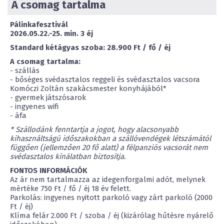
A csomag tartalma
Pálinkafesztivál
2026.05.22.-25
. min. 3 éj
Standard kétágyas szoba: 28.900 Ft / fő / éj
A csomag tartalma:
- szállás
- bőséges svédasztalos reggeli és svédasztalos vacsora
Komóczi Zoltán szakácsmester konyhájából*
- gyermek játszósarok
- ingyenes wifi
- áfa
* Szállodánk fenntartja a jogot, hogy alacsonyabb
kihasználtságú időszakokban a szállóvendégek létszámától
függően (jellemzően 20 fő alatt) a félpanziós vacsorát nem
svédasztalos kínálatban biztosítja.
FONTOS INFORMÁCIÓK
Az ár nem tartalmazza az idegenforgalmi adót, melynek
mértéke 750 Ft / fő / éj 18 év felett.
Parkolás: ingyenes nyitott parkoló vagy zárt parkoló (2000
Ft / éj)
Klíma felár 2.000 Ft / szoba / éj (kizárólag hűtésre nyárelő