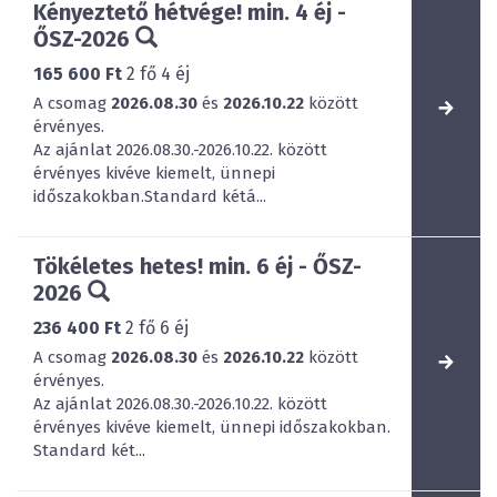
Kényeztető hétvége! min. 4 éj -
ŐSZ-2026
165 600 Ft
2
fő
4
éj
A csomag
2026.08.30
és
2026.10.22
között
érvényes.
Az ajánlat 2026.08.30.-2026.10.22. között
érvényes kivéve kiemelt, ünnepi
időszakokban.Standard kétá...
Tökéletes hetes! min. 6 éj - ŐSZ-
2026
236 400 Ft
2
fő
6
éj
A csomag
2026.08.30
és
2026.10.22
között
érvényes.
Az ajánlat 2026.08.30.-2026.10.22. között
érvényes kivéve kiemelt, ünnepi időszakokban.
Standard két...