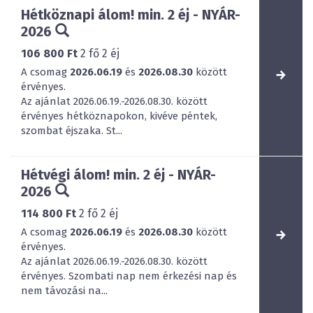
Hétköznapi álom! min. 2 éj - NYÁR-
2026
106 800 Ft
2
fő
2
éj
A csomag
2026.06.19
és
2026.08.30
között
érvényes.
Az ajánlat 2026.06.19.-2026.08.30. között
érvényes hétköznapokon, kivéve péntek,
szombat éjszaka. St...
Hétvégi álom! min. 2 éj - NYÁR-
2026
114 800 Ft
2
fő
2
éj
A csomag
2026.06.19
és
2026.08.30
között
érvényes.
Az ajánlat 2026.06.19.-2026.08.30. között
érvényes. Szombati nap nem érkezési nap és
nem távozási na...