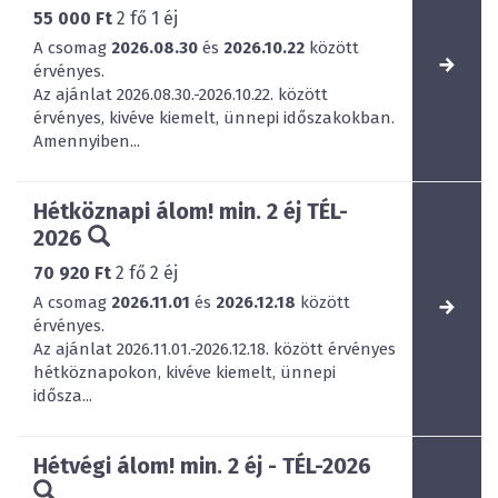
55 000 Ft
2
fő
1
éj
A csomag
2026.08.30
és
2026.10.22
között
érvényes.
Az ajánlat 2026.08.30.-2026.10.22. között
érvényes, kivéve kiemelt, ünnepi időszakokban.
Amennyiben...
Hétköznapi álom! min. 2 éj TÉL-
2026
70 920 Ft
2
fő
2
éj
A csomag
2026.11.01
és
2026.12.18
között
érvényes.
Az ajánlat 2026.11.01.-2026.12.18. között érvényes
hétköznapokon, kivéve kiemelt, ünnepi
idősza...
Hétvégi álom! min. 2 éj - TÉL-2026