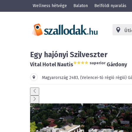
Wellness hétvége
Balaton
Belföldi nyaralás
Egy hajónyi Szilveszter
superior
Vital Hotel Nautis
Gárdony
Magyarország
2483
,
(Velencei-tó régió régió)
G