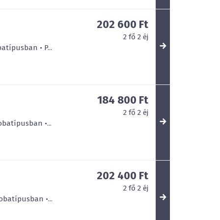
202 600 Ft
2
fő
2
éj
atípusban • P...
184 800 Ft
2
fő
2
éj
obatípusban •...
202 400 Ft
2
fő
2
éj
obatípusban •...