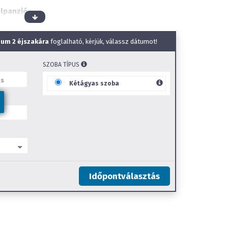
élpanzió
igyelés
lben
um 2 éjszakára
foglalható, kérjük, válassz dátumot!
SZOBA TÍPUS
elben
Kétágyas szoba
ce
ce
e
hely
Időpontválasztás
s