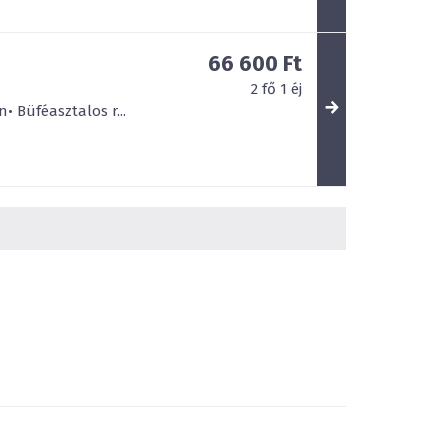
66 600 Ft
2
fő
1
éj
• Büféasztalos r...