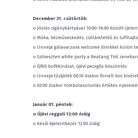
December 31. csütörtök:
o Jóslás cigánykártyával 10:00-16:00 között (jele
o Móka, kézműveskedés, csillámtetkó és lufihajto
o Ünnepi gálavacsora welcome drinkkel külön 
o Szilveszteri white party a Beatang Trió zenekar
o Éjféli büfékínálat, újévi pezsgős köszöntés
o Ünnepi tűzijáték 00:10 órakor forralt bor kísére
o 02:00 órakor tombolasorsolás értékes nyerem
Január 01. péntek:
o Újévi reggeli 12:00 óráig
o Késői kijelentkezés 12:00 óráig