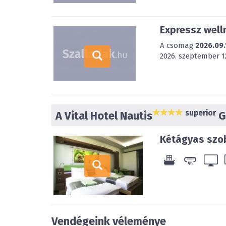
Expressz well
A csomag
2026.09.
2026. szeptember 12
superior
A Vital Hotel Nautis
G
Kétágyas szo
Vendégeink véleménye