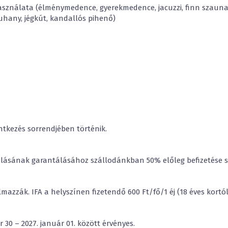
használata (élménymedence, gyerekmedence, jacuzzi, finn szauna,
hany, jégkút, kandallós pihenő)
ntkezés sorrendjében történik.
glalásának garantálásához szállodánkban 50% előleg befizetése 
mazzák. IFA a helyszínen fizetendő 600 Ft/fő/1 éj (18 éves kortól
30 – 2027. január 01. között érvényes.