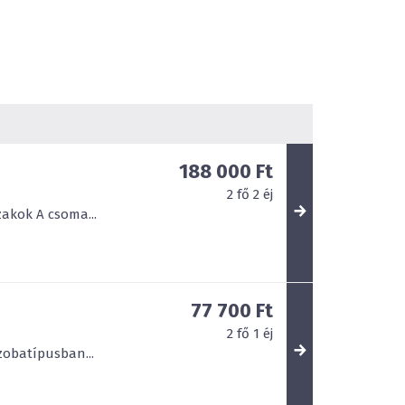
188 000 Ft
2
fő
2
éj
zakok A csoma...
77 700 Ft
2
fő
1
éj
szobatípusban...