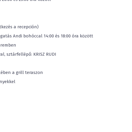
ntkezés a recepción)
gatás Andi bohóccal 14:00 és 18:00 óra között
teremben
ral, sztárfellépő: KRISZ RUDI
tében a grill teraszon
ényekkel