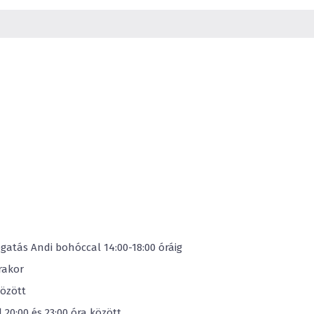
Kétágyas szoba
0
-tól
5,99
éves korig
6
-tól
11,99
éves kori
gatás Andi bohóccal 14:00-18:00 óráig
rakor
között
 20:00 és 23:00 óra között