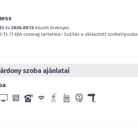
ness
12
és
2026.09.13
között érvényes.
-13. (1 éj)A csomag tartalma:• Szállás a választott szobatípusban
árdony szoba ajánlatai
ba