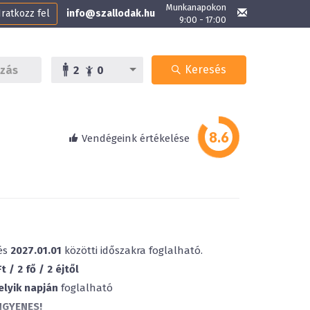
Munkanapokon
Iratkozz fel
info@szallodak.hu
9:00 - 17:00
Keresés
2
0
Vendégeink értékelése
és
2027.01.01
közötti időszakra foglalható.
 / 2 fő / 2 éjtől
elyik napján
foglalható
NGYENES!