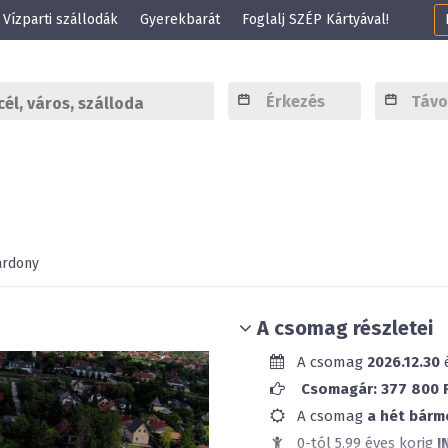
Vízparti szállodák
Gyerekbarát
Foglalj SZÉP Kártyával!
árdony
A csomag részletei
A csomag
2026.12.30
Csomagár: 377 800 Ft
A csomag
a hét bárm
0-tól 5,99 éves korig
I