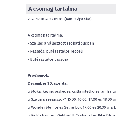
A csomag tartalma
2026.12.30-2027.01.01. (min. 2 éjszaka)
A csomag tartalma:
• Szállás a választott szobatípusban
• Pezsgős, büféasztalos reggeli
• Büféasztalos vacsora
Programok:
December 30. szerda:
o Móka, kézműveskedés, csillámtetkó és lufihajto
o Szauna szeánszok* 15:00, 16:00, 17:00 és 18:00 ó
o Wonder Memories Selfie box 17:00 és 20:30 óra 
o Retro házibuli Gebhardt Csabával és Pike DJ-vel