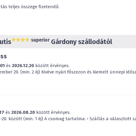
tás teljes összege fizetendő.
superior
utis
Gárdony szállodától
ess
.01
és
2026.12.20
között érvényes.
cember 20. (min. 2 éj) Kivéve nyári főszezon és kiemelt ünnepi idős
17
és
2026.08.20
között érvényes.
20. között (min. 1 éj) A csomag tartalma: • Szállás a választott 