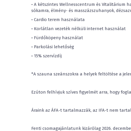
• A kétszintes Wellnesscentrum és Vitalitárium 
sókamra, élmény- és masszázszuhanyok, dézsazu
• Cardio terem használata
• Korlátlan vezeték nélküli internet használat
• Fürdőköpeny használat
• Parkolási lehetőség
• 15% szervízdíj
*A szauna szeánszokra a helyek feltöltése a jele
Ezúton felhívjuk szíves figyelmét arra, hogy fo
Áraink az ÁFA-t tartalmazzák, az IFA-t nem tartal
Fenti csomagajánlatunk kizárólag 2026. december 