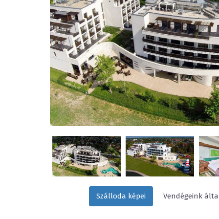
Szálloda képei
Vendégeink által