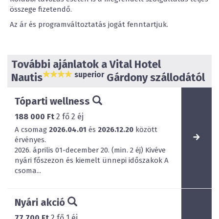
összege fizetendő.
Az ár és programváltoztatás jogát fenntartjuk.
További ajánlatok a Vital Hotel
superior
Nautis
Gárdony szállodától
Tóparti wellness
188 000 Ft
2
fő
2
éj
A csomag
2026.04.01
és
2026.12.20
között
érvényes.
2026. április 01-december 20. (min. 2 éj) Kivéve
nyári főszezon és kiemelt ünnepi időszakok A
csoma...
Nyári akció
77 700 Ft
2
fő
1
éj