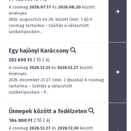
A csomag
2026.07.17
és
2026.08.20
között
érvényes.
2026. augusztus 04-20. között (min. 1 éj) A
csomag tartalma: • Szállás a választott
szobatípusban...
Egy hajónyi Karácsony
202 600 Ft
2
fő
2
éj
A csomag
2026.12.23
és
2026.12.27
között
érvényes.
2026. december 23-27. (min. 2 éjszaka) A csomag
tartalma: • Szállás a választott
szobatípusban • P...
Ünnepek között a fedélzeten
184 800 Ft
2
fő
2
éj
A csomag
2026.12.27
és
2026.12.30
között