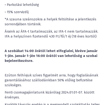
• Parkolási lehetőség
• 15% szervizdíj
*A szauna szeánszokra a helyek feltöltése a jelentkezés
sorrendjében történik.
Áraink az ÁFA-t tartalmazzák, az IFA-t nem tartalmazzák.
IFA a helyszínen fizetendő 430 Ft/fő/1 éj (18 éves kortól)
A szobákat 14:00 órától lehet elfoglalni, kivéve január
1-jén. Január 1-jén 16:00 órától van lehetőség a szobai
bejelentkezésre.
Ezúton felhívjuk szíves figyelmét arra, hogy foglalásának
garantálásához szállodánkban 50% előleg befizetése
szükséges.
Fenti csomagajánlatunk kizárólag 2024.01.01-07. között
érvényes.
Korábbi távozás esetén is a megrendelt szolgáltatás teljes