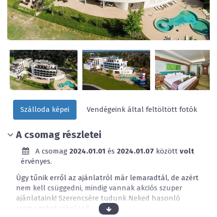
Szálloda képei
Vendégeink által feltöltött fotók
A csomag részletei
A csomag
2024.01.01
és
2024.01.07
között
volt
érvényes.
Úgy tűnik erről az ajánlatról már lemaradtál, de azért
nem kell csüggedni, mindig vannak akciós szuper
ajánlataink! Szerencsére tudunk Neked hasonló
csomagokat ajánlani!