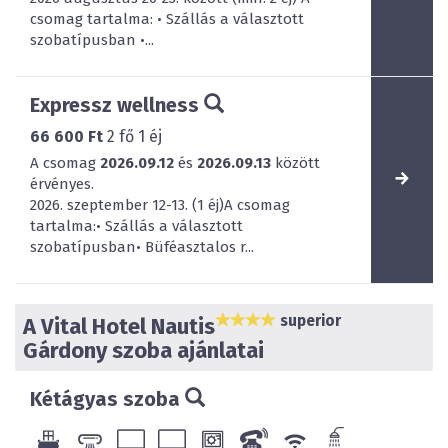
csomag tartalma: • Szállás a választott
szobatípusban •...
Expressz wellness
66 600 Ft
2
fő
1
éj
A csomag
2026.09.12
és
2026.09.13
között
érvényes.
2026. szeptember 12-13. (1 éj)A csomag
tartalma:• Szállás a választott
szobatípusban• Büféasztalos r...
superior
A Vital Hotel Nautis
Gárdony szoba ajánlatai
Kétágyas szoba