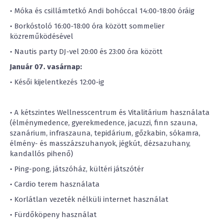
• Móka és csillámtetkó Andi bohóccal 14:00-18:00 óráig
• Borkóstoló 16:00-18:00 óra között sommelier
közreműködésével
• Nautis party DJ-vel 20:00 és 23:00 óra között
Január 07. vasárnap:
• Késői kijelentkezés 12:00-ig
• A kétszintes Wellnesscentrum és Vitalitárium használata
(élménymedence, gyerekmedence, jacuzzi, finn szauna,
szanárium, infraszauna, tepidárium, gőzkabin, sókamra,
élmény- és masszázszuhanyok, jégkút, dézsazuhany,
kandallós pihenő)
• Ping-pong, játszóház, kültéri játszótér
• Cardio terem használata
• Korlátlan vezeték nélküli internet használat
• Fürdőköpeny használat