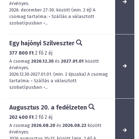
érvényes.
2026. december 27-30. között (min. 2 éj) A
csomag tartalma: • Szállás a választott
szobatípusban •...
Egy hajónyi Szilveszter
377 800 Ft
2
fő
2
éj
A csomag
2026.12.30
és
2027.01.01
között
érvényes.
2026.12.30-2027.01.01. (min. 2 éjszaka) A csomag
tartalma: • Szállás a választott
szobatípusban •...
Augusztus 20. a fedélzeten
202 400 Ft
2
fő
2
éj
A csomag
2026.08.20
és
2026.08.23
között
érvényes.
2026 augusztus 20-23. között (min. 2 éj) A