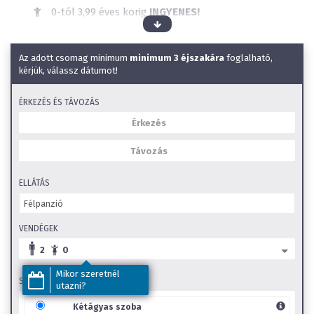
0-tól 3,99 éves korig
INGYENES!
Elérhető ellátások:
Félpanzió
Étel allergiákra való figyelés
Az adott csomag minimum
minimum 3 éjszakára
foglalható,
Wellness szálloda
kérjük, válassz dátumot!
Állatbarát
ÉRKEZÉS ÉS TÁVOZÁS
Kültéri úszómedence
Wifi
Kültéri gyerekmedence
Beltéri élménymedence
Beltéri gyerekmedence
ELLÁTÁS
Szauna
SZéP Kártya elfogadóhely
VENDÉGEK
Családi szobák
2
0
Mikor szeretnél
SZOBA TÍPUS
Gyerekkedvezmények:
utazni?
Kétágyas szoba
Kétágyas szoba