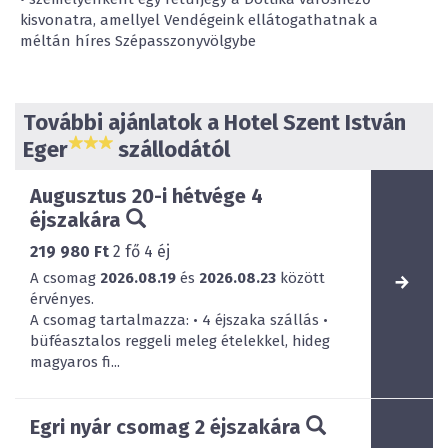
kisvonatra, amellyel Vendégeink ellátogathatnak a
méltán híres Szépasszonyvölgybe
További ajánlatok a Hotel Szent István
Eger
szállodától
Augusztus 20-i hétvége 4
éjszakára
219 980 Ft
2
fő
4
éj
A csomag
2026.08.19
és
2026.08.23
között
érvényes.
A csomag tartalmazza: • 4 éjszaka szállás •
büféasztalos reggeli meleg ételekkel, hideg
magyaros fi...
Egri nyár csomag 2 éjszakára