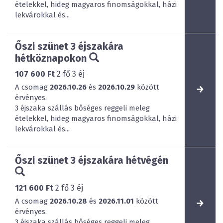
ételekkel, hideg magyaros finomságokkal, házi
lekvárokkal és...
Őszi szünet 3 éjszakára
hétköznapokon
107 600 Ft
2
fő
3
éj
A csomag
2026.10.26
és
2026.10.29
között
érvényes.
3 éjszaka szállás bőséges reggeli meleg
ételekkel, hideg magyaros finomságokkal, házi
lekvárokkal és...
Őszi szünet 3 éjszakára hétvégén
121 600 Ft
2
fő
3
éj
A csomag
2026.10.28
és
2026.11.01
között
érvényes.
3 éjszaka szállás bőséges reggeli meleg