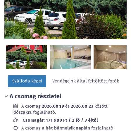
Szálloda képei
Vendégeink által feltöltött fotók
A csomag részletei
A csomag
2026.08.19
és
2026.08.23
közötti
időszakra foglalható.
Csomagár: 171 980 Ft / 2 fő / 3 éjtől
A csomag
a hét bármelyik napján
foglalható