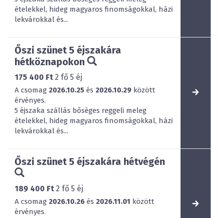
ételekkel, hideg magyaros finomságokkal, házi
lekvárokkal és...
Őszi szünet 5 éjszakára
hétköznapokon
175 400 Ft
2
fő
5
éj
A csomag
2026.10.25
és
2026.10.29
között
érvényes.
5 éjszaka szállás bőséges reggeli meleg
ételekkel, hideg magyaros finomságokkal, házi
lekvárokkal és...
Őszi szünet 5 éjszakára hétvégén
189 400 Ft
2
fő
5
éj
A csomag
2026.10.26
és
2026.11.01
között
érvényes.