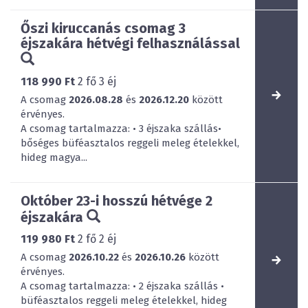
Őszi kiruccanás csomag 3
éjszakára hétvégi felhasználással
118 990 Ft
2
fő
3
éj
A csomag
2026.08.28
és
2026.12.20
között
érvényes.
A csomag tartalmazza: • 3 éjszaka szállás•
bőséges büféasztalos reggeli meleg ételekkel,
hideg magya...
Október 23-i hosszú hétvége 2
éjszakára
119 980 Ft
2
fő
2
éj
A csomag
2026.10.22
és
2026.10.26
között
érvényes.
A csomag tartalmazza: • 2 éjszaka szállás •
büféasztalos reggeli meleg ételekkel, hideg