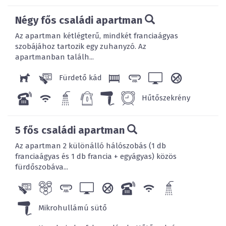
Négy fős családi apartman
Az apartman kétlégterű, mindkét franciaágyas
szobájához tartozik egy zuhanyzó. Az
apartmanban találh...
Fürdető kád
Hűtőszekrény
5 fős családi apartman
Az apartman 2 különálló hálószobás (1 db
franciaágyas és 1 db francia + egyágyas) közös
fürdőszobáva...
Mikrohullámú sütő