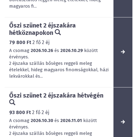
magyaros fi...
Őszi szünet 2 éjszakára
hétköznapokon
79 800 Ft
2
fő
2
éj
A csomag
2026.10.26
és
2026.10.29
között
érvényes.
2 éjszaka szállás bőséges reggeli meleg
ételekkel, hideg magyaros finomságokkal, házi
lekvárokkal és...
Őszi szünet 2 éjszakára hétvégén
93 800 Ft
2
fő
2
éj
A csomag
2026.10.30
és
2026.11.01
között
érvényes.
2 éjszaka szállás bőséges reggeli meleg