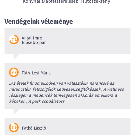
Konyhai alapfelszerelések
Hűtőszekrény
Vendégeink véleménye
Antal Imre
Idősebb pár
Tóth-Lesi Mária
„
Az ételek finomak,bőven van választék.A narancslé az
narancslé!A felszolgálók kedvesek,segítőkészek., A wellness
részlegen a medencék ténylegesen akkorák amekkora a
képeken., A park csodálatos!
”
Patkó László