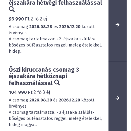
éjszakára hétvégi felhasználással
93 990 Ft
2
fő
2
éj
A csomag
2026.08.28
és
2026.12.20
között
érvényes.
A csomag tartalmazza: • 2 éjszaka szállás•
bőséges büféasztalos reggeli meleg ételekkel,
hideg...
Őszi kiruccanás csomag 3
éjszakára hétköznapi
felhasználással
104 990 Ft
2
fő
3
éj
A csomag
2026.08.30
és
2026.12.20
között
érvényes.
A csomag tartalmazza: • 3 éjszaka szállás•
bőséges büféasztalos reggeli meleg ételekkel,
hideg magya...