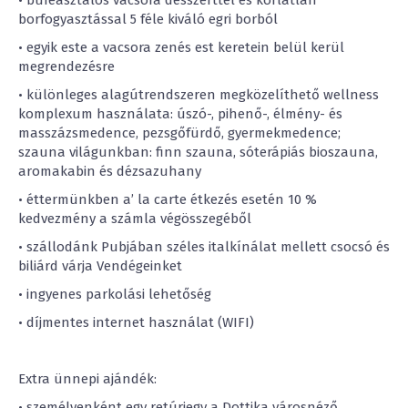
borfogyasztással 5 féle kiváló egri borból
• egyik este a vacsora zenés est keretein belül kerül
megrendezésre
• különleges alagútrendszeren megközelíthető wellness
komplexum használata: úszó-, pihenő-, élmény- és
masszázsmedence, pezsgőfürdő, gyermekmedence;
szauna világunkban: finn szauna, sóterápiás bioszauna,
aromakabin és dézsazuhany
• éttermünkben a’ la carte étkezés esetén 10 %
kedvezmény a számla végösszegéből
• szállodánk Pubjában széles italkínálat mellett csocsó és
biliárd várja Vendégeinket
• ingyenes parkolási lehetőség
• díjmentes internet használat (WIFI)
Extra ünnepi ajándék:
• személyenként egy retúrjegy a Dottika városnéző