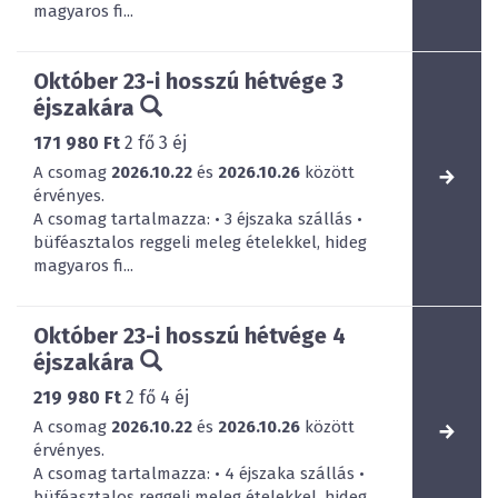
magyaros fi...
Október 23-i hosszú hétvége 3
éjszakára
171 980 Ft
2
fő
3
éj
A csomag
2026.10.22
és
2026.10.26
között
érvényes.
A csomag tartalmazza: • 3 éjszaka szállás •
büféasztalos reggeli meleg ételekkel, hideg
magyaros fi...
Október 23-i hosszú hétvége 4
éjszakára
219 980 Ft
2
fő
4
éj
A csomag
2026.10.22
és
2026.10.26
között
érvényes.
A csomag tartalmazza: • 4 éjszaka szállás •
büféasztalos reggeli meleg ételekkel, hideg