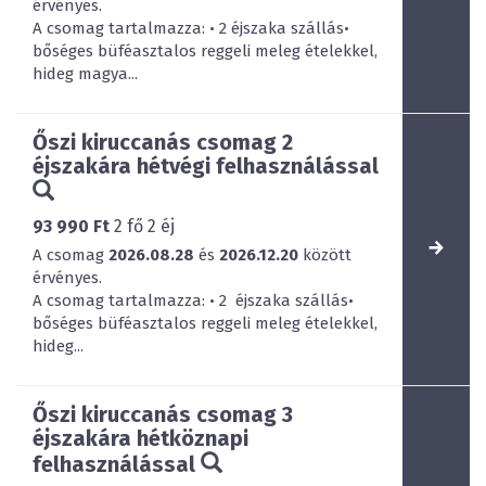
érvényes.
A csomag tartalmazza: • 2 éjszaka szállás•
bőséges büféasztalos reggeli meleg ételekkel,
hideg magya...
Őszi kiruccanás csomag 2
éjszakára hétvégi felhasználással
93 990 Ft
2
fő
2
éj
A csomag
2026.08.28
és
2026.12.20
között
érvényes.
A csomag tartalmazza: • 2 éjszaka szállás•
bőséges büféasztalos reggeli meleg ételekkel,
hideg...
Őszi kiruccanás csomag 3
éjszakára hétköznapi
felhasználással