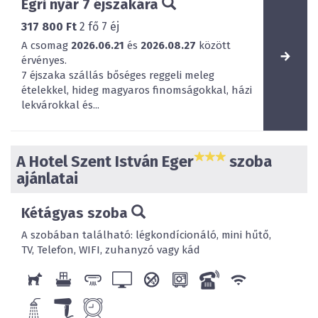
Egri nyár 7 éjszakára
317 800 Ft
2
fő
7
éj
A csomag
2026.06.21
és
2026.08.27
között
érvényes.
7 éjszaka szállás bőséges reggeli meleg
ételekkel, hideg magyaros finomságokkal, házi
lekvárokkal és...
A Hotel Szent István Eger
szoba
ajánlatai
Kétágyas szoba
A szobában található: légkondícionáló, mini hűtő,
TV, Telefon, WIFI, zuhanyzó vagy kád