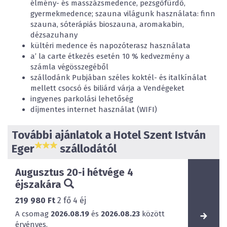
élmény- és masszázsmedence, pezsgőfürdő,
gyermekmedence; szauna világunk használata: finn
szauna, sóterápiás bioszauna, aromakabin,
dézsazuhany
kültéri medence és napozóterasz használata
a’ la carte étkezés esetén 10 % kedvezmény a
számla végösszegéből
szállodánk Pubjában széles koktél- és italkínálat
mellett csocsó és biliárd várja a Vendégeket
ingyenes parkolási lehetőség
díjmentes internet használat (WIFI)
További ajánlatok a Hotel Szent István
Eger
szállodától
Augusztus 20-i hétvége 4
éjszakára
219 980 Ft
2
fő
4
éj
A csomag
2026.08.19
és
2026.08.23
között
érvényes.