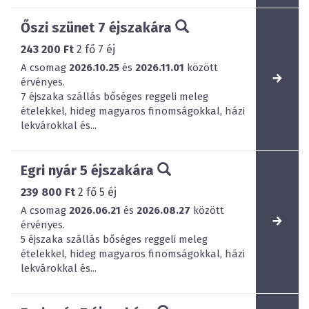
Őszi szünet 7 éjszakára
243 200 Ft
2
fő
7
éj
A csomag
2026.10.25
és
2026.11.01
között
érvényes.
7 éjszaka szállás bőséges reggeli meleg
ételekkel, hideg magyaros finomságokkal, házi
lekvárokkal és...
Egri nyár 5 éjszakára
239 800 Ft
2
fő
5
éj
A csomag
2026.06.21
és
2026.08.27
között
érvényes.
5 éjszaka szállás bőséges reggeli meleg
ételekkel, hideg magyaros finomságokkal, házi
lekvárokkal és...