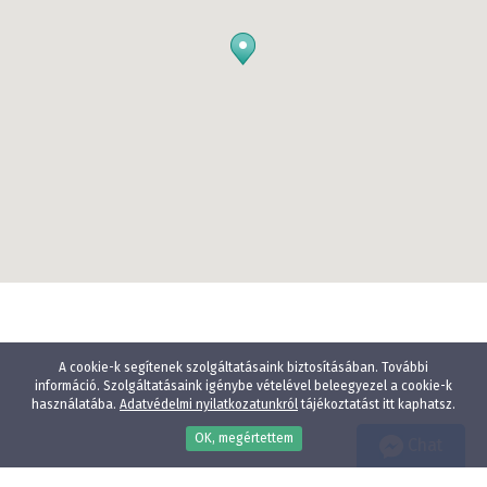
A cookie-k segítenek szolgáltatásaink biztosításában. További
információ. Szolgáltatásaink igénybe vételével beleegyezel a cookie-k
használatába.
Adatvédelmi nyilatkozatunkról
tájékoztatást itt kaphatsz.
OK, megértettem
Chat