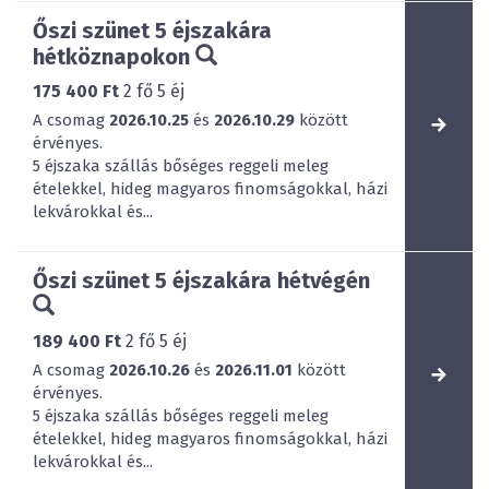
Őszi szünet 5 éjszakára
hétköznapokon
175 400 Ft
2
fő
5
éj
A csomag
2026.10.25
és
2026.10.29
között
érvényes.
5 éjszaka szállás bőséges reggeli meleg
ételekkel, hideg magyaros finomságokkal, házi
lekvárokkal és...
Őszi szünet 5 éjszakára hétvégén
189 400 Ft
2
fő
5
éj
A csomag
2026.10.26
és
2026.11.01
között
érvényes.
5 éjszaka szállás bőséges reggeli meleg
ételekkel, hideg magyaros finomságokkal, házi
lekvárokkal és...