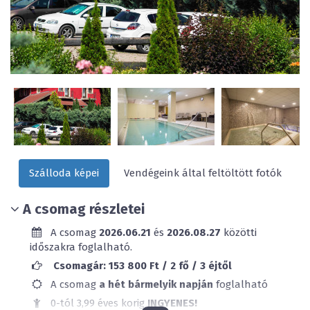
Szálloda képei
Vendégeink által feltöltött fotók
A csomag részletei
A csomag
2026.06.21
és
2026.08.27
közötti
időszakra foglalható.
Csomagár: 153 800 Ft / 2 fő / 3 éjtől
A csomag
a hét bármelyik napján
foglalható
0-tól 3,99 éves korig
INGYENES!