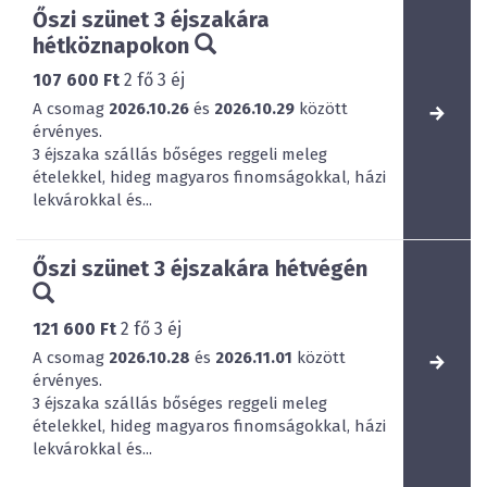
Őszi szünet 3 éjszakára
hétköznapokon
107 600 Ft
2
fő
3
éj
A csomag
2026.10.26
és
2026.10.29
között
érvényes.
3 éjszaka szállás bőséges reggeli meleg
ételekkel, hideg magyaros finomságokkal, házi
lekvárokkal és...
Őszi szünet 3 éjszakára hétvégén
121 600 Ft
2
fő
3
éj
A csomag
2026.10.28
és
2026.11.01
között
érvényes.
3 éjszaka szállás bőséges reggeli meleg
ételekkel, hideg magyaros finomságokkal, házi
lekvárokkal és...