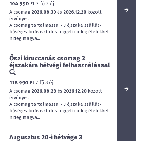
104 990 Ft
2
fő
3
éj
A csomag
2026.08.30
és
2026.12.20
között
érvényes.
A csomag tartalmazza: • 3 éjszaka szállás•
bőséges büféasztalos reggeli meleg ételekkel,
hideg magya...
Őszi kiruccanás csomag 3
éjszakára hétvégi felhasználással
118 990 Ft
2
fő
3
éj
A csomag
2026.08.28
és
2026.12.20
között
érvényes.
A csomag tartalmazza: • 3 éjszaka szállás•
bőséges büféasztalos reggeli meleg ételekkel,
hideg magya...
Augusztus 20-i hétvége 3