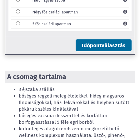
Háromágyas szoba
4
-tól
11,99
éves korig:
53 830 Ft
/ csomag / gyerek
Háromágyas szoba
Négy fős családi apartman
0
-tól
3,99
éves korig:
INGYENES
5 fős családi apartman
4
-tól
11,99
éves korig:
53 830 Ft
/ csomag / gyerek
Négy fős családi apartman
0
-tól
3,99
éves korig:
INGYENES
Időpontválasztás
4
-tól
11,99
éves korig:
53 830 Ft
/ csomag / gyerek
5 fős családi apartman
0
-tól
3,99
éves korig:
INGYENES
A csomag tartalma
4
-tól
11,99
éves korig:
53 830 Ft
/ csomag / gyerek
3 éjszaka szállás
bőséges reggeli meleg ételekkel, hideg magyaros
finomságokkal, házi lekvárokkal és helyben sütött
pékáruk széles kínálatával
bőséges vacsora desszerttel és korlátlan
borfogyasztással 5 féle egri borból
különleges alagútrendszeren megközelíthető
wellness komplexum használata: úszó-, pihenő-,