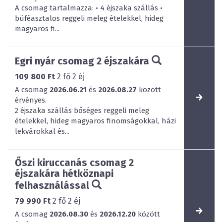
A csomag tartalmazza: • 4 éjszaka szállás •
büféasztalos reggeli meleg ételekkel, hideg
magyaros fi...
Egri nyár csomag 2 éjszakára
109 800 Ft
2
fő
2
éj
A csomag
2026.06.21
és
2026.08.27
között
érvényes.
2 éjszaka szállás bőséges reggeli meleg
ételekkel, hideg magyaros finomságokkal, házi
lekvárokkal és...
Őszi kiruccanás csomag 2
éjszakára hétköznapi
felhasználással
79 990 Ft
2
fő
2
éj
A csomag
2026.08.30
és
2026.12.20
között