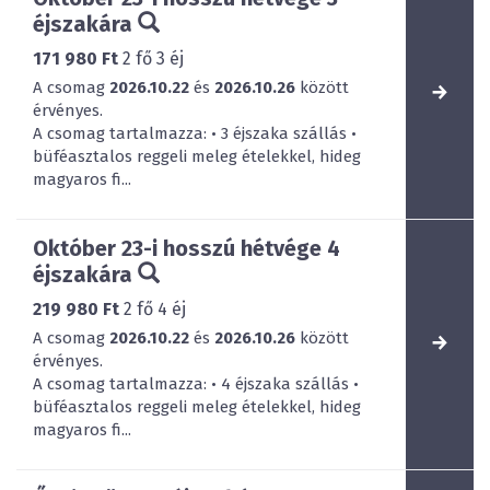
éjszakára
171 980 Ft
2
fő
3
éj
A csomag
2026.10.22
és
2026.10.26
között
érvényes.
A csomag tartalmazza: • 3 éjszaka szállás •
büféasztalos reggeli meleg ételekkel, hideg
magyaros fi...
Október 23-i hosszú hétvége 4
éjszakára
219 980 Ft
2
fő
4
éj
A csomag
2026.10.22
és
2026.10.26
között
érvényes.
A csomag tartalmazza: • 4 éjszaka szállás •
büféasztalos reggeli meleg ételekkel, hideg
magyaros fi...