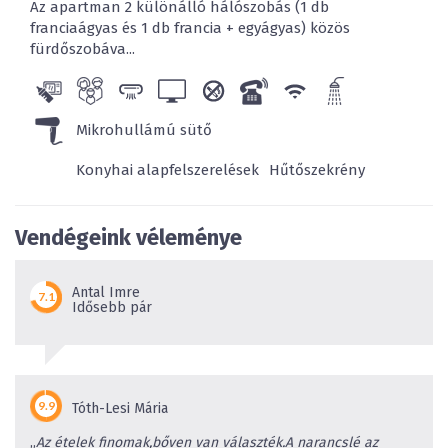
Az apartman 2 különálló hálószobás (1 db
franciaágyas és 1 db francia + egyágyas) közös
fürdőszobáva...
Mikrohullámú sütő
Konyhai alapfelszerelések
Hűtőszekrény
Vendégeink véleménye
Antal Imre
Idősebb pár
Tóth-Lesi Mária
„
Az ételek finomak,bőven van választék.A narancslé az