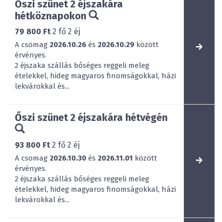
Őszi szünet 2 éjszakára
hétköznapokon
79 800 Ft
2
fő
2
éj
A csomag
2026.10.26
és
2026.10.29
között
érvényes.
2 éjszaka szállás bőséges reggeli meleg
ételekkel, hideg magyaros finomságokkal, házi
lekvárokkal és...
Őszi szünet 2 éjszakára hétvégén
93 800 Ft
2
fő
2
éj
A csomag
2026.10.30
és
2026.11.01
között
érvényes.
2 éjszaka szállás bőséges reggeli meleg
ételekkel, hideg magyaros finomságokkal, házi
lekvárokkal és...