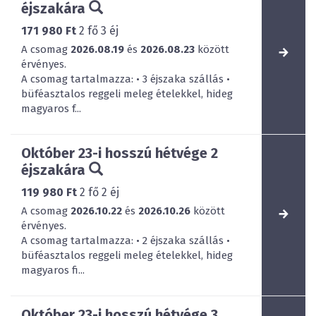
éjszakára
171 980 Ft
2
fő
3
éj
A csomag
2026.08.19
és
2026.08.23
között
érvényes.
A csomag tartalmazza: • 3 éjszaka szállás •
büféasztalos reggeli meleg ételekkel, hideg
magyaros f...
Október 23-i hosszú hétvége 2
éjszakára
119 980 Ft
2
fő
2
éj
A csomag
2026.10.22
és
2026.10.26
között
érvényes.
A csomag tartalmazza: • 2 éjszaka szállás •
büféasztalos reggeli meleg ételekkel, hideg
magyaros fi...
Október 23-i hosszú hétvége 3