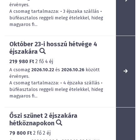
érvényes.
A csomag tartalmazza: • 3 éjszaka szállás •
büféasztalos reggeli meleg ételekkel, hideg
magyaros fi...
Október 23-i hosszú hétvége 4
éjszakára
219 980 Ft
2
fő
4
éj
A csomag
2026.10.22
és
2026.10.26
között
érvényes.
A csomag tartalmazza: • 4 éjszaka szállás •
büféasztalos reggeli meleg ételekkel, hideg
magyaros fi...
Őszi szünet 2 éjszakára
hétköznapokon
79 800 Ft
2
fő
2
éj