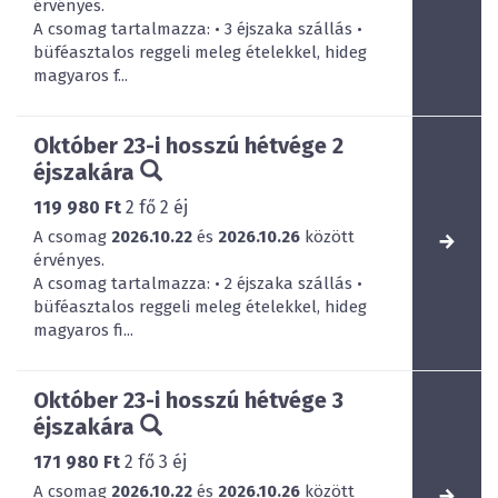
érvényes.
A csomag tartalmazza: • 3 éjszaka szállás •
büféasztalos reggeli meleg ételekkel, hideg
magyaros f...
Október 23-i hosszú hétvége 2
éjszakára
119 980 Ft
2
fő
2
éj
A csomag
2026.10.22
és
2026.10.26
között
érvényes.
A csomag tartalmazza: • 2 éjszaka szállás •
büféasztalos reggeli meleg ételekkel, hideg
magyaros fi...
Október 23-i hosszú hétvége 3
éjszakára
171 980 Ft
2
fő
3
éj
A csomag
2026.10.22
és
2026.10.26
között