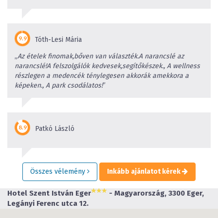
Tóth-Lesi Mária
„
Az ételek finomak,bőven van választék.A narancslé az
narancslé!A felszolgálók kedvesek,segítőkészek., A wellness
részlegen a medencék ténylegesen akkorák amekkora a
képeken., A park csodálatos!
”
Patkó László
Összes vélemény
Inkább ajánlatot kérek
Hotel Szent István Eger
- Magyarország, 3300 Eger,
Legányi Ferenc utca 12.