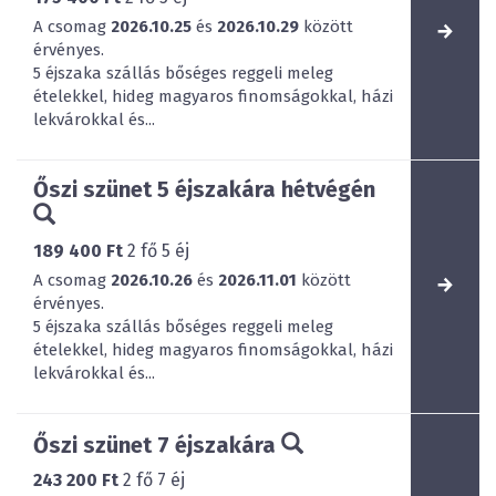
A csomag
2026.10.25
és
2026.10.29
között
érvényes.
5 éjszaka szállás bőséges reggeli meleg
ételekkel, hideg magyaros finomságokkal, házi
lekvárokkal és...
Őszi szünet 5 éjszakára hétvégén
189 400 Ft
2
fő
5
éj
A csomag
2026.10.26
és
2026.11.01
között
érvényes.
5 éjszaka szállás bőséges reggeli meleg
ételekkel, hideg magyaros finomságokkal, házi
lekvárokkal és...
Őszi szünet 7 éjszakára
243 200 Ft
2
fő
7
éj