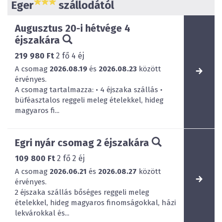
Eger
szállodától
Augusztus 20-i hétvége 4
éjszakára
219 980 Ft
2
fő
4
éj
A csomag
2026.08.19
és
2026.08.23
között
érvényes.
A csomag tartalmazza: • 4 éjszaka szállás •
büféasztalos reggeli meleg ételekkel, hideg
magyaros fi...
Egri nyár csomag 2 éjszakára
109 800 Ft
2
fő
2
éj
A csomag
2026.06.21
és
2026.08.27
között
érvényes.
2 éjszaka szállás bőséges reggeli meleg
ételekkel, hideg magyaros finomságokkal, házi
lekvárokkal és...