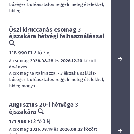
bőséges büféasztalos reggeli meleg ételekkel,
hideg...
Őszi kiruccanás csomag 3
éjszakára hétvégi felhasználással
118 990 Ft
2
fő
3
éj
A csomag
2026.08.28
és
2026.12.20
között
érvényes.
A csomag tartalmazza: • 3 éjszaka szállás•
bőséges büféasztalos reggeli meleg ételekkel,
hideg magya...
Augusztus 20-i hétvége 3
éjszakára
171 980 Ft
2
fő
3
éj
A csomag
2026.08.19
és
2026.08.23
között