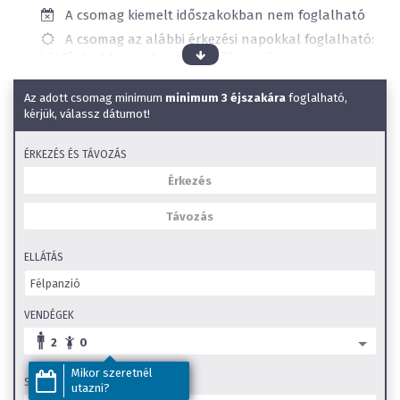
A csomag kiemelt időszakokban nem foglalható
A csomag az alábbi érkezési napokkal foglalható:
hétfő, kedd, szerda, csütörtök, vasárnap
0-tól 3,99 éves korig
INGYENES!
Az adott csomag minimum
minimum 3 éjszakára
foglalható,
Elérhető ellátások:
Félpanzió
kérjük, válassz dátumot!
Étel allergiákra való figyelés
Wellness szálloda
ÉRKEZÉS ÉS TÁVOZÁS
Állatbarát
Kültéri úszómedence
Wifi
Kültéri gyerekmedence
ELLÁTÁS
Beltéri élménymedence
Beltéri gyerekmedence
VENDÉGEK
Szauna
2
0
SZéP Kártya elfogadóhely
Családi szobák
Mikor szeretnél
SZOBA TÍPUS
utazni?