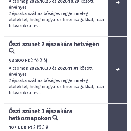
A csomag
2026.10.26
és
2026.10.29
között
érvényes.
2 éjszaka szállás bőséges reggeli meleg
ételekkel, hideg magyaros finomságokkal, házi
lekvárokkal és...
Őszi szünet 2 éjszakára hétvégén
93 800 Ft
2
fő
2
éj
A csomag
2026.10.30
és
2026.11.01
között
érvényes.
2 éjszaka szállás bőséges reggeli meleg
ételekkel, hideg magyaros finomságokkal, házi
lekvárokkal és...
Őszi szünet 3 éjszakára
hétköznapokon
107 600 Ft
2
fő
3
éj