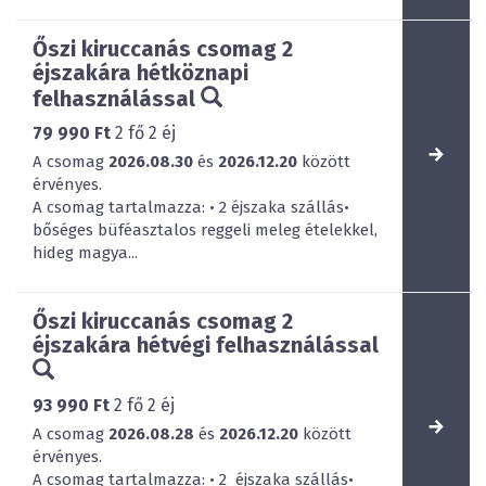
Őszi kiruccanás csomag 2
éjszakára hétköznapi
felhasználással
79 990 Ft
2
fő
2
éj
A csomag
2026.08.30
és
2026.12.20
között
érvényes.
A csomag tartalmazza: • 2 éjszaka szállás•
bőséges büféasztalos reggeli meleg ételekkel,
hideg magya...
Őszi kiruccanás csomag 2
éjszakára hétvégi felhasználással
93 990 Ft
2
fő
2
éj
A csomag
2026.08.28
és
2026.12.20
között
érvényes.
A csomag tartalmazza: • 2 éjszaka szállás•