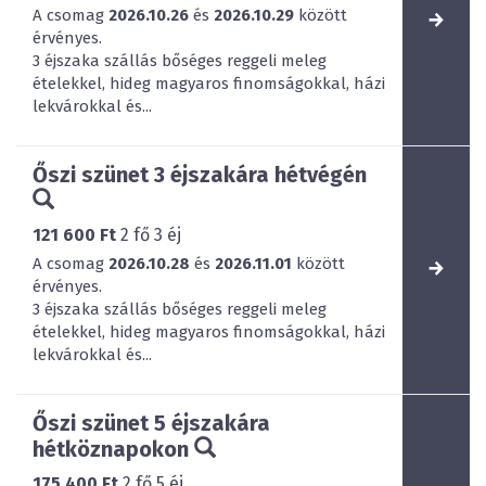
A csomag
2026.10.26
és
2026.10.29
között
érvényes.
3 éjszaka szállás bőséges reggeli meleg
ételekkel, hideg magyaros finomságokkal, házi
lekvárokkal és...
Őszi szünet 3 éjszakára hétvégén
121 600 Ft
2
fő
3
éj
A csomag
2026.10.28
és
2026.11.01
között
érvényes.
3 éjszaka szállás bőséges reggeli meleg
ételekkel, hideg magyaros finomságokkal, házi
lekvárokkal és...
Őszi szünet 5 éjszakára
hétköznapokon
175 400 Ft
2
fő
5
éj