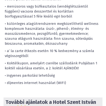
• menüsoros vagy büféasztalos (vendéglétszámtól
függően) vacsora desszerttel és korlátlan
borfogyasztással 5 féle kiváló egri borból
• különleges alagútrendszeren megközelíthető wellness
komplexum használata: úszó-, pihenő-, élmény- és
masszázsmedence, pezsgőfürdő, gyermekmedence;
szauna világunk használata: finn szauna, sóterápiás
bioszauna, aromakabin, dézsazuhany
• a’ la carte étkezés esetén 10 % kedvezmény a számla
végösszegéből
• Koktélkupon, amelyért cserébe szállodánk Pubjában 1
koktél vásárlása esetén, a 2. koktél AJÁNDÉK!
• ingyenes parkolási lehetőség
• díjmentes internet használat (WIFI)
További ajánlatok a Hotel Szent István