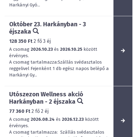
Harkányi Gyó...
Október 23. Harkányban - 3
éjszaka
128 350 Ft
2
fő
3
éj
A csomag
2026.10.23
és
2026.10.25
között
érvényes.
A csomag tartalmazza:Szállás svédasztalos
reggelivel Fejenként 1 db egész napos belépő a
Harkányi Gy...
Utószezon Wellness akció
Harkányban - 2 éjszaka
77 360 Ft
2
fő
2
éj
A csomag
2026.08.24
és
2026.12.23
között
érvényes.
A csomag tartalmazza: Szállás svédasztalos