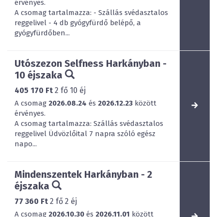
érvényes.
A csomag tartalmazza: - Szállás svédasztalos
reggelivel - 4 db gyógyfürdő belépő, a
gyógyfürdőben...
Utószezon Selfness Harkányban -
10 éjszaka
405 170 Ft
2
fő
10
éj
A csomag
2026.08.24
és
2026.12.23
között
érvényes.
A csomag tartalmazza: Szállás svédasztalos
reggelivel Üdvözlőital 7 napra szóló egész
napo...
Mindenszentek Harkányban - 2
éjszaka
77 360 Ft
2
fő
2
éj
A csomag
2026.10.30
és
2026.11.01
között