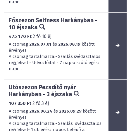
napo...
Főszezon Selfness Harkányban -
10 éjszaka
475 170 Ft
2
fő
10
éj
A csomag
2026.07.01
és
2026.08.19
között
érvényes.
A csomag tartalmazza:- Szállás svédasztalos
reggelivel - Üdvözlőital - 7 napra szóló egész
napo...
Utószezon Pezsdítő nyár
Harkányban - 3 éjszaka
107 350 Ft
2
fő
3
éj
A csomag
2026.08.24
és
2026.09.29
között
érvényes.
A csomag tartalmazza:- Szállás svédasztalos
reggelivel- 1 db egész napos belépő a