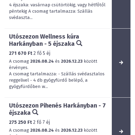
4 éjszaka: vasárnap csütörtökig, vagy hétfőtől
péntekig A csomag tartalmazza: Szállás
svédaszta...
Utószezon Wellness kúra
Harkányban - 5 éjszaka
271 670 Ft
2
fő
5
éj
A csomag
2026.08.24
és
2026.12.23
között
érvényes.
A csomag tartalmazza: - Szállás svédasztalos
reggelivel - 4 db gyógyfürdő belépő, a
gyógyfürdőben w...
Utószezon Pihenés Harkányban - 7
éjszaka
275 250 Ft
2
fő
7
éj
A csomag
2026.08.24
és
2026.12.23
között