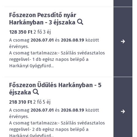
Főszezon Pezsdítő nyár
Harkányban - 3 éjszaka
128 350 Ft
2
fő
3
éj
A csomag
2026.07.01
és
2026.08.19
között
érvényes.
A csomag tartalmazza:- Szállás svédasztalos
reggelivel- 1 db egész napos belépő a
Harkányi Gyógyfürd...
Főszezon Üdülés Harkányban - 5
éjszaka
218 310 Ft
2
fő
5
éj
A csomag
2026.07.01
és
2026.08.19
között
érvényes.
A csomag tartalmazza:- Szállás svédasztalos
reggelivel- 2 db egész napos belépő a
Harkányi Gyógyfürd...