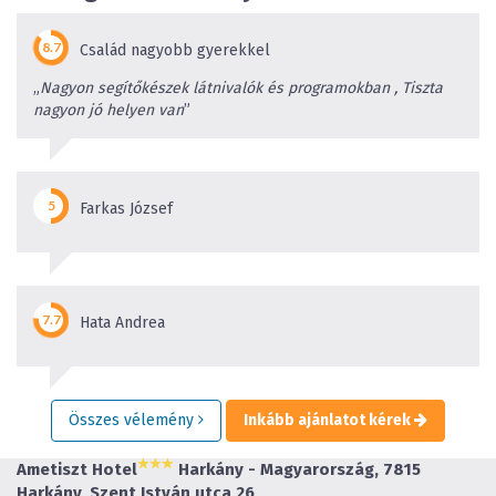
Család nagyobb gyerekkel
„
Nagyon segítőkészek látnivalók és programokban , Tiszta
nagyon jó helyen van
”
Farkas József
Hata Andrea
Összes vélemény
Inkább ajánlatot kérek
Ametiszt Hotel
Harkány - Magyarország, 7815
Harkány, Szent István utca 26