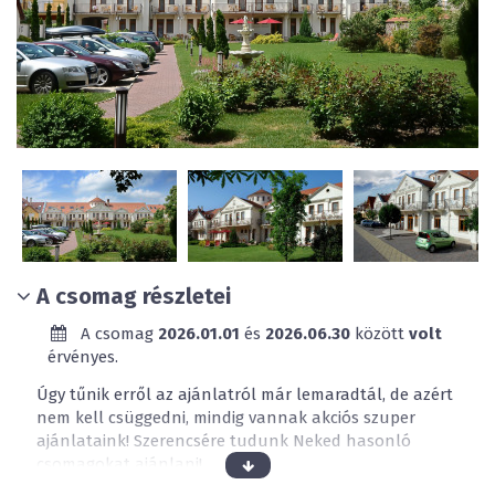
A csomag részletei
A csomag
2026.01.01
és
2026.06.30
között
volt
érvényes.
Úgy tűnik erről az ajánlatról már lemaradtál, de azért
nem kell csüggedni, mindig vannak akciós szuper
ajánlataink! Szerencsére tudunk Neked hasonló
csomagokat ajánlani!