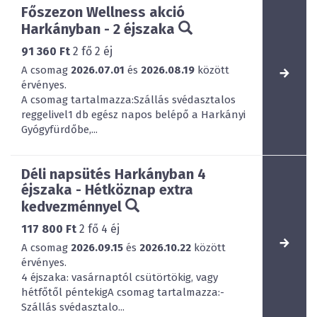
Főszezon Wellness akció
Harkányban - 2 éjszaka
91 360 Ft
2
fő
2
éj
A csomag
2026.07.01
és
2026.08.19
között
érvényes.
A csomag tartalmazza:Szállás svédasztalos
reggelivel1 db egész napos belépő a Harkányi
Gyógyfürdőbe,...
Déli napsütés Harkányban 4
éjszaka - Hétköznap extra
kedvezménnyel
117 800 Ft
2
fő
4
éj
A csomag
2026.09.15
és
2026.10.22
között
érvényes.
4 éjszaka: vasárnaptól csütörtökig, vagy
hétfőtől péntekigA csomag tartalmazza:-
Szállás svédasztalo...