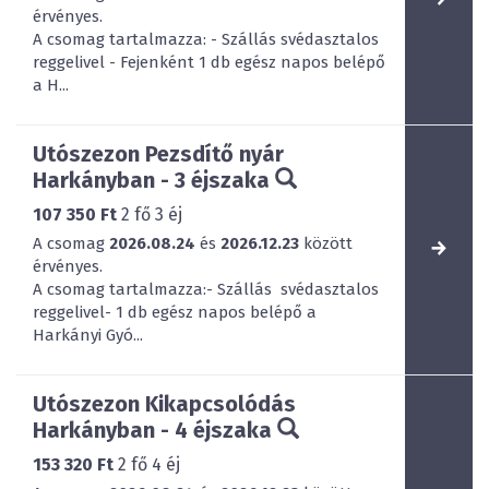
érvényes.
A csomag tartalmazza: - Szállás svédasztalos
reggelivel - Fejenként 1 db egész napos belépő
a H...
Utószezon Pezsdítő nyár
Harkányban - 3 éjszaka
107 350 Ft
2
fő
3
éj
A csomag
2026.08.24
és
2026.12.23
között
érvényes.
A csomag tartalmazza:- Szállás svédasztalos
reggelivel- 1 db egész napos belépő a
Harkányi Gyó...
Utószezon Kikapcsolódás
Harkányban - 4 éjszaka
153 320 Ft
2
fő
4
éj