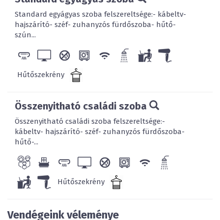
Standard egyágyas szoba felszereltsége:- kábeltv-
hajszárító- széf- zuhanyzós fürdőszoba- hűtő-
szún...
Hűtőszekrény
Összenyitható családi szoba
Összenyitható családi szoba felszereltsége:-
kábeltv- hajszárító- széf- zuhanyzós fürdőszoba-
hűtő-...
Hűtőszekrény
Vendégeink véleménye