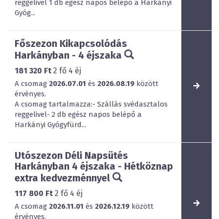
reggelivel 1 db egész napos belépő a Harkányi
Gyóg...
Főszezon Kikapcsolódás
Harkányban - 4 éjszaka
181 320 Ft
2
fő
4
éj
A csomag
2026.07.01
és
2026.08.19
között
érvényes.
A csomag tartalmazza:- Szállás svédasztalos
reggelivel- 2 db egész napos belépő a
Harkányi Gyógyfürd...
Utószezon Déli Napsütés
Harkányban 4 éjszaka - Hétköznap
extra kedvezménnyel
117 800 Ft
2
fő
4
éj
A csomag
2026.11.01
és
2026.12.19
között
érvényes.