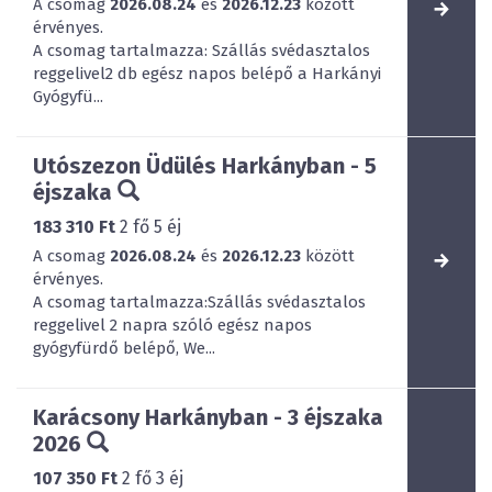
A csomag
2026.08.24
és
2026.12.23
között
érvényes.
A csomag tartalmazza: Szállás svédasztalos
reggelivel2 db egész napos belépő a Harkányi
Gyógyfü...
Utószezon Üdülés Harkányban - 5
éjszaka
183 310 Ft
2
fő
5
éj
A csomag
2026.08.24
és
2026.12.23
között
érvényes.
A csomag tartalmazza:Szállás svédasztalos
reggelivel 2 napra szóló egész napos
gyógyfürdő belépő, We...
Karácsony Harkányban - 3 éjszaka
2026
107 350 Ft
2
fő
3
éj