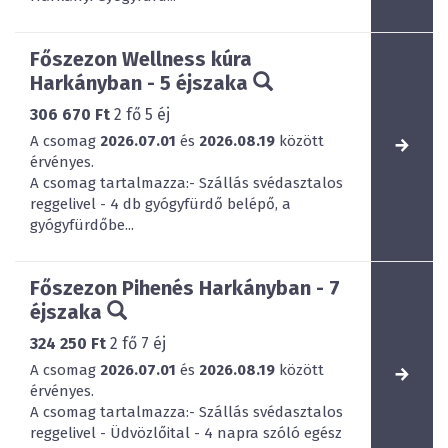
Főszezon Wellness kúra
Harkányban - 5 éjszaka
306 670 Ft
2
fő
5
éj
A csomag
2026.07.01
és
2026.08.19
között
érvényes.
A csomag tartalmazza:- Szállás svédasztalos
reggelivel - 4 db gyógyfürdő belépő, a
gyógyfürdőbe...
Főszezon Pihenés Harkányban - 7
éjszaka
324 250 Ft
2
fő
7
éj
A csomag
2026.07.01
és
2026.08.19
között
érvényes.
A csomag tartalmazza:- Szállás svédasztalos
reggelivel - Üdvözlőital - 4 napra szóló egész