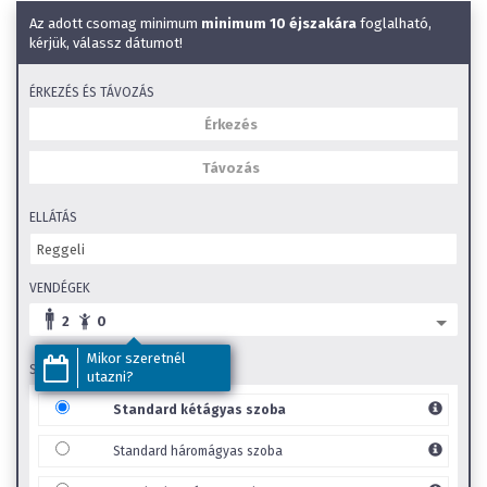
Wifi
Az adott csomag minimum
minimum 10 éjszakára
foglalható,
Éményfürdő a közelben
kérjük, válassz dátumot!
SZéP Kártya elfogadóhely
ÉRKEZÉS ÉS TÁVOZÁS
Családi szobák
Gyerekbarát
ELLÁTÁS
VENDÉGEK
2
0
Mikor szeretnél
SZOBA TÍPUS
utazni?
Standard kétágyas szoba
Standard háromágyas szoba