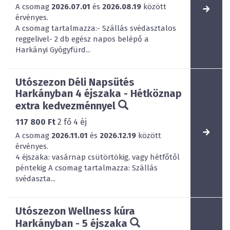
A csomag
2026.07.01
és
2026.08.19
között
érvényes.
A csomag tartalmazza:- Szállás svédasztalos
reggelivel- 2 db egész napos belépő a
Harkányi Gyógyfürd...
Utószezon Déli Napsütés
Harkányban 4 éjszaka - Hétköznap
extra kedvezménnyel
117 800 Ft
2
fő
4
éj
A csomag
2026.11.01
és
2026.12.19
között
érvényes.
4 éjszaka: vasárnap csütörtökig, vagy hétfőtől
péntekig A csomag tartalmazza: Szállás
svédaszta...
Utószezon Wellness kúra
Harkányban - 5 éjszaka