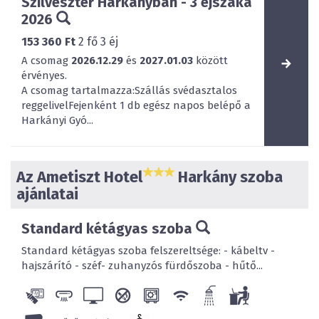
Szilveszter Harkányban - 3 éjszaka
2026
153 360 Ft
2
fő
3
éj
A csomag
2026.12.29
és
2027.01.03
között
érvényes.
A csomag tartalmazza:Szállás svédasztalos
reggelivelFejenként 1 db egész napos belépő a
Harkányi Gyó...
Az Ametiszt Hotel
Harkány szoba
ajánlatai
Standard kétágyas szoba
Standard kétágyas szoba felszereltsége: - kábeltv -
hajszárító - széf- zuhanyzós fürdőszoba - hűtő...