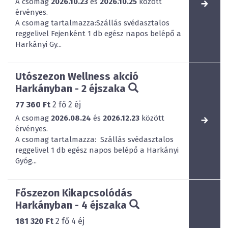
A csomag
2026.10.23
és
2026.10.25
között
érvényes.
A csomag tartalmazza:Szállás svédasztalos
reggelivel Fejenként 1 db egész napos belépő a
Harkányi Gy...
Utószezon Wellness akció
Harkányban - 2 éjszaka
77 360 Ft
2
fő
2
éj
A csomag
2026.08.24
és
2026.12.23
között
érvényes.
A csomag tartalmazza: Szállás svédasztalos
reggelivel 1 db egész napos belépő a Harkányi
Gyóg...
Főszezon Kikapcsolódás
Harkányban - 4 éjszaka
181 320 Ft
2
fő
4
éj