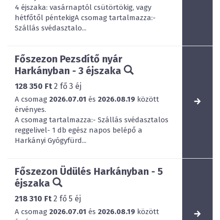
4 éjszaka: vasárnaptól csütörtökig, vagy
hétfőtől péntekigA csomag tartalmazza:-
Szállás svédasztalo...
Főszezon Pezsdítő nyár
Harkányban - 3 éjszaka
128 350 Ft
2
fő
3
éj
A csomag
2026.07.01
és
2026.08.19
között
érvényes.
A csomag tartalmazza:- Szállás svédasztalos
reggelivel- 1 db egész napos belépő a
Harkányi Gyógyfürd...
Főszezon Üdülés Harkányban - 5
éjszaka
218 310 Ft
2
fő
5
éj
A csomag
2026.07.01
és
2026.08.19
között