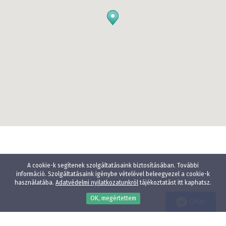
A cookie-k segítenek szolgáltatásaink biztosításában. További
információ. Szolgáltatásaink igénybe vételével beleegyezel a cookie-k
használatába.
Adatvédelmi nyilatkozatunkról
tájékoztatást itt kaphatsz.
OK, megértettem
Chat