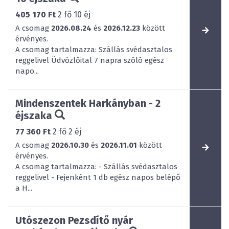
405 170 Ft
2
fő
10
éj
A csomag
2026.08.24
és
2026.12.23
között
érvényes.
A csomag tartalmazza: Szállás svédasztalos
reggelivel Üdvözlőital 7 napra szóló egész
napo...
Mindenszentek Harkányban - 2
éjszaka
77 360 Ft
2
fő
2
éj
A csomag
2026.10.30
és
2026.11.01
között
érvényes.
A csomag tartalmazza: - Szállás svédasztalos
reggelivel - Fejenként 1 db egész napos belépő
a H...
Utószezon Pezsdítő nyár