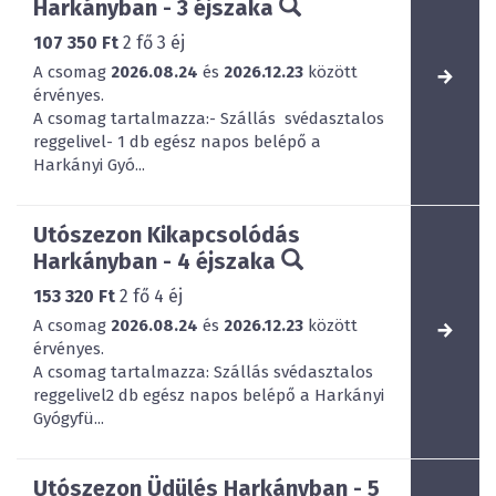
Harkányban - 3 éjszaka
107 350 Ft
2
fő
3
éj
A csomag
2026.08.24
és
2026.12.23
között
érvényes.
A csomag tartalmazza:- Szállás svédasztalos
reggelivel- 1 db egész napos belépő a
Harkányi Gyó...
Utószezon Kikapcsolódás
Harkányban - 4 éjszaka
153 320 Ft
2
fő
4
éj
A csomag
2026.08.24
és
2026.12.23
között
érvényes.
A csomag tartalmazza: Szállás svédasztalos
reggelivel2 db egész napos belépő a Harkányi
Gyógyfü...
Utószezon Üdülés Harkányban - 5