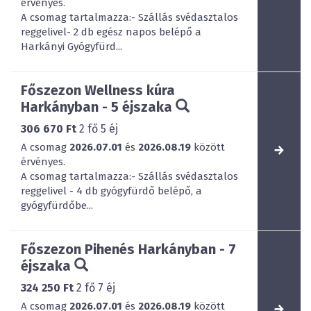
érvényes.
A csomag tartalmazza:- Szállás svédasztalos
reggelivel- 2 db egész napos belépő a
Harkányi Gyógyfürd...
Főszezon Wellness kúra
Harkányban - 5 éjszaka
306 670 Ft
2
fő
5
éj
A csomag
2026.07.01
és
2026.08.19
között
érvényes.
A csomag tartalmazza:- Szállás svédasztalos
reggelivel - 4 db gyógyfürdő belépő, a
gyógyfürdőbe...
Főszezon Pihenés Harkányban - 7
éjszaka
324 250 Ft
2
fő
7
éj
A csomag
2026.07.01
és
2026.08.19
között