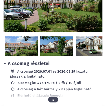
A csomag részletei
A csomag
2026.07.01
és
2026.08.19
közötti
időszakra foglalható.
Csomagár: 475 170 Ft / 2 fő / 10 éjtől
A csomag
a hét bármelyik napján
foglalható
Elérhető ellátások:
Reggeli
Klimatizált