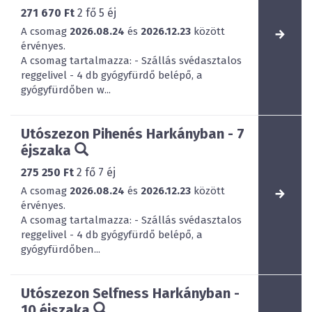
271 670 Ft
2
fő
5
éj
A csomag
2026.08.24
és
2026.12.23
között
érvényes.
A csomag tartalmazza: - Szállás svédasztalos
reggelivel - 4 db gyógyfürdő belépő, a
gyógyfürdőben w...
Utószezon Pihenés Harkányban - 7
éjszaka
275 250 Ft
2
fő
7
éj
A csomag
2026.08.24
és
2026.12.23
között
érvényes.
A csomag tartalmazza: - Szállás svédasztalos
reggelivel - 4 db gyógyfürdő belépő, a
gyógyfürdőben...
Utószezon Selfness Harkányban -
10 éjszaka