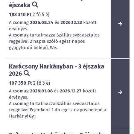
éjszaka
183 310 Ft
2
fő
5
éj
A csomag
2026.08.24
és
2026.12.23
között
érvényes.
A csomag tartalmazza:Szállás svédasztalos
reggelivel 2 napra szóló egész napos
gyógyfürdő belépő, We...
Karácsony Harkányban - 3 éjszaka
2026
107 350 Ft
2
fő
3
éj
A csomag
2026.01.08
és
2026.12.27
között
érvényes.
A csomag tartalmazza:Szállás svédasztalos
reggelivel Fejenként 1 db egész napos belépő a
Harkányi Gy...