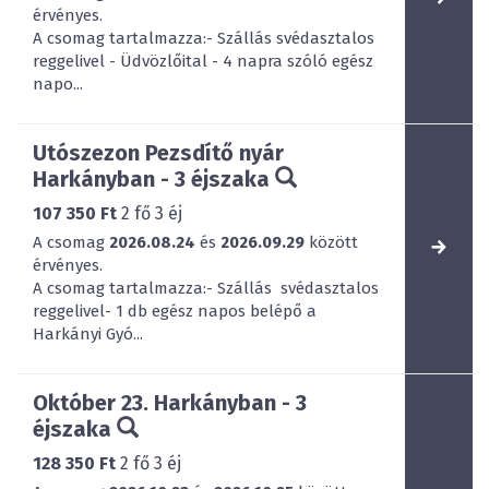
érvényes.
A csomag tartalmazza:- Szállás svédasztalos
reggelivel - Üdvözlőital - 4 napra szóló egész
napo...
Utószezon Pezsdítő nyár
Harkányban - 3 éjszaka
107 350 Ft
2
fő
3
éj
A csomag
2026.08.24
és
2026.09.29
között
érvényes.
A csomag tartalmazza:- Szállás svédasztalos
reggelivel- 1 db egész napos belépő a
Harkányi Gyó...
Október 23. Harkányban - 3
éjszaka
128 350 Ft
2
fő
3
éj