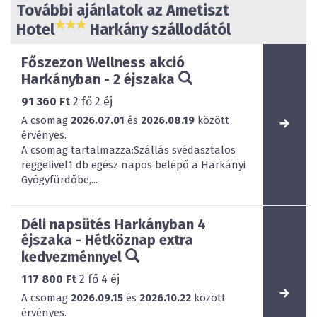
További ajánlatok az Ametiszt
Hotel
Harkány szállodától
Főszezon Wellness akció
Harkányban - 2 éjszaka
91 360 Ft
2
fő
2
éj
A csomag
2026.07.01
és
2026.08.19
között
érvényes.
A csomag tartalmazza:Szállás svédasztalos
reggelivel1 db egész napos belépő a Harkányi
Gyógyfürdőbe,...
Déli napsütés Harkányban 4
éjszaka - Hétköznap extra
kedvezménnyel
117 800 Ft
2
fő
4
éj
A csomag
2026.09.15
és
2026.10.22
között
érvényes.