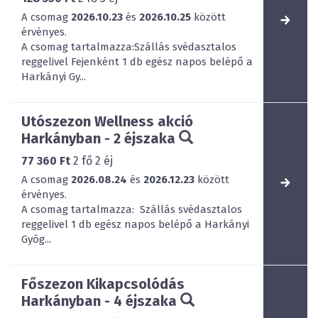
A csomag
2026.10.23
és
2026.10.25
között
érvényes.
A csomag tartalmazza:Szállás svédasztalos
reggelivel Fejenként 1 db egész napos belépő a
Harkányi Gy...
Utószezon Wellness akció
Harkányban - 2 éjszaka
77 360 Ft
2
fő
2
éj
A csomag
2026.08.24
és
2026.12.23
között
érvényes.
A csomag tartalmazza: Szállás svédasztalos
reggelivel 1 db egész napos belépő a Harkányi
Gyóg...
Főszezon Kikapcsolódás
Harkányban - 4 éjszaka