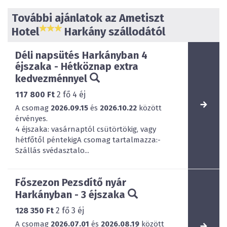
További ajánlatok az Ametiszt
Hotel
Harkány szállodától
Déli napsütés Harkányban 4
éjszaka - Hétköznap extra
kedvezménnyel
117 800 Ft
2
fő
4
éj
A csomag
2026.09.15
és
2026.10.22
között
érvényes.
4 éjszaka: vasárnaptól csütörtökig, vagy
hétfőtől péntekigA csomag tartalmazza:-
Szállás svédasztalo...
Főszezon Pezsdítő nyár
Harkányban - 3 éjszaka
128 350 Ft
2
fő
3
éj
A csomag
2026.07.01
és
2026.08.19
között