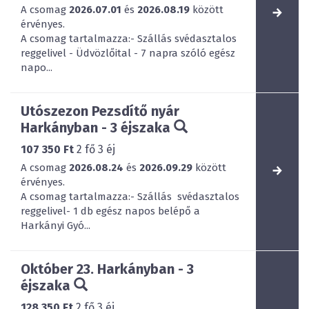
A csomag
2026.07.01
és
2026.08.19
között
érvényes.
A csomag tartalmazza:- Szállás svédasztalos
reggelivel - Üdvözlőital - 7 napra szóló egész
napo...
Utószezon Pezsdítő nyár
Harkányban - 3 éjszaka
107 350 Ft
2
fő
3
éj
A csomag
2026.08.24
és
2026.09.29
között
érvényes.
A csomag tartalmazza:- Szállás svédasztalos
reggelivel- 1 db egész napos belépő a
Harkányi Gyó...
Október 23. Harkányban - 3
éjszaka
128 350 Ft
2
fő
3
éj