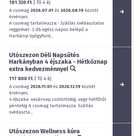
181 320 Ft
2
fő
4
éj
A csomag
2026.07.01
és
2026.08.19
között
érvényes.
A csomag tartalmazza:- Szállás svédasztalos
reggelivel- 2 db egész napos belépő a
Harkányi Gyógyfürd...
Utószezon Déli Napsütés
Harkányban 4 éjszaka - Hétköznap
extra kedvezménnyel
117 800 Ft
2
fő
4
éj
A csomag
2026.11.01
és
2026.12.19
között
érvényes.
4 éjszaka: vasárnap csütörtökig, vagy hétfőtől
péntekig A csomag tartalmazza: Szállás
svédaszta...
Utószezon Wellness kúra