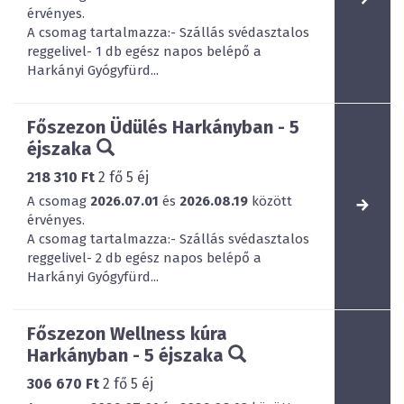
érvényes.
A csomag tartalmazza:- Szállás svédasztalos
reggelivel- 1 db egész napos belépő a
Harkányi Gyógyfürd...
Főszezon Üdülés Harkányban - 5
éjszaka
218 310 Ft
2
fő
5
éj
A csomag
2026.07.01
és
2026.08.19
között
érvényes.
A csomag tartalmazza:- Szállás svédasztalos
reggelivel- 2 db egész napos belépő a
Harkányi Gyógyfürd...
Főszezon Wellness kúra
Harkányban - 5 éjszaka
306 670 Ft
2
fő
5
éj