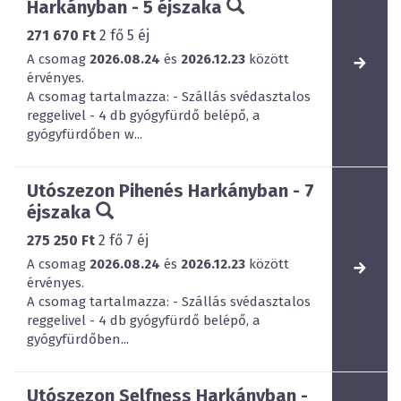
Harkányban - 5 éjszaka
271 670 Ft
2
fő
5
éj
A csomag
2026.08.24
és
2026.12.23
között
érvényes.
A csomag tartalmazza: - Szállás svédasztalos
reggelivel - 4 db gyógyfürdő belépő, a
gyógyfürdőben w...
Utószezon Pihenés Harkányban - 7
éjszaka
275 250 Ft
2
fő
7
éj
A csomag
2026.08.24
és
2026.12.23
között
érvényes.
A csomag tartalmazza: - Szállás svédasztalos
reggelivel - 4 db gyógyfürdő belépő, a
gyógyfürdőben...
Utószezon Selfness Harkányban -