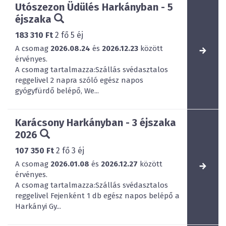
Utószezon Üdülés Harkányban - 5
éjszaka
183 310 Ft
2
fő
5
éj
A csomag
2026.08.24
és
2026.12.23
között
érvényes.
A csomag tartalmazza:Szállás svédasztalos
reggelivel 2 napra szóló egész napos
gyógyfürdő belépő, We...
Karácsony Harkányban - 3 éjszaka
2026
107 350 Ft
2
fő
3
éj
A csomag
2026.01.08
és
2026.12.27
között
érvényes.
A csomag tartalmazza:Szállás svédasztalos
reggelivel Fejenként 1 db egész napos belépő a
Harkányi Gy...