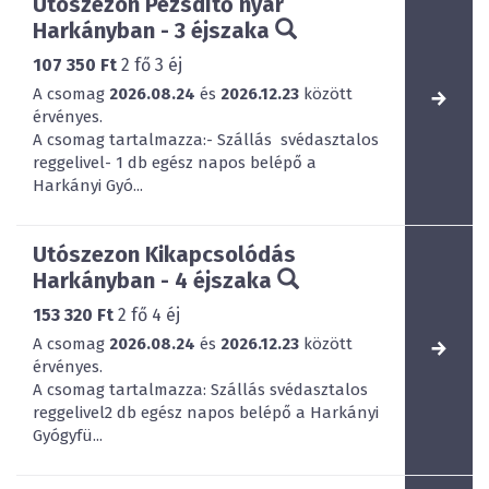
Utószezon Pezsdítő nyár
Harkányban - 3 éjszaka
107 350 Ft
2
fő
3
éj
A csomag
2026.08.24
és
2026.12.23
között
érvényes.
A csomag tartalmazza:- Szállás svédasztalos
reggelivel- 1 db egész napos belépő a
Harkányi Gyó...
Utószezon Kikapcsolódás
Harkányban - 4 éjszaka
153 320 Ft
2
fő
4
éj
A csomag
2026.08.24
és
2026.12.23
között
érvényes.
A csomag tartalmazza: Szállás svédasztalos
reggelivel2 db egész napos belépő a Harkányi
Gyógyfü...