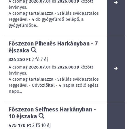
A csomag
2026.07.01
és
2026.08.19
között
érvényes.
A csomag tartalmazza:- Szállás svédasztalos
reggelivel - 4 db gyógyfürdő belépő, a
gyógyfürdőbe...
Főszezon Pihenés Harkányban - 7
éjszaka
324 250 Ft
2
fő
7
éj
A csomag
2026.07.01
és
2026.08.19
között
érvényes.
A csomag tartalmazza:- Szállás svédasztalos
reggelivel - Üdvözlőital - 4 napra szóló egész
napo...
Főszezon Selfness Harkányban -
10 éjszaka
475 170 Ft
2
fő
10
éj