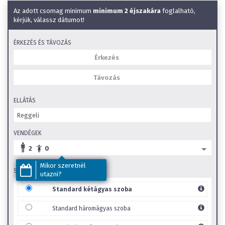
Wifi
Az adott csomag minimum
minimum 2 éjszakára
foglalható,
Éményfürdő a közelben
kérjük, válassz dátumot!
SZéP Kártya elfogadóhely
ÉRKEZÉS ÉS TÁVOZÁS
Családi szobák
Gyerekbarát
ELLÁTÁS
VENDÉGEK
2
0
Mikor szeretnél
SZOBA TÍPUS
utazni?
Standard kétágyas szoba
Standard háromágyas szoba