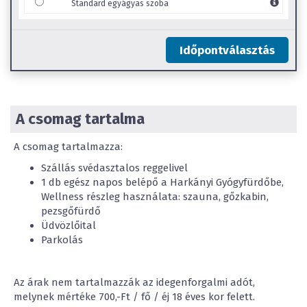
Standard egyágyas szoba
Időpontválasztás
A csomag tartalma
A csomag tartalmazza:
Szállás svédasztalos reggelivel
1 db egész napos belépő a Harkányi Gyógyfürdőbe,
Wellness részleg használata: szauna, gőzkabin,
pezsgőfürdő
Üdvözlőital
Parkolás
Az árak nem tartalmazzák az idegenforgalmi adót,
melynek mértéke 700,-Ft / fő / éj 18 éves kor felett.