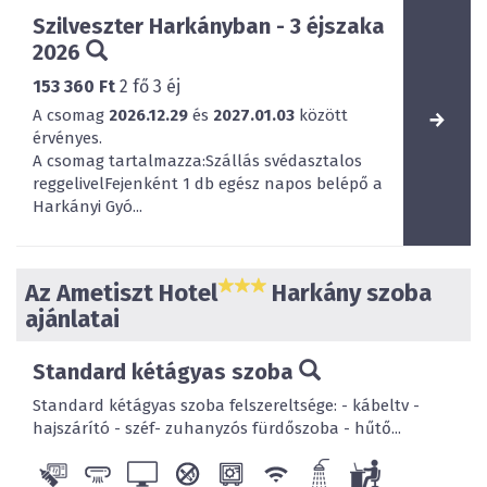
Szilveszter Harkányban - 3 éjszaka
2026
153 360 Ft
2
fő
3
éj
A csomag
2026.12.29
és
2027.01.03
között
érvényes.
A csomag tartalmazza:Szállás svédasztalos
reggelivelFejenként 1 db egész napos belépő a
Harkányi Gyó...
Az Ametiszt Hotel
Harkány szoba
ajánlatai
Standard kétágyas szoba
Standard kétágyas szoba felszereltsége: - kábeltv -
hajszárító - széf- zuhanyzós fürdőszoba - hűtő...