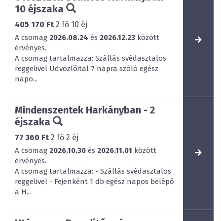
10 éjszaka
405 170 Ft
2
fő
10
éj
A csomag
2026.08.24
és
2026.12.23
között
érvényes.
A csomag tartalmazza: Szállás svédasztalos
reggelivel Üdvözlőital 7 napra szóló egész
napo...
Mindenszentek Harkányban - 2
éjszaka
77 360 Ft
2
fő
2
éj
A csomag
2026.10.30
és
2026.11.01
között
érvényes.
A csomag tartalmazza: - Szállás svédasztalos
reggelivel - Fejenként 1 db egész napos belépő
a H...