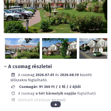
A csomag részletei
A csomag
2026.07.01
és
2026.08.19
közötti
időszakra foglalható.
Csomagár: 91 360 Ft / 2 fő / 2 éjtől
A csomag
a hét bármelyik napján
foglalható
Elérhető ellátások:
Reggeli
Klimatizált